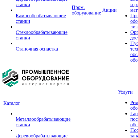
станки
и р
Пром.
Акции
мат
оборудование
Камнеобрабатывающие
Пр
станки
обо
лиз
Стеклообрабатывающие
Орг
станки
дос
Пус
Станочная оснастка
тех
обс
обо
Услуги
Рем
Каталог
обо
Гар
Металлообрабатывающие
пос
станки
обс
Пос
Деревообрабатывающие
зап