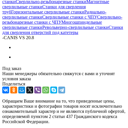
станки
Сверлильно-резьбонарезные станки
Магнитные
сверлильные станки
Станки для сверления
труб
Горизонтальные сверлильные станки
Радиально-
сверлильные станки
Сверлильные станки с ЧПУ
Сверлильно-
резьбонарезные станки с ЧПУ
Многошпиндельные
сверлильные станки
Револьверно-сверлильные станки
Станки
для сверления отверстий под катетеры
-
CANIS VS 20.8
Под заказ
Наши менеджеры обязательно свяжутся с вами и уточнят
условия заказа
Поделиться
Обращаем Ваше внимание на то, что приведенные цены,
характеристики и фотографии товаров носят исключительно
ознакомительный характер и не являются публичной офертой,
определяемой пунктом 2 статьи 437 Гражданского кодекса
Российской Федерации.