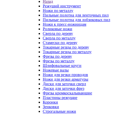
Назад
Режущий инструмент
Ножи по металлу
Пильные полотна для ленточных пил
Пильные полотна для лобзиковых пил
Ножи к пресс-ножницам
Роликовые ножи
Сверла по дереву
Сверла по металлу
Стамески по дереву
Токарные резцы по дереву
Токарные резцы по металлу
Фрезы по дереву
Фрезы по металлу
Шлифовальные круги
Ножевые валы
Ножи для резки проводов
Ножи для резки арматуры
Диски для заточки сверл
Диски для заточки фрез
Фрезы кромкоскалывающие
Пластины режущие
Коронки
Зенковки
Строгальные ножи