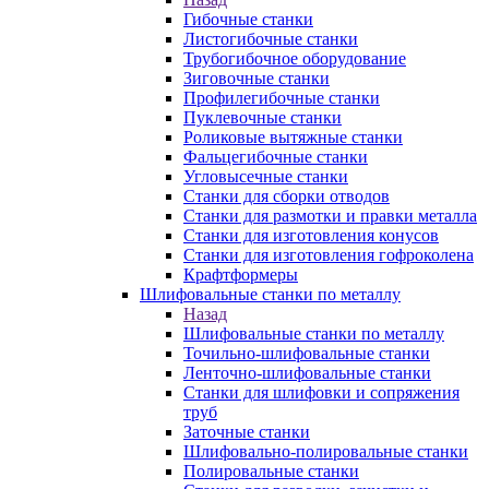
Гибочные станки
Листогибочные станки
Трубогибочное оборудование
Зиговочные станки
Профилегибочные станки
Пуклевочные станки
Роликовые вытяжные станки
Фальцегибочные станки
Угловысечные станки
Станки для сборки отводов
Станки для размотки и правки металла
Станки для изготовления конусов
Станки для изготовления гофроколена
Крафтформеры
Шлифовальные станки по металлу
Назад
Шлифовальные станки по металлу
Точильно-шлифовальные станки
Ленточно-шлифовальные станки
Станки для шлифовки и сопряжения
труб
Заточные станки
Шлифовально-полировальные станки
Полировальные станки