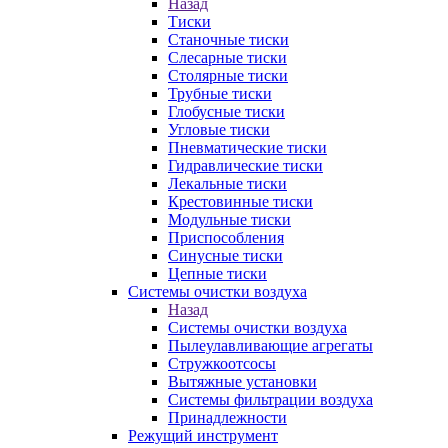
Назад
Тиски
Станочные тиски
Слесарные тиски
Столярные тиски
Трубные тиски
Глобусные тиски
Угловые тиски
Пневматические тиски
Гидравлические тиски
Лекальные тиски
Крестовинные тиски
Модульные тиски
Приспособления
Синусные тиски
Цепные тиски
Системы очистки воздуха
Назад
Системы очистки воздуха
Пылеулавливающие агрегаты
Стружкоотсосы
Вытяжные установки
Системы фильтрации воздуха
Принадлежности
Режущий инструмент