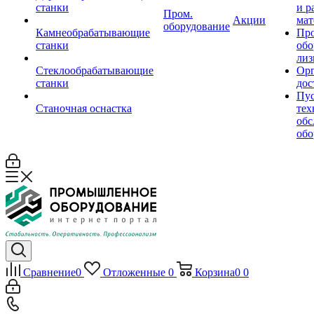
станки
и р
Пром.
Акции
мат
оборудование
Камнеобрабатывающие
Пр
станки
обо
лиз
Стеклообрабатывающие
Орг
станки
дос
Пус
Станочная оснастка
тех
обс
обо
Сравнение
0
Отложенные
0
Корзина
0
0