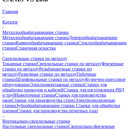
Главная
-
Каталог
-
Металлообрабатывающие станки
Металлообрабатывающие станки
Деревообрабатывающие
станки
Камнеобрабатывающие станки
Стеклообрабатывающие
станки
Станочная оснастка
-
Сверлильные станки по металлу
Токарные станки
Сверлильные станки по металлу
Фрезерные
станки по металлу
Резьбонарезные станки по
металлу
Разрезные станки по металлу
Гибочные
станки
Шлифовальные станки по металлу
Кузнечно-прессовое
оборудование
Электромонтажные станки
Станки для
обработки проводов и кабелей
Станки для изготовления РВД
и труб
Намоточные станки
Станки для производства
окон
Станки для производства строп
Электроэрозионные
станки
Зубообрабатывающие станки
Станки для обработки
пленки
Станки для производства печатных плат
-
Вертикально-сверлильные станки
Настольные сверлильные станки
Сверлильно-фрезерные