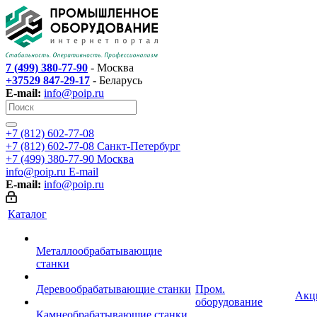
7 (499) 380-77-90
- Москва
+37529 847-29-17
- Беларусь
E-mail:
info@poip.ru
+7 (812) 602-77-08
+7 (812) 602-77-08
Санкт-Петербург
+7 (499) 380-77-90
Москва
info@poip.ru
E-mail
E-mail:
info@poip.ru
Каталог
Металлообрабатывающие
станки
Деревообрабатывающие станки
Пром.
Акц
оборудование
Камнеобрабатывающие станки