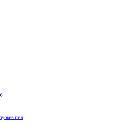
уб
 зубьев пил