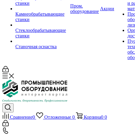
станки
и р
Пром.
Акции
мат
оборудование
Камнеобрабатывающие
Пр
станки
обо
лиз
Стеклообрабатывающие
Орг
станки
дос
Пус
Станочная оснастка
тех
обс
обо
Сравнение
0
Отложенные
0
Корзина
0
0