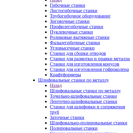
Гибочные станки
Листогибочные станки
Трубогибочное оборудование
Зиговочные станки
Профилегибочные станки
Пуклевочные станки
Роликовые вытяжные станки
Фальцегибочные станки
Угловысечные станки
Станки для сборки отводов
Станки для размотки и правки металла
Станки для изготовления конусов
Станки для изготовления гофроколена
Крафтформеры
Шлифовальные станки по металлу
Назад
Шлифовальные станки по металлу
Точильно-шлифовальные станки
Ленточно-шлифовальные станки
Станки для шлифовки и сопряжения
труб
Заточные станки
Шлифовально-полировальные станки
Полировальные станки