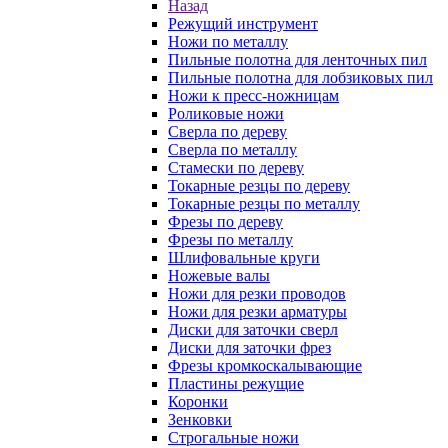
Назад
Режущий инструмент
Ножи по металлу
Пильные полотна для ленточных пил
Пильные полотна для лобзиковых пил
Ножи к пресс-ножницам
Роликовые ножи
Сверла по дереву
Сверла по металлу
Стамески по дереву
Токарные резцы по дереву
Токарные резцы по металлу
Фрезы по дереву
Фрезы по металлу
Шлифовальные круги
Ножевые валы
Ножи для резки проводов
Ножи для резки арматуры
Диски для заточки сверл
Диски для заточки фрез
Фрезы кромкоскалывающие
Пластины режущие
Коронки
Зенковки
Строгальные ножи