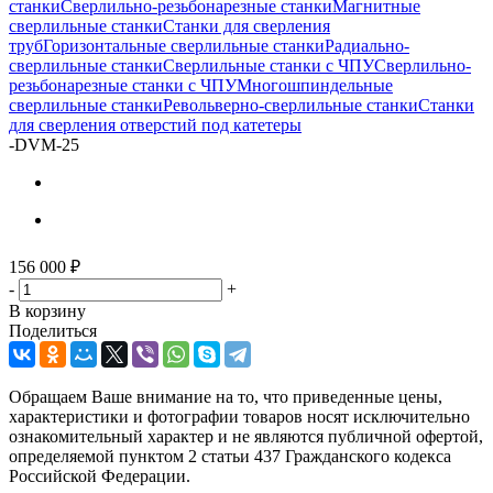
станки
Сверлильно-резьбонарезные станки
Магнитные
сверлильные станки
Станки для сверления
труб
Горизонтальные сверлильные станки
Радиально-
сверлильные станки
Сверлильные станки с ЧПУ
Сверлильно-
резьбонарезные станки с ЧПУ
Многошпиндельные
сверлильные станки
Револьверно-сверлильные станки
Станки
для сверления отверстий под катетеры
-
DVM-25
156 000
₽
-
+
В корзину
Поделиться
Обращаем Ваше внимание на то, что приведенные цены,
характеристики и фотографии товаров носят исключительно
ознакомительный характер и не являются публичной офертой,
определяемой пунктом 2 статьи 437 Гражданского кодекса
Российской Федерации.