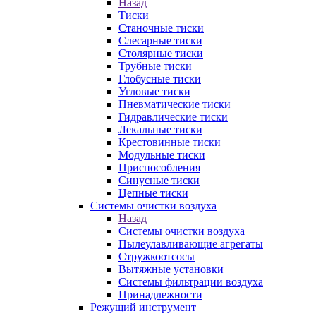
Назад
Тиски
Станочные тиски
Слесарные тиски
Столярные тиски
Трубные тиски
Глобусные тиски
Угловые тиски
Пневматические тиски
Гидравлические тиски
Лекальные тиски
Крестовинные тиски
Модульные тиски
Приспособления
Синусные тиски
Цепные тиски
Системы очистки воздуха
Назад
Системы очистки воздуха
Пылеулавливающие агрегаты
Стружкоотсосы
Вытяжные установки
Системы фильтрации воздуха
Принадлежности
Режущий инструмент