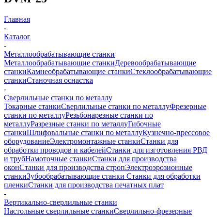
Главная
-
Каталог
-
Металлообрабатывающие станки
Металлообрабатывающие станки
Деревообрабатывающие
станки
Камнеобрабатывающие станки
Стеклообрабатывающие
станки
Станочная оснастка
-
Сверлильные станки по металлу
Токарные станки
Сверлильные станки по металлу
Фрезерные
станки по металлу
Резьбонарезные станки по
металлу
Разрезные станки по металлу
Гибочные
станки
Шлифовальные станки по металлу
Кузнечно-прессовое
оборудование
Электромонтажные станки
Станки для
обработки проводов и кабелей
Станки для изготовления РВД
и труб
Намоточные станки
Станки для производства
окон
Станки для производства строп
Электроэрозионные
станки
Зубообрабатывающие станки
Станки для обработки
пленки
Станки для производства печатных плат
-
Вертикально-сверлильные станки
Настольные сверлильные станки
Сверлильно-фрезерные