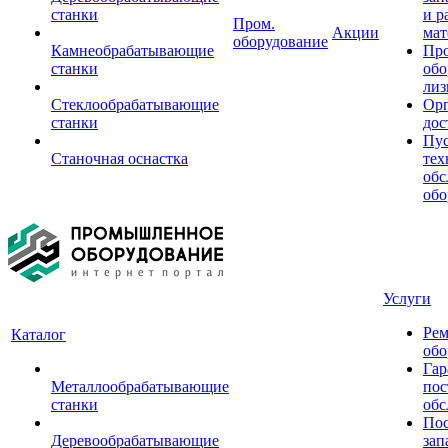
станки
и р
Пром.
Акции
мат
оборудование
Камнеобрабатывающие
Пр
станки
обо
лиз
Стеклообрабатывающие
Орг
станки
дос
Пус
Станочная оснастка
тех
обс
обо
Услуги
Рем
Каталог
обо
Гар
Металлообрабатывающие
пос
станки
обс
Пос
Деревообрабатывающие
зап