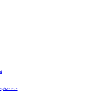
уб
 зубьев пил