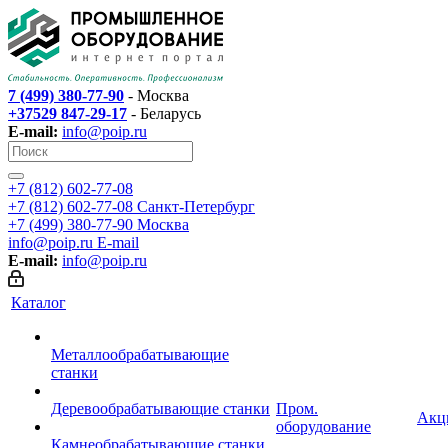
7 (499) 380-77-90
- Москва
+37529 847-29-17
- Беларусь
E-mail:
info@poip.ru
+7 (812) 602-77-08
+7 (812) 602-77-08
Санкт-Петербург
+7 (499) 380-77-90
Москва
info@poip.ru
E-mail
E-mail:
info@poip.ru
Каталог
Металлообрабатывающие
станки
Деревообрабатывающие станки
Пром.
Акц
оборудование
Камнеобрабатывающие станки