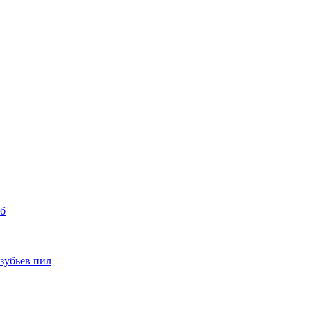
уб
 зубьев пил