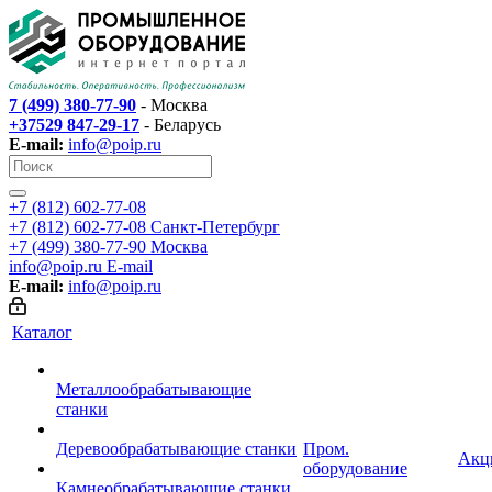
7 (499) 380-77-90
- Москва
+37529 847-29-17
- Беларусь
E-mail:
info@poip.ru
+7 (812) 602-77-08
+7 (812) 602-77-08
Санкт-Петербург
+7 (499) 380-77-90
Москва
info@poip.ru
E-mail
E-mail:
info@poip.ru
Каталог
Металлообрабатывающие
станки
Деревообрабатывающие станки
Пром.
Акц
оборудование
Камнеобрабатывающие станки