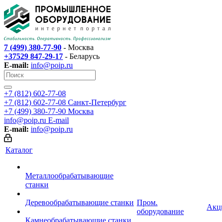
7 (499) 380-77-90
- Москва
+37529 847-29-17
- Беларусь
E-mail:
info@poip.ru
+7 (812) 602-77-08
+7 (812) 602-77-08
Санкт-Петербург
+7 (499) 380-77-90
Москва
info@poip.ru
E-mail
E-mail:
info@poip.ru
Каталог
Металлообрабатывающие
станки
Деревообрабатывающие станки
Пром.
Акц
оборудование
Камнеобрабатывающие станки