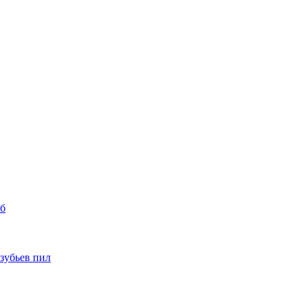
уб
 зубьев пил