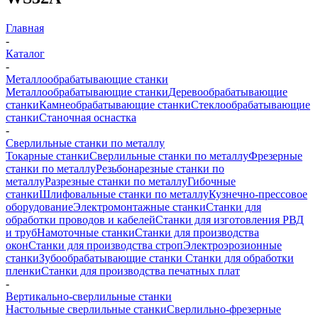
Главная
-
Каталог
-
Металлообрабатывающие станки
Металлообрабатывающие станки
Деревообрабатывающие
станки
Камнеобрабатывающие станки
Стеклообрабатывающие
станки
Станочная оснастка
-
Сверлильные станки по металлу
Токарные станки
Сверлильные станки по металлу
Фрезерные
станки по металлу
Резьбонарезные станки по
металлу
Разрезные станки по металлу
Гибочные
станки
Шлифовальные станки по металлу
Кузнечно-прессовое
оборудование
Электромонтажные станки
Станки для
обработки проводов и кабелей
Станки для изготовления РВД
и труб
Намоточные станки
Станки для производства
окон
Станки для производства строп
Электроэрозионные
станки
Зубообрабатывающие станки
Станки для обработки
пленки
Станки для производства печатных плат
-
Вертикально-сверлильные станки
Настольные сверлильные станки
Сверлильно-фрезерные