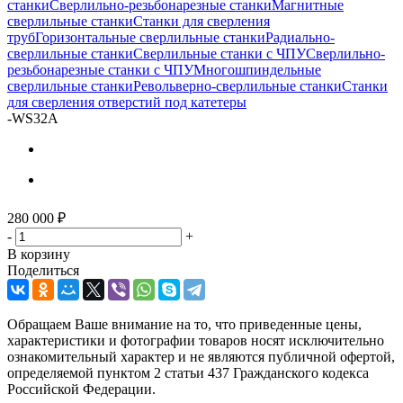
станки
Сверлильно-резьбонарезные станки
Магнитные
сверлильные станки
Станки для сверления
труб
Горизонтальные сверлильные станки
Радиально-
сверлильные станки
Сверлильные станки с ЧПУ
Сверлильно-
резьбонарезные станки с ЧПУ
Многошпиндельные
сверлильные станки
Револьверно-сверлильные станки
Станки
для сверления отверстий под катетеры
-
WS32A
280 000
₽
-
+
В корзину
Поделиться
Обращаем Ваше внимание на то, что приведенные цены,
характеристики и фотографии товаров носят исключительно
ознакомительный характер и не являются публичной офертой,
определяемой пунктом 2 статьи 437 Гражданского кодекса
Российской Федерации.