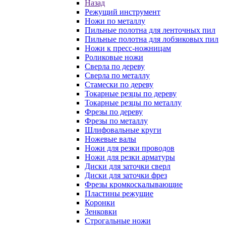
Назад
Режущий инструмент
Ножи по металлу
Пильные полотна для ленточных пил
Пильные полотна для лобзиковых пил
Ножи к пресс-ножницам
Роликовые ножи
Сверла по дереву
Сверла по металлу
Стамески по дереву
Токарные резцы по дереву
Токарные резцы по металлу
Фрезы по дереву
Фрезы по металлу
Шлифовальные круги
Ножевые валы
Ножи для резки проводов
Ножи для резки арматуры
Диски для заточки сверл
Диски для заточки фрез
Фрезы кромкоскалывающие
Пластины режущие
Коронки
Зенковки
Строгальные ножи