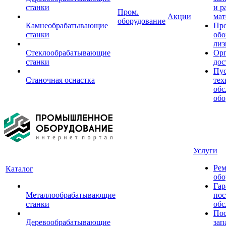
станки
и р
Пром.
Акции
мат
оборудование
Камнеобрабатывающие
Пр
станки
обо
лиз
Стеклообрабатывающие
Орг
станки
дос
Пус
Станочная оснастка
тех
обс
обо
Услуги
Рем
Каталог
обо
Гар
Металлообрабатывающие
пос
станки
обс
Пос
Деревообрабатывающие
зап