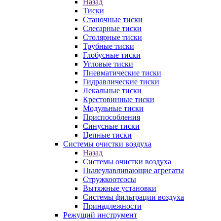
Назад
Тиски
Станочные тиски
Слесарные тиски
Столярные тиски
Трубные тиски
Глобусные тиски
Угловые тиски
Пневматические тиски
Гидравлические тиски
Лекальные тиски
Крестовинные тиски
Модульные тиски
Приспособления
Синусные тиски
Цепные тиски
Системы очистки воздуха
Назад
Системы очистки воздуха
Пылеулавливающие агрегаты
Стружкоотсосы
Вытяжные установки
Системы фильтрации воздуха
Принадлежности
Режущий инструмент