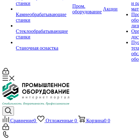
станки
и р
Пром.
Акции
мат
оборудование
Камнеобрабатывающие
Пр
станки
обо
лиз
Стеклообрабатывающие
Орг
станки
дос
Пус
Станочная оснастка
тех
обс
обо
Сравнение
0
Отложенные
0
Корзина
0
0