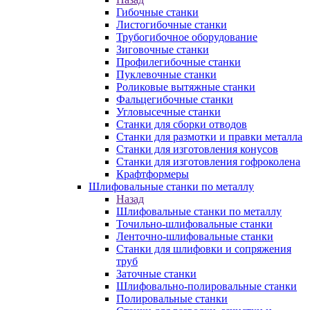
Гибочные станки
Листогибочные станки
Трубогибочное оборудование
Зиговочные станки
Профилегибочные станки
Пуклевочные станки
Роликовые вытяжные станки
Фальцегибочные станки
Угловысечные станки
Станки для сборки отводов
Станки для размотки и правки металла
Станки для изготовления конусов
Станки для изготовления гофроколена
Крафтформеры
Шлифовальные станки по металлу
Назад
Шлифовальные станки по металлу
Точильно-шлифовальные станки
Ленточно-шлифовальные станки
Станки для шлифовки и сопряжения
труб
Заточные станки
Шлифовально-полировальные станки
Полировальные станки