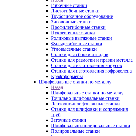
Гибочные станки
Листогибочные станки
Трубогибочное оборудование
Зиговочные станки
Профилегибочные станки
Пуклевочные станки
Роликовые вытяжные станки
Фальцегибочные станки
Угловысечные станки
Станки для сборки отводов
Станки для размотки и правки металла
Станки для изготовления конусов
Станки для изготовления гофроколена
Крафтформеры
Шлифовальные станки по металлу
Назад
Шлифовальные станки по металлу
Точильно-шлифовальные станки
Ленточно-шлифовальные станки
Станки для шлифовки и сопряжения
труб
Заточные станки
Шлифовально-полировальные станки
Полировальные станки