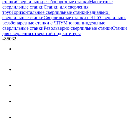
станки
Сверлильно-резьбонарезные станки
Магнитные
сверлильные станки
Станки для сверления
труб
Горизонтальные сверлильные станки
Радиально-
сверлильные станки
Сверлильные станки с ЧПУ
Сверлильно-
резьбонарезные станки с ЧПУ
Многошпиндельные
сверлильные станки
Револьверно-сверлильные станки
Станки
для сверления отверстий под катетеры
-
Z5032