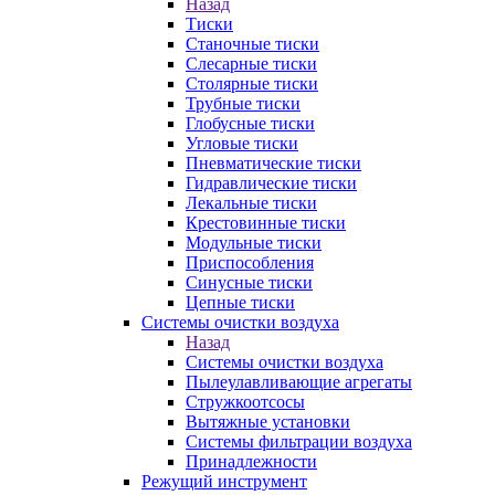
Назад
Тиски
Станочные тиски
Слесарные тиски
Столярные тиски
Трубные тиски
Глобусные тиски
Угловые тиски
Пневматические тиски
Гидравлические тиски
Лекальные тиски
Крестовинные тиски
Модульные тиски
Приспособления
Синусные тиски
Цепные тиски
Системы очистки воздуха
Назад
Системы очистки воздуха
Пылеулавливающие агрегаты
Стружкоотсосы
Вытяжные установки
Системы фильтрации воздуха
Принадлежности
Режущий инструмент