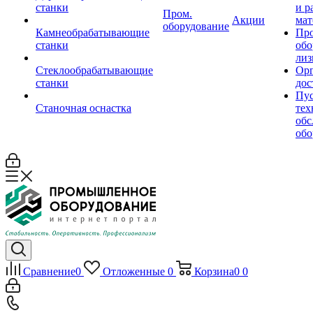
станки
и р
Пром.
Акции
мат
оборудование
Камнеобрабатывающие
Пр
станки
обо
лиз
Стеклообрабатывающие
Орг
станки
дос
Пус
Станочная оснастка
тех
обс
обо
Сравнение
0
Отложенные
0
Корзина
0
0