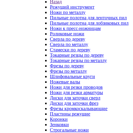
Назад
Режущий инструмент
Ножи по металлу
Пильные полотна для ленточных пил
Пильные полотна для лобзиковых пил
Ножи к пресс-ножницам
Роликовые ножи
Сверла по дереву
Сверла по металлу
Стамески по дереву
Токарные резцы по дереву
Токарные резцы по металлу
Фрезы по дереву
Фрезы по металлу
Шлифовальные круги
Ножевые валы
Ножи для резки проводов
Ножи для резки арматуры
Диски для заточки сверл
Диски для заточки фрез
Фрезы кромкоскалывающие
Пластины режущие
Коронки
Зенковки
Строгальные ножи