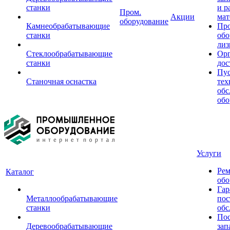
станки
и р
Пром.
Акции
мат
оборудование
Камнеобрабатывающие
Пр
станки
обо
лиз
Стеклообрабатывающие
Орг
станки
дос
Пус
Станочная оснастка
тех
обс
обо
Услуги
Рем
Каталог
обо
Гар
Металлообрабатывающие
пос
станки
обс
Пос
Деревообрабатывающие
зап