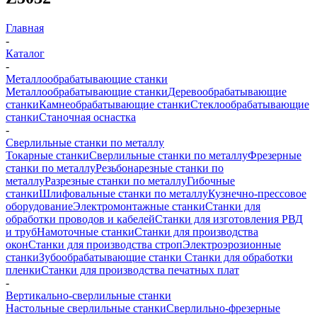
Главная
-
Каталог
-
Металлообрабатывающие станки
Металлообрабатывающие станки
Деревообрабатывающие
станки
Камнеобрабатывающие станки
Стеклообрабатывающие
станки
Станочная оснастка
-
Сверлильные станки по металлу
Токарные станки
Сверлильные станки по металлу
Фрезерные
станки по металлу
Резьбонарезные станки по
металлу
Разрезные станки по металлу
Гибочные
станки
Шлифовальные станки по металлу
Кузнечно-прессовое
оборудование
Электромонтажные станки
Станки для
обработки проводов и кабелей
Станки для изготовления РВД
и труб
Намоточные станки
Станки для производства
окон
Станки для производства строп
Электроэрозионные
станки
Зубообрабатывающие станки
Станки для обработки
пленки
Станки для производства печатных плат
-
Вертикально-сверлильные станки
Настольные сверлильные станки
Сверлильно-фрезерные