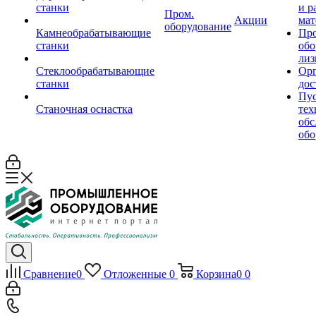
станки
и р
Пром.
Акции
мат
оборудование
Камнеобрабатывающие
Пр
станки
обо
лиз
Стеклообрабатывающие
Орг
станки
дос
Пус
Станочная оснастка
тех
обс
обо
Сравнение
0
Отложенные
0
Корзина
0
0