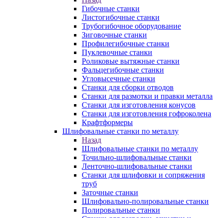
Гибочные станки
Листогибочные станки
Трубогибочное оборудование
Зиговочные станки
Профилегибочные станки
Пуклевочные станки
Роликовые вытяжные станки
Фальцегибочные станки
Угловысечные станки
Станки для сборки отводов
Станки для размотки и правки металла
Станки для изготовления конусов
Станки для изготовления гофроколена
Крафтформеры
Шлифовальные станки по металлу
Назад
Шлифовальные станки по металлу
Точильно-шлифовальные станки
Ленточно-шлифовальные станки
Станки для шлифовки и сопряжения
труб
Заточные станки
Шлифовально-полировальные станки
Полировальные станки