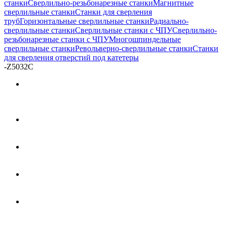
станки
Сверлильно-резьбонарезные станки
Магнитные
сверлильные станки
Станки для сверления
труб
Горизонтальные сверлильные станки
Радиально-
сверлильные станки
Сверлильные станки с ЧПУ
Сверлильно-
резьбонарезные станки с ЧПУ
Многошпиндельные
сверлильные станки
Револьверно-сверлильные станки
Станки
для сверления отверстий под катетеры
-
Z5032C