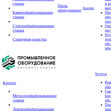
станки
и р
Пром.
Акции
мат
оборудование
Камнеобрабатывающие
Пр
станки
обо
лиз
Стеклообрабатывающие
Орг
станки
дос
Пус
Станочная оснастка
тех
обс
обо
Услуги
Рем
Каталог
обо
Гар
Металлообрабатывающие
пос
станки
обс
Пос
Деревообрабатывающие
зап