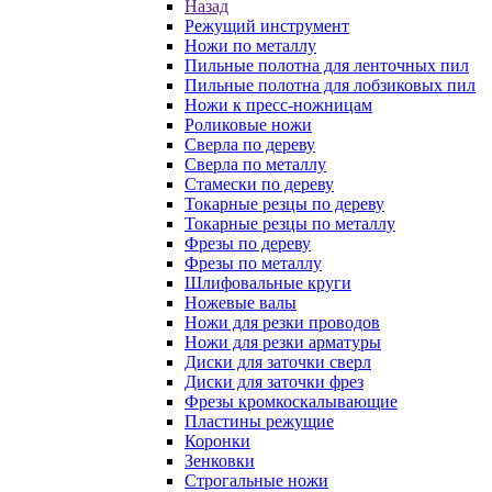
Назад
Режущий инструмент
Ножи по металлу
Пильные полотна для ленточных пил
Пильные полотна для лобзиковых пил
Ножи к пресс-ножницам
Роликовые ножи
Сверла по дереву
Сверла по металлу
Стамески по дереву
Токарные резцы по дереву
Токарные резцы по металлу
Фрезы по дереву
Фрезы по металлу
Шлифовальные круги
Ножевые валы
Ножи для резки проводов
Ножи для резки арматуры
Диски для заточки сверл
Диски для заточки фрез
Фрезы кромкоскалывающие
Пластины режущие
Коронки
Зенковки
Строгальные ножи