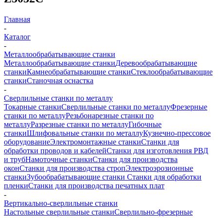
Главная
-
Каталог
-
Металлообрабатывающие станки
Металлообрабатывающие станки
Деревообрабатывающие
станки
Камнеобрабатывающие станки
Стеклообрабатывающие
станки
Станочная оснастка
-
Сверлильные станки по металлу
Токарные станки
Сверлильные станки по металлу
Фрезерные
станки по металлу
Резьбонарезные станки по
металлу
Разрезные станки по металлу
Гибочные
станки
Шлифовальные станки по металлу
Кузнечно-прессовое
оборудование
Электромонтажные станки
Станки для
обработки проводов и кабелей
Станки для изготовления РВД
и труб
Намоточные станки
Станки для производства
окон
Станки для производства строп
Электроэрозионные
станки
Зубообрабатывающие станки
Станки для обработки
пленки
Станки для производства печатных плат
-
Вертикально-сверлильные станки
Настольные сверлильные станки
Сверлильно-фрезерные