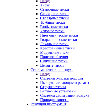
Назад
Тиски
Станочные тиски
Слесарные тиски
Столярные тиски
Трубные тиски
Глобусные тиски
Угловые тиски
Пневматические тиски
Гидравлические тиски
Лекальные тиски
Крестовинные тиски
Модульные тиски
Приспособления
Синусные тиски
Цепные тиски
Системы очистки воздуха
Назад
Системы очистки воздуха
Пылеулавливающие агрегаты
Стружкоотсосы
Вытяжные установки
Системы фильтрации воздуха
Принадлежности
Режущий инструмент