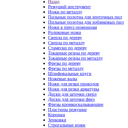
Назад
Режущий инструмент
Ножи по металлу
Пильные полотна для ленточных пил
Пильные полотна для лобзиковых пил
Ножи к пресс-ножницам
Роликовые ножи
Сверла по дереву
Сверла по металлу
Стамески по дереву
Токарные резцы по дереву
Токарные резцы по металлу
Фрезы по дереву
Фрезы по металлу
Шлифовальные круги
Ножевые валы
Ножи для резки проводов
Ножи для резки арматуры
Диски для заточки сверл
Диски для заточки фрез
Фрезы кромкоскалывающие
Пластины режущие
Коронки
Зенковки
Строгальные ножи