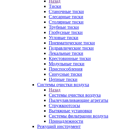
Назад
Тиски
Станочные тиски
Слесарные тиски
Столярные тиски
Трубные тиски
Глобусные тиски
Угловые тиски
Пневматические тиски
Гидравлические тиски
Лекальные тиски
Крестовинные тиски
Модульные тиски
Приспособления
Синусные тиски
Цепные тиски
Системы очистки воздуха
Назад
Системы очистки воздуха
Пылеулавливающие агрегаты
Стружкоотсосы
Вытяжные установки
Системы фильтрации воздуха
Принадлежности
Режущий инструмент