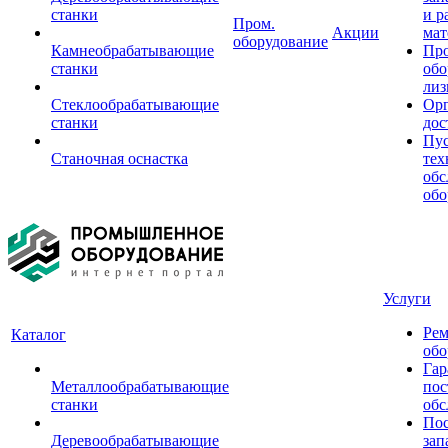
станки
и р
Пром.
Акции
мат
оборудование
Камнеобрабатывающие
Пр
станки
обо
лиз
Стеклообрабатывающие
Орг
станки
дос
Пус
Станочная оснастка
тех
обс
обо
Услуги
Рем
Каталог
обо
Гар
Металлообрабатывающие
пос
станки
обс
Пос
Деревообрабатывающие
зап