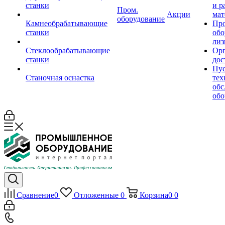
станки
и р
Пром.
Акции
мат
оборудование
Камнеобрабатывающие
Пр
станки
обо
лиз
Стеклообрабатывающие
Орг
станки
дос
Пус
Станочная оснастка
тех
обс
обо
Сравнение
0
Отложенные
0
Корзина
0
0