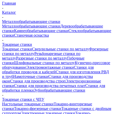
Главная
-
Каталог
-
Металлообрабатывающие станки
Металлообрабатывающие станки
Деревообрабатывающие
станки
Камнеобрабатывающие станки
Стеклообрабатывающие
станки
Станочная оснастка
-
Токарные станки
Токарные станки
Сверлильные станки по металлу
Фрезерные
станки по металлу
Резьбонарезные станки по
металлу
Разрезные станки по металлу
Гибочные
станки
Шлифовальные станки по металлу
Кузнечно-прессовое
оборудование
Электромонтажные станки
Станки для
обработки проводов и кабелей
Станки для изготовления РВД
и труб
Намоточные станки
Станки для производства
окон
Станки для производства строп
Электроэрозионные
станки
Станки для производства печатных плат
Станки для
обработки пленки
Зубообрабатывающие станки
-
Токарные станки с ЧПУ
Настольные токарные станки
Токарно-винторезные
станки
Токарно-фрезерные станки
Токарные станки с двойным
суппортом
Электронные токарные станки
Токарно-