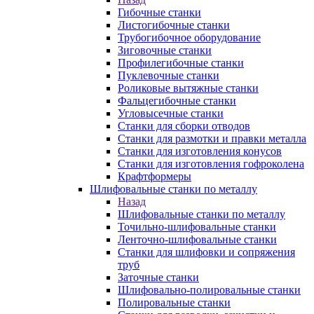
Гибочные станки
Листогибочные станки
Трубогибочное оборудование
Зиговочные станки
Профилегибочные станки
Пуклевочные станки
Роликовые вытяжные станки
Фальцегибочные станки
Угловысечные станки
Станки для сборки отводов
Станки для размотки и правки металла
Станки для изготовления конусов
Станки для изготовления гофроколена
Крафтформеры
Шлифовальные станки по металлу
Назад
Шлифовальные станки по металлу
Точильно-шлифовальные станки
Ленточно-шлифовальные станки
Станки для шлифовки и сопряжения
труб
Заточные станки
Шлифовально-полировальные станки
Полировальные станки