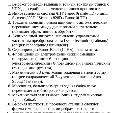
Высокопроизводительный и точный токарный станок с
ЧПУ для серийного и мелкосерийного производства.
Инновационная система ЧПУ Fanuc 0i-mate TD (опция:
Siemens 808D / Siemens 828D / Fanuc 0i TD)
Трехдиапазонный привод шпинделя с автоматическим
переключением между диапазонами значительно
повышает эффективность обработки.
Асинхронный двигатель шпинделя, управляемый
частотным преобразователем Delta electronics (Тайвань)
(опция: сервопривод шпинделя).
Сервоприводы Fanuc Beta i (12 Нм) по всем осям.
4-позиционный электромеханический сменщик
инструмента (опция: 6-позиционный
электромеханический / 8-позиционный гидравлический
сменщик инструмента).
Механический 3-кулачковый токарный патрон 250 мм
(опция: гидравлический 3-кулачковый патрон Auto
Strong (Тайвань)).
Массивная, большеразмерная задняя бабка легко
перемещается и быстро фиксируется.
Механическая задняя бабка (опция: гидравлическая
задняя бабка).
Высокая жесткость и прочность станины сложной
формы с многочисленными ребрами жесткости.