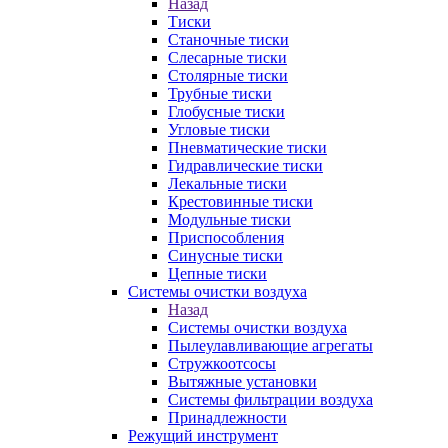
Назад
Тиски
Станочные тиски
Слесарные тиски
Столярные тиски
Трубные тиски
Глобусные тиски
Угловые тиски
Пневматические тиски
Гидравлические тиски
Лекальные тиски
Крестовинные тиски
Модульные тиски
Приспособления
Синусные тиски
Цепные тиски
Системы очистки воздуха
Назад
Системы очистки воздуха
Пылеулавливающие агрегаты
Стружкоотсосы
Вытяжные установки
Системы фильтрации воздуха
Принадлежности
Режущий инструмент