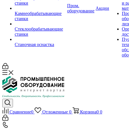
станки
и р
Пром.
Акции
мат
оборудование
Камнеобрабатывающие
Пр
станки
обо
лиз
Стеклообрабатывающие
Орг
станки
дос
Пус
Станочная оснастка
тех
обс
обо
Сравнение
0
Отложенные
0
Корзина
0
0