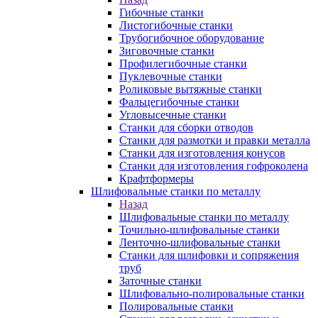
Гибочные станки
Листогибочные станки
Трубогибочное оборудование
Зиговочные станки
Профилегибочные станки
Пуклевочные станки
Роликовые вытяжные станки
Фальцегибочные станки
Угловысечные станки
Станки для сборки отводов
Станки для размотки и правки металла
Станки для изготовления конусов
Станки для изготовления гофроколена
Крафтформеры
Шлифовальные станки по металлу
Назад
Шлифовальные станки по металлу
Точильно-шлифовальные станки
Ленточно-шлифовальные станки
Станки для шлифовки и сопряжения
труб
Заточные станки
Шлифовально-полировальные станки
Полировальные станки