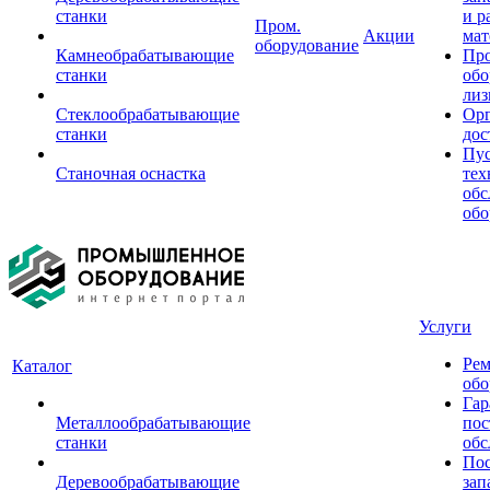
станки
и р
Пром.
Акции
мат
оборудование
Камнеобрабатывающие
Пр
станки
обо
лиз
Стеклообрабатывающие
Орг
станки
дос
Пус
Станочная оснастка
тех
обс
обо
Услуги
Рем
Каталог
обо
Гар
Металлообрабатывающие
пос
станки
обс
Пос
Деревообрабатывающие
зап