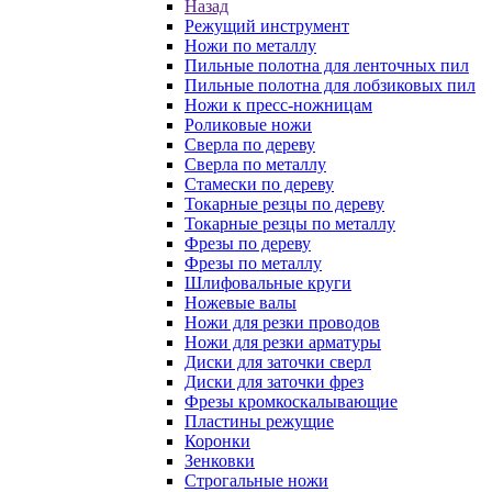
Назад
Режущий инструмент
Ножи по металлу
Пильные полотна для ленточных пил
Пильные полотна для лобзиковых пил
Ножи к пресс-ножницам
Роликовые ножи
Сверла по дереву
Сверла по металлу
Стамески по дереву
Токарные резцы по дереву
Токарные резцы по металлу
Фрезы по дереву
Фрезы по металлу
Шлифовальные круги
Ножевые валы
Ножи для резки проводов
Ножи для резки арматуры
Диски для заточки сверл
Диски для заточки фрез
Фрезы кромкоскалывающие
Пластины режущие
Коронки
Зенковки
Строгальные ножи