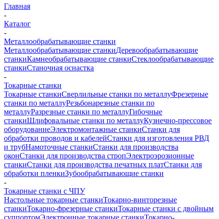
Главная
-
Каталог
-
Металлообрабатывающие станки
Металлообрабатывающие станки
Деревообрабатывающие
станки
Камнеобрабатывающие станки
Стеклообрабатывающие
станки
Станочная оснастка
-
Токарные станки
Токарные станки
Сверлильные станки по металлу
Фрезерные
станки по металлу
Резьбонарезные станки по
металлу
Разрезные станки по металлу
Гибочные
станки
Шлифовальные станки по металлу
Кузнечно-прессовое
оборудование
Электромонтажные станки
Станки для
обработки проводов и кабелей
Станки для изготовления РВД
и труб
Намоточные станки
Станки для производства
окон
Станки для производства строп
Электроэрозионные
станки
Станки для производства печатных плат
Станки для
обработки пленки
Зубообрабатывающие станки
-
Токарные станки с ЧПУ
Настольные токарные станки
Токарно-винторезные
станки
Токарно-фрезерные станки
Токарные станки с двойным
суппортом
Электронные токарные станки
Токарно-