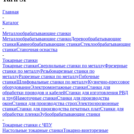
Главная
-
Каталог
-
Металлообрабатывающие станки
Металлообрабатывающие станки
Деревообрабатывающие
станки
Камнеобрабатывающие станки
Стеклообрабатывающие
станки
Станочная оснастка
-
Токарные станки
Токарные станки
Сверлильные станки по металлу
Фрезерные
станки по металлу
Резьбонарезные станки по
металлу
Разрезные станки по металлу
Гибочные
станки
Шлифовальные станки по металлу
Кузнечно-прессовое
оборудование
Электромонтажные станки
Станки для
обработки проводов и кабелей
Станки для изготовления РВД
и труб
Намоточные станки
Станки для производства
окон
Станки для производства строп
Электроэрозионные
станки
Станки для производства печатных плат
Станки для
обработки пленки
Зубообрабатывающие станки
-
Токарные станки с ЧПУ
Настольные токарные станки
Токарно-винторезные