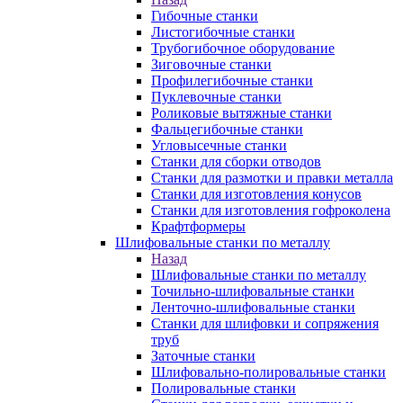
Гибочные станки
Листогибочные станки
Трубогибочное оборудование
Зиговочные станки
Профилегибочные станки
Пуклевочные станки
Роликовые вытяжные станки
Фальцегибочные станки
Угловысечные станки
Станки для сборки отводов
Станки для размотки и правки металла
Станки для изготовления конусов
Станки для изготовления гофроколена
Крафтформеры
Шлифовальные станки по металлу
Назад
Шлифовальные станки по металлу
Точильно-шлифовальные станки
Ленточно-шлифовальные станки
Станки для шлифовки и сопряжения
труб
Заточные станки
Шлифовально-полировальные станки
Полировальные станки