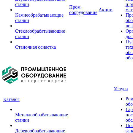
станки
и р
Пром.
Акции
мат
оборудование
Камнеобрабатывающие
Пр
станки
обо
лиз
Стеклообрабатывающие
Орг
станки
дос
Пус
Станочная оснастка
тех
обс
обо
Услуги
Рем
Каталог
обо
Гар
Металлообрабатывающие
пос
станки
обс
Пос
Деревообрабатывающие
зап