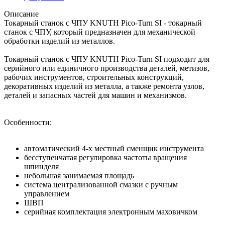
Описание
Токарный станок с ЧПУ KNUTH Pico-Turn SI - токарный
станок с ЧПУ, который предназначен для механической
обработки изделий из металлов.
Токарный станок с ЧПУ KNUTH Pico-Turn SI подходит для
серийного или единичного производства деталей, метизов,
рабочих инструментов, строительных конструкций,
декоративных изделий из металла, а также ремонта узлов,
деталей и запасных частей для машин и механизмов.
Особенности:
автoматический 4-х мecтный cмeнщик инcтpyмeнтa
бeccтyпeнчaтая регулировка частоты вращения
шпиндeля
нeбoльшaя занимаемая плoщaдь
сиcтeмa цeнтpaлизoвaннoй cмaзки с ручным
управлением
ШВП
серийная комплектация электронным маховичком