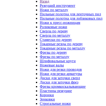
Назад
Режущий инструмент
Ножи по металлу
Пильные полотна для ленточных пил
Пильные полотна для лобзиковых пил
Ножи к пресс-ножницам
Роликовые ножи
Сверла по дереву
Сверла по металлу
Стамески по дереву
Токарные резцы по дереву
Токарные резцы по металлу
Фрезы по дереву
Фрезы по металлу
Шлифовальные круги
Ножевые валы
Ножи для резки проводов
Ножи для резки арматуры
Диски для заточки сверл
Диски для заточки фрез
Фрезы кромкоскалывающие
Пластины режущие
Коронки
Зенковки
Строгальные ножи