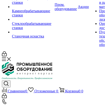
станки
и р
Пром.
Акции
мат
оборудование
Камнеобрабатывающие
Пр
станки
обо
лиз
Стеклообрабатывающие
Орг
станки
дос
Пус
Станочная оснастка
тех
обс
обо
Сравнение
0
Отложенные
0
Корзина
0
0