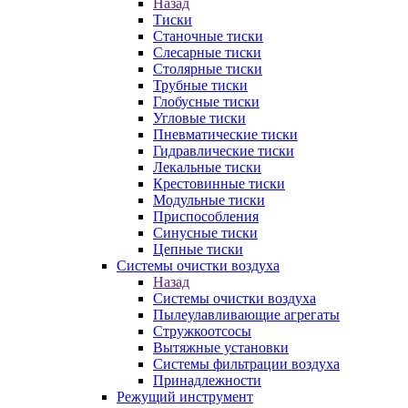
Назад
Тиски
Станочные тиски
Слесарные тиски
Столярные тиски
Трубные тиски
Глобусные тиски
Угловые тиски
Пневматические тиски
Гидравлические тиски
Лекальные тиски
Крестовинные тиски
Модульные тиски
Приспособления
Синусные тиски
Цепные тиски
Системы очистки воздуха
Назад
Системы очистки воздуха
Пылеулавливающие агрегаты
Стружкоотсосы
Вытяжные установки
Системы фильтрации воздуха
Принадлежности
Режущий инструмент