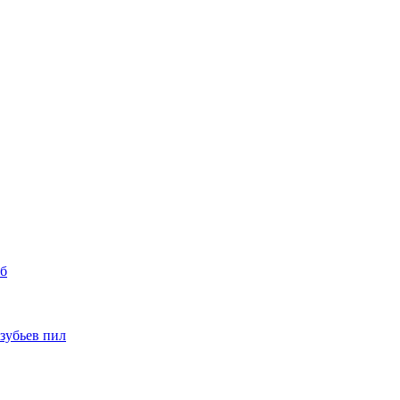
уб
 зубьев пил