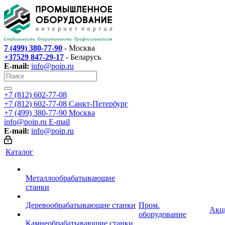
7 (499) 380-77-90
- Москва
+37529 847-29-17
- Беларусь
E-mail:
info@poip.ru
+7 (812) 602-77-08
+7 (812) 602-77-08
Санкт-Петербург
+7 (499) 380-77-90
Москва
info@poip.ru
E-mail
E-mail:
info@poip.ru
Каталог
Металлообрабатывающие
станки
Деревообрабатывающие станки
Пром.
Акц
оборудование
Камнеобрабатывающие станки