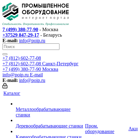
7 (499) 380-77-90
- Москва
+37529 847-29-17
- Беларусь
E-mail:
info@poip.ru
+7 (812) 602-77-08
+7 (812) 602-77-08
Санкт-Петербург
+7 (499) 380-77-90
Москва
info@poip.ru
E-mail
E-mail:
info@poip.ru
Каталог
Металлообрабатывающие
станки
Деревообрабатывающие станки
Пром.
Акц
оборудование
Камнеобрабатывающие станки