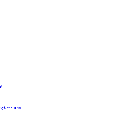
уб
 зубьев пил