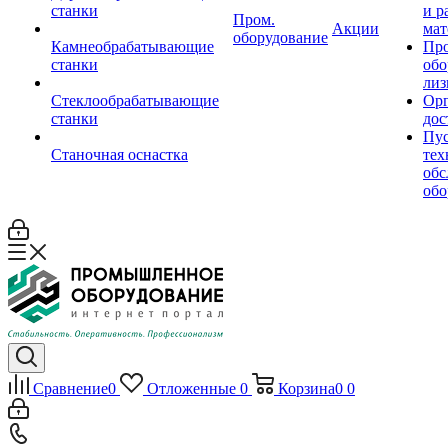
станки
и р
Пром.
Акции
мат
оборудование
Камнеобрабатывающие
Пр
станки
обо
лиз
Стеклообрабатывающие
Орг
станки
дос
Пус
Станочная оснастка
тех
обс
обо
Сравнение
0
Отложенные
0
Корзина
0
0