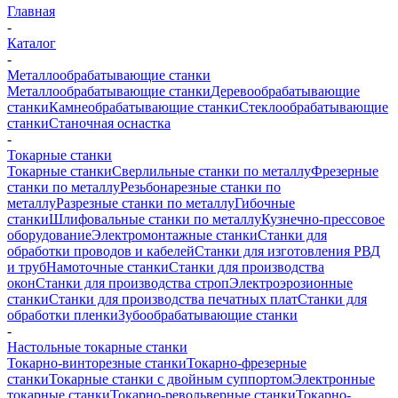
Главная
-
Каталог
-
Металлообрабатывающие станки
Металлообрабатывающие станки
Деревообрабатывающие
станки
Камнеобрабатывающие станки
Стеклообрабатывающие
станки
Станочная оснастка
-
Токарные станки
Токарные станки
Сверлильные станки по металлу
Фрезерные
станки по металлу
Резьбонарезные станки по
металлу
Разрезные станки по металлу
Гибочные
станки
Шлифовальные станки по металлу
Кузнечно-прессовое
оборудование
Электромонтажные станки
Станки для
обработки проводов и кабелей
Станки для изготовления РВД
и труб
Намоточные станки
Станки для производства
окон
Станки для производства строп
Электроэрозионные
станки
Станки для производства печатных плат
Станки для
обработки пленки
Зубообрабатывающие станки
-
Настольные токарные станки
Токарно-винторезные станки
Токарно-фрезерные
станки
Токарные станки с двойным суппортом
Электронные
токарные станки
Токарно-револьверные станки
Токарно-