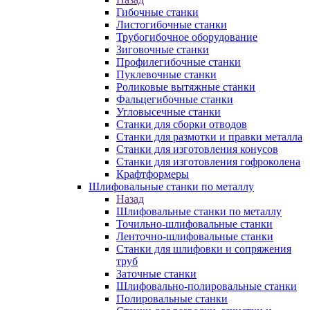
Гибочные станки
Листогибочные станки
Трубогибочное оборудование
Зиговочные станки
Профилегибочные станки
Пуклевочные станки
Роликовые вытяжные станки
Фальцегибочные станки
Угловысечные станки
Станки для сборки отводов
Станки для размотки и правки металла
Станки для изготовления конусов
Станки для изготовления гофроколена
Крафтформеры
Шлифовальные станки по металлу
Назад
Шлифовальные станки по металлу
Точильно-шлифовальные станки
Ленточно-шлифовальные станки
Станки для шлифовки и сопряжения
труб
Заточные станки
Шлифовально-полировальные станки
Полировальные станки