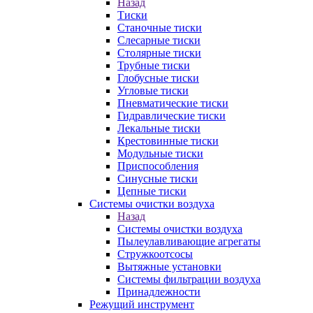
Назад
Тиски
Станочные тиски
Слесарные тиски
Столярные тиски
Трубные тиски
Глобусные тиски
Угловые тиски
Пневматические тиски
Гидравлические тиски
Лекальные тиски
Крестовинные тиски
Модульные тиски
Приспособления
Синусные тиски
Цепные тиски
Системы очистки воздуха
Назад
Системы очистки воздуха
Пылеулавливающие агрегаты
Стружкоотсосы
Вытяжные установки
Системы фильтрации воздуха
Принадлежности
Режущий инструмент