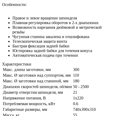
Особенности:
Правое и левое вращение шпинделя
Плавная регулировка оборотов в 2-х диапазонах
Возможность нарезания дюймовой и метрической
резьбы
Чугунная станина закалена и отшлифована
Телескопическая защита винта
Быстрая фиксация задней бабки
Юстировка задней бабки для точения конуса
Автоматическая подача при точении
Характеристики
Макс. длина заготовки, мм
300
Макс. Ø заготовки над суппортом, мм
110
Макс. Ø заготовки над станиной, мм
180
Диапазон скоростей шпинделя, об/мин
50 - 2500
Диаметр отверстия шпинделя, мм
21
Напряжение питания, В
1x220
Потребляемая мощность, кВт
0.6
Габаритные размеры, мм
740x390x310
Масса, кг
55