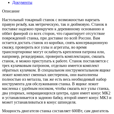
Документы
Описание
Настольный токарный станок с возможностью нарезать
правую резьбу, как метрическую, так и дюймовую. Станок в
поставке надежно прикручен к деревянному основанию и
оббит фанерой со всех сторон, что гарантирует отсутствие
повреждений станка, при доставке по всей России. Вам
остается достать станок из коробки, снять консервационную
смазку, проверить все узлы и агрегаты, во время
транспортировке могут ослабнуть крепления патрона или,
например, резцедержки, проверить комплектации, смазать
станок, и можно приступать к работе. Станок поставляется с
трех кулачковым патроном, отдельно имеется комплект
обратных кулачком. В специальном инструментальном ящике
лежит комплект сменных шестеренок, они выполнены
полностью из металла, так же есть весь необходимый набор
инструмента для обслуживания станка. В ящике лежит
масленка с удобным носиком, чтобы смазать все узлы станка,
два упорных, невращающихся центра, один имеет конус МК2
и устанавливается в заднюю бабку, второй имеет конус МК3 и
может устанавливаться в конус шпинделя.
Мощность двигателя станка составляет 600Вт, сам двигатель