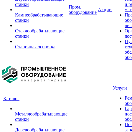
станки
и р
Пром.
Акции
мат
оборудование
Камнеобрабатывающие
Пр
станки
обо
лиз
Стеклообрабатывающие
Орг
станки
дос
Пус
Станочная оснастка
тех
обс
обо
Услуги
Рем
Каталог
обо
Гар
Металлообрабатывающие
пос
станки
обс
Пос
Деревообрабатывающие
зап