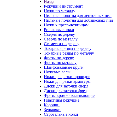
Назад
Режущий инструмент
Ножи по металлу
Пильные полотна для ленточных пил
Пильные полотна для лобзиковых пил
Ножи к пресс-ножницам
Роликовые ножи
Сверла по дереву
Сверла по металлу
Стамески по дереву
Токарные резцы по дереву
Токарные резцы по металлу
Фрезы по дереву
Фрезы по металлу
Шлифовальные круги
Ножевые валы
Ножи для резки проводов
Ножи для резки арматуры
Диски для заточки сверл
Диски для заточки фрез
Фрезы кромкоскалывающие
Пластины режущие
Коронки
Зенковки
Строгальные ножи