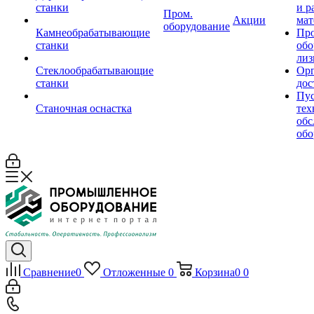
станки
и р
Пром.
Акции
мат
оборудование
Камнеобрабатывающие
Пр
станки
обо
лиз
Стеклообрабатывающие
Орг
станки
дос
Пус
Станочная оснастка
тех
обс
обо
Сравнение
0
Отложенные
0
Корзина
0
0