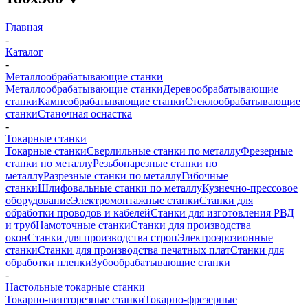
Главная
-
Каталог
-
Металлообрабатывающие станки
Металлообрабатывающие станки
Деревообрабатывающие
станки
Камнеобрабатывающие станки
Стеклообрабатывающие
станки
Станочная оснастка
-
Токарные станки
Токарные станки
Сверлильные станки по металлу
Фрезерные
станки по металлу
Резьбонарезные станки по
металлу
Разрезные станки по металлу
Гибочные
станки
Шлифовальные станки по металлу
Кузнечно-прессовое
оборудование
Электромонтажные станки
Станки для
обработки проводов и кабелей
Станки для изготовления РВД
и труб
Намоточные станки
Станки для производства
окон
Станки для производства строп
Электроэрозионные
станки
Станки для производства печатных плат
Станки для
обработки пленки
Зубообрабатывающие станки
-
Настольные токарные станки
Токарно-винторезные станки
Токарно-фрезерные