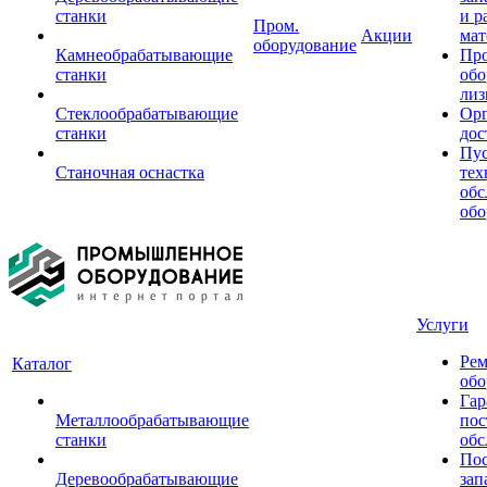
станки
и р
Пром.
Акции
мат
оборудование
Камнеобрабатывающие
Пр
станки
обо
лиз
Стеклообрабатывающие
Орг
станки
дос
Пус
Станочная оснастка
тех
обс
обо
Услуги
Рем
Каталог
обо
Гар
Металлообрабатывающие
пос
станки
обс
Пос
Деревообрабатывающие
зап