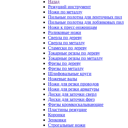
Назад
Режущий инструмент
Ножи по металлу
Пильные полотна для ленточных пил
Пильные полотна для лобзиковых пил
Ножи к пресс-ножницам
Роликовые ножи
Сверла по дереву
Сверла по металлу
Стамески по дереву
Токарные резцы по дереву
Токарные резцы по металлу
Фрезы по дереву
Фрезы по металлу
Шлифовальные круги
Ножевые валы
Ножи для резки проводов
Ножи для резки арматуры
Диски для заточки сверл
Диски для заточки фрез
Фрезы кромкоскалывающие
Пластины режущие
Коронки
Зенковки
Строгальные ножи