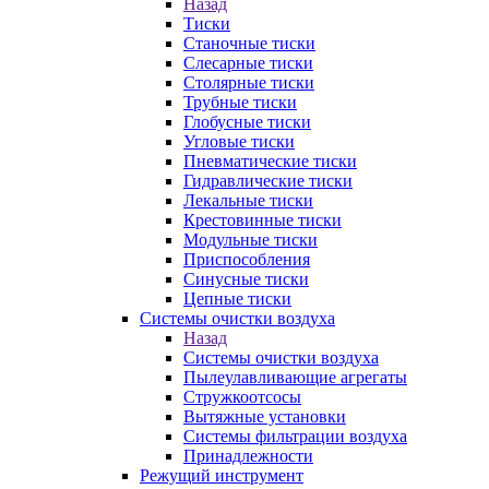
Назад
Тиски
Станочные тиски
Слесарные тиски
Столярные тиски
Трубные тиски
Глобусные тиски
Угловые тиски
Пневматические тиски
Гидравлические тиски
Лекальные тиски
Крестовинные тиски
Модульные тиски
Приспособления
Синусные тиски
Цепные тиски
Системы очистки воздуха
Назад
Системы очистки воздуха
Пылеулавливающие агрегаты
Стружкоотсосы
Вытяжные установки
Системы фильтрации воздуха
Принадлежности
Режущий инструмент