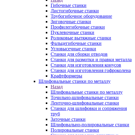
Гибочные станки
Листогибочные станки
Трубогибочное оборудование
Зиговочные станки
Профилегибочные станки
Пуклевочные станки
Роликовые вытяжные станки
Фальцегибочные станки
Угловысечные станки
Станки для сборки отводов
Станки для размотки и правки металла
Станки для изготовления конусов
Станки для изготовления гофроколена
Крафтформеры
Шлифовальные станки по металлу
Назад
Шлифовальные станки по металлу
Точильно-шлифовальные станки
Ленточно-шлифовальные станки
Станки для шлифовки и сопряжения
труб
Заточные станки
Шлифовально-полировальные станки
Полировальные станки