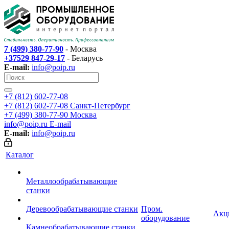
7 (499) 380-77-90
- Москва
+37529 847-29-17
- Беларусь
E-mail:
info@poip.ru
+7 (812) 602-77-08
+7 (812) 602-77-08
Санкт-Петербург
+7 (499) 380-77-90
Москва
info@poip.ru
E-mail
E-mail:
info@poip.ru
Каталог
Металлообрабатывающие
станки
Деревообрабатывающие станки
Пром.
Акц
оборудование
Камнеобрабатывающие станки