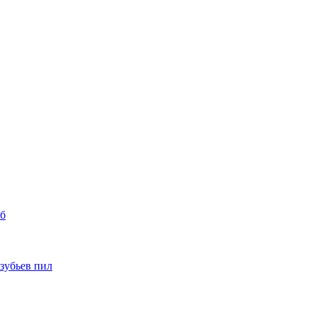
уб
 зубьев пил