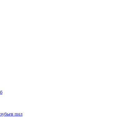
уб
 зубьев пил