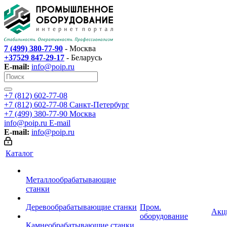
7 (499) 380-77-90
- Москва
+37529 847-29-17
- Беларусь
E-mail:
info@poip.ru
+7 (812) 602-77-08
+7 (812) 602-77-08
Санкт-Петербург
+7 (499) 380-77-90
Москва
info@poip.ru
E-mail
E-mail:
info@poip.ru
Каталог
Металлообрабатывающие
станки
Деревообрабатывающие станки
Пром.
Акц
оборудование
Камнеобрабатывающие станки