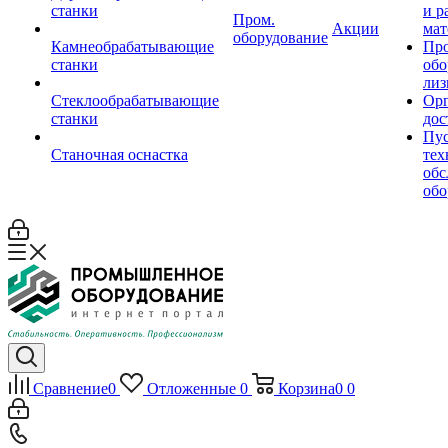
станки
и р
Пром.
Акции
мат
оборудование
Камнеобрабатывающие
Пр
станки
обо
лиз
Стеклообрабатывающие
Орг
станки
дос
Пус
Станочная оснастка
тех
обс
обо
Сравнение
0
Отложенные
0
Корзина
0
0