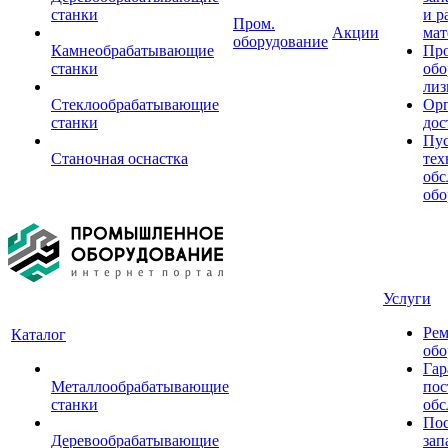
станки
и р
Пром.
Акции
мат
оборудование
Камнеобрабатывающие
Пр
станки
обо
лиз
Стеклообрабатывающие
Орг
станки
дос
Пус
Станочная оснастка
тех
обс
обо
Услуги
Рем
Каталог
обо
Гар
Металлообрабатывающие
пос
станки
обс
Пос
Деревообрабатывающие
зап