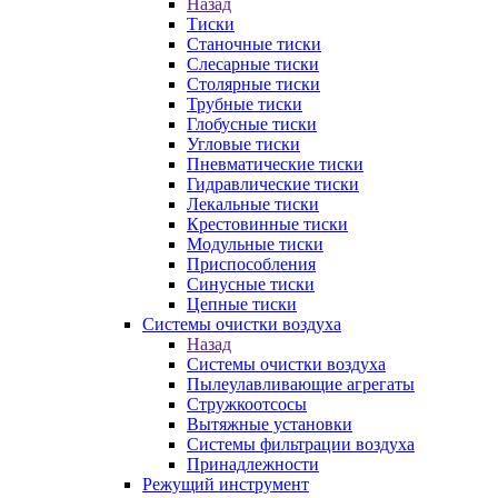
Назад
Тиски
Станочные тиски
Слесарные тиски
Столярные тиски
Трубные тиски
Глобусные тиски
Угловые тиски
Пневматические тиски
Гидравлические тиски
Лекальные тиски
Крестовинные тиски
Модульные тиски
Приспособления
Синусные тиски
Цепные тиски
Системы очистки воздуха
Назад
Системы очистки воздуха
Пылеулавливающие агрегаты
Стружкоотсосы
Вытяжные установки
Системы фильтрации воздуха
Принадлежности
Режущий инструмент