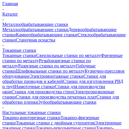
Главная
-
Каталог
-
Металлообрабатывающие станки
Металлообрабатывающие станки
Деревообрабатывающие
станки
Камнеобрабатывающие станки
Стеклообрабатывающие
станки
Станочная оснастка
-
Токарные станки
Токарные станки
Сверлильные станки по металлу
Фрезерные
станки по металлу
Резьбонарезные станки по
металлу
Разрезные станки по металлу
Гибочные
станки
Шлифовальные станки по металлу
Кузнечно-прессовое
оборудование
Электромонтажные станки
Станки для
обработки проводов и кабелей
Станки для изготовления РВД
и труб
Намоточные станки
Станки для производства
окон
Станки для производства строп
Электроэрозионные
станки
Станки для производства печатных плат
Станки для
обработки пленки
Зубообрабатывающие станки
-
Настольные токарные станки
Токарно-винторезные станки
Токарно-фрезерные
станки
Токарные станки с двойным суппортом
Электронные
токарные станки
Токарно-револьверные станки
Токарно-