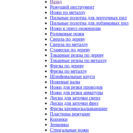
Назад
Режущий инструмент
Ножи по металлу
Пильные полотна для ленточных пил
Пильные полотна для лобзиковых пил
Ножи к пресс-ножницам
Роликовые ножи
Сверла по дереву
Сверла по металлу
Стамески по дереву
Токарные резцы по дереву
Токарные резцы по металлу
Фрезы по дереву
Фрезы по металлу
Шлифовальные круги
Ножевые валы
Ножи для резки проводов
Ножи для резки арматуры
Диски для заточки сверл
Диски для заточки фрез
Фрезы кромкоскалывающие
Пластины режущие
Коронки
Зенковки
Строгальные ножи