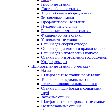
Гибочные станки
Листогибочные станки
Трубогибочное оборудование
Зиговочные станки
Профилегибочные станки
Пуклевочные станки
Роликовые вытяжные станки
Фальцегибочные станки
Угловысечные станки
Станки для сборки отводов
Станки для размотки и правки металла
Станки для изготовления конусов
Станки для изготовления гофроколена
Крафтформеры
Шлифовальные станки по металлу
Назад
Шлифовальные станки по металлу
Точильно-шлифовальные станки
Ленточно-шлифовальные станки
Станки для шлифовки и сопряжения
труб
Заточные станки
Шлифовально-полировальные станки
Полировальные станки