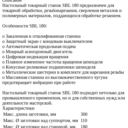
Описание
Настольный токарный станок SBL 180 предназначен для
токарной обработки, резьбонарезания, сверления металлов и
полимерных материалов, поддающихся обработке резанием.
Особенности SBL 180:
o Закаленная и отшлифованная станина
o Защитный экран с концевым выключателем
o Автоматическая продольная подача
o Мощный асинхронный двигатель
o Цифровая индикация вращения
o Плавное изменение частоты вращения шпинделя
o Конусные роликовые подшипники шпинделя
o Металлические шестерни в комплекте для нарезания резьбы
o Массивная станина из высококачественного чугуна
предотвращает вибрацию при работе
Настольный токарный станок SBL 180 подходит нетолько для
промышленного применения, но и для собственных нужд или
деятельности мастерской.
Характеристики
Макс. длина заготовки, мм
300
Макс. Ø заготовки над суппортом, мм
110
Макс. Ø заготовки над станиной, мм
180