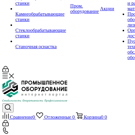
станки
и р
Пром.
Акции
мат
оборудование
Камнеобрабатывающие
Пр
станки
обо
лиз
Стеклообрабатывающие
Орг
станки
дос
Пус
Станочная оснастка
тех
обс
обо
Сравнение
0
Отложенные
0
Корзина
0
0