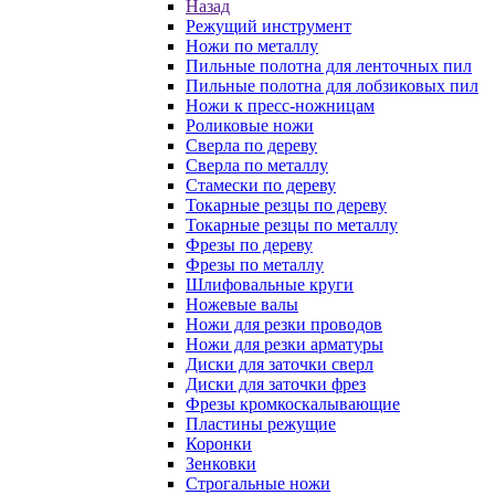
Назад
Режущий инструмент
Ножи по металлу
Пильные полотна для ленточных пил
Пильные полотна для лобзиковых пил
Ножи к пресс-ножницам
Роликовые ножи
Сверла по дереву
Сверла по металлу
Стамески по дереву
Токарные резцы по дереву
Токарные резцы по металлу
Фрезы по дереву
Фрезы по металлу
Шлифовальные круги
Ножевые валы
Ножи для резки проводов
Ножи для резки арматуры
Диски для заточки сверл
Диски для заточки фрез
Фрезы кромкоскалывающие
Пластины режущие
Коронки
Зенковки
Строгальные ножи