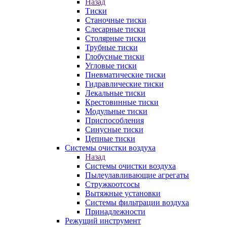
Назад
Тиски
Станочные тиски
Слесарные тиски
Столярные тиски
Трубные тиски
Глобусные тиски
Угловые тиски
Пневматические тиски
Гидравлические тиски
Лекальные тиски
Крестовинные тиски
Модульные тиски
Приспособления
Синусные тиски
Цепные тиски
Системы очистки воздуха
Назад
Системы очистки воздуха
Пылеулавливающие агрегаты
Стружкоотсосы
Вытяжные установки
Системы фильтрации воздуха
Принадлежности
Режущий инструмент