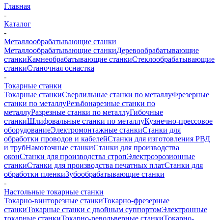
Главная
-
Каталог
-
Металлообрабатывающие станки
Металлообрабатывающие станки
Деревообрабатывающие
станки
Камнеобрабатывающие станки
Стеклообрабатывающие
станки
Станочная оснастка
-
Токарные станки
Токарные станки
Сверлильные станки по металлу
Фрезерные
станки по металлу
Резьбонарезные станки по
металлу
Разрезные станки по металлу
Гибочные
станки
Шлифовальные станки по металлу
Кузнечно-прессовое
оборудование
Электромонтажные станки
Станки для
обработки проводов и кабелей
Станки для изготовления РВД
и труб
Намоточные станки
Станки для производства
окон
Станки для производства строп
Электроэрозионные
станки
Станки для производства печатных плат
Станки для
обработки пленки
Зубообрабатывающие станки
-
Настольные токарные станки
Токарно-винторезные станки
Токарно-фрезерные
станки
Токарные станки с двойным суппортом
Электронные
токарные станки
Токарно-револьверные станки
Токарно-