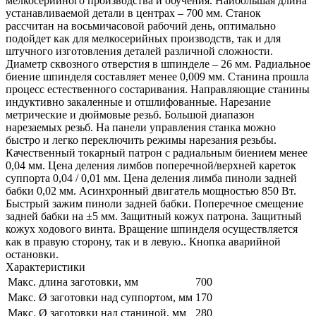
мелкосерийного производства и обучения. Наибольшая длина
устанавливаемой детали в центрах – 700 мм. Станок
рассчитан на восьмичасовой рабочий день, оптимально
подойдет как для мелкосерийных производств, так и для
штучного изготовления деталей различной сложности.
Диаметр сквозного отверстия в шпинделе – 26 мм. Радиальное
биение шпинделя составляет менее 0,009 мм. Станина прошла
процесс естественного состаривания. Направляющие станины
индуктивно закаленные и отшлифованные. Нарезание
метрические и дюймовые резьб. Большой диапазон
нарезаемых резьб. На панели управления станка можно
быстро и легко переключить режимы нарезания резьбы.
Качественный токарный патрон с радиальным биением менее
0,04 мм. Цена деления лимбов поперечной/верхней кареток
суппорта 0,04 / 0,01 мм. Цена деления лимба пиноли задней
бабки 0,02 мм. Асинхронный двигатель мощностью 850 Вт.
Быстрый зажим пиноли задней бабки. Поперечное смещение
задней бабки на ±5 мм. Защитный кожух патрона. Защитный
кожух ходового винта. Вращение шпинделя осуществляется
как в правую сторону, так и в левую.. Кнопка аварийной
остановки.
Характеристики
Макс. длина заготовки, мм
700
Макс. Ø заготовки над суппортом, мм
170
Макс. Ø заготовки над станиной, мм
280