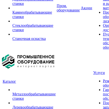
станки
и р
Пром.
Акции
мат
оборудование
Камнеобрабатывающие
Пр
станки
обо
лиз
Стеклообрабатывающие
Орг
станки
дос
Пус
Станочная оснастка
тех
обс
обо
Услуги
Рем
Каталог
обо
Гар
Металлообрабатывающие
пос
станки
обс
Пос
Деревообрабатывающие
зап