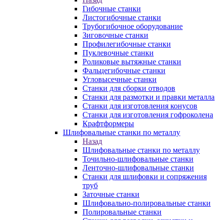
Гибочные станки
Листогибочные станки
Трубогибочное оборудование
Зиговочные станки
Профилегибочные станки
Пуклевочные станки
Роликовые вытяжные станки
Фальцегибочные станки
Угловысечные станки
Станки для сборки отводов
Станки для размотки и правки металла
Станки для изготовления конусов
Станки для изготовления гофроколена
Крафтформеры
Шлифовальные станки по металлу
Назад
Шлифовальные станки по металлу
Точильно-шлифовальные станки
Ленточно-шлифовальные станки
Станки для шлифовки и сопряжения
труб
Заточные станки
Шлифовально-полировальные станки
Полировальные станки