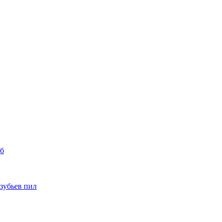
уб
 зубьев пил