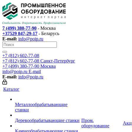
7 (499) 380-77-90
- Москва
+37529 847-29-17
- Беларусь
E-mail:
info@poip.ru
+7 (812) 602-77-08
+7 (812) 602-77-08
Санкт-Петербург
+7 (499) 380-77-90
Москва
info@poip.ru
E-mail
E-mail:
info@poip.ru
Каталог
Металлообрабатывающие
станки
Деревообрабатывающие станки
Пром.
Акц
оборудование
Камнеобрабатывающие станки