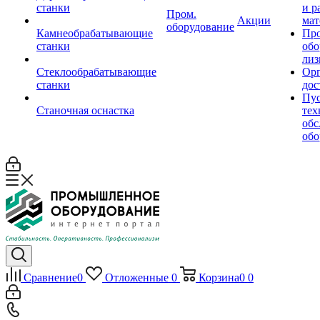
станки
и р
Пром.
Акции
мат
оборудование
Камнеобрабатывающие
Пр
станки
обо
лиз
Стеклообрабатывающие
Орг
станки
дос
Пус
Станочная оснастка
тех
обс
обо
Сравнение
0
Отложенные
0
Корзина
0
0