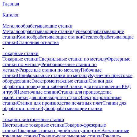
Главная
-
Каталог
-
Металлообрабатывающие станки
Металлообрабатывающие станки
Деревообрабатывающие
станки
Камнеобрабатывающие станки
Стеклообрабатывающие
станки
Станочная оснастка
-
Токарные станки
Токарные станки
Сверлильные станки по металлу
Фрезерные
станки по металлу
Резьбонарезные станки по
металлу
Разрезные станки по металлу
Гибочные
станки
Шлифовальные станки по металлу
Кузнечно-прессовое
оборудование
Электромонтажные станки
Станки для
обработки проводов и кабелей
Станки для изготовления РВД
и труб
Намоточные станки
Станки для производства
окон
Станки для производства строп
Электроэрозионные
станки
Станки для производства печатных плат
Станки для
обработки пленки
Зубообрабатывающие станки
-
Токарно-винторезные станки
Настольные токарные станки
Токарно-фрезерные
станки
Токарные станки с двойным суппортом
Электронные
токарные станки
Токарно-револьверные станки
Токарно-