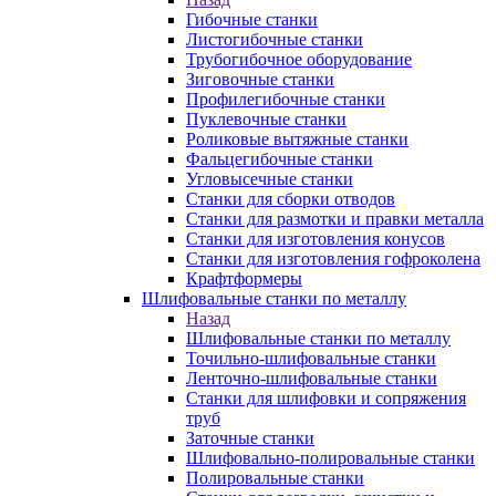
Гибочные станки
Листогибочные станки
Трубогибочное оборудование
Зиговочные станки
Профилегибочные станки
Пуклевочные станки
Роликовые вытяжные станки
Фальцегибочные станки
Угловысечные станки
Станки для сборки отводов
Станки для размотки и правки металла
Станки для изготовления конусов
Станки для изготовления гофроколена
Крафтформеры
Шлифовальные станки по металлу
Назад
Шлифовальные станки по металлу
Точильно-шлифовальные станки
Ленточно-шлифовальные станки
Станки для шлифовки и сопряжения
труб
Заточные станки
Шлифовально-полировальные станки
Полировальные станки