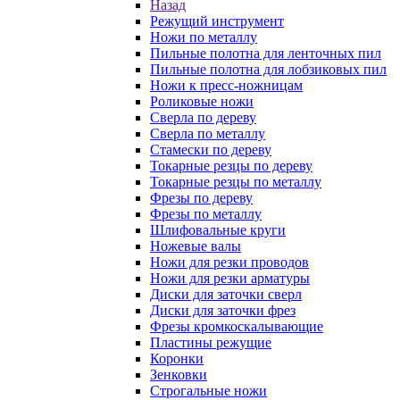
Назад
Режущий инструмент
Ножи по металлу
Пильные полотна для ленточных пил
Пильные полотна для лобзиковых пил
Ножи к пресс-ножницам
Роликовые ножи
Сверла по дереву
Сверла по металлу
Стамески по дереву
Токарные резцы по дереву
Токарные резцы по металлу
Фрезы по дереву
Фрезы по металлу
Шлифовальные круги
Ножевые валы
Ножи для резки проводов
Ножи для резки арматуры
Диски для заточки сверл
Диски для заточки фрез
Фрезы кромкоскалывающие
Пластины режущие
Коронки
Зенковки
Строгальные ножи