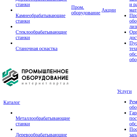
станки
и р
Пром.
Акции
мат
оборудование
Камнеобрабатывающие
Пр
станки
обо
лиз
Стеклообрабатывающие
Орг
станки
дос
Пус
Станочная оснастка
тех
обс
обо
Услуги
Рем
Каталог
обо
Гар
Металлообрабатывающие
пос
станки
обс
Пос
Деревообрабатывающие
зап