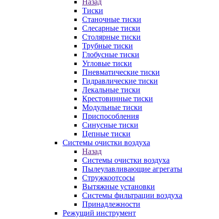
Назад
Тиски
Станочные тиски
Слесарные тиски
Столярные тиски
Трубные тиски
Глобусные тиски
Угловые тиски
Пневматические тиски
Гидравлические тиски
Лекальные тиски
Крестовинные тиски
Модульные тиски
Приспособления
Синусные тиски
Цепные тиски
Системы очистки воздуха
Назад
Системы очистки воздуха
Пылеулавливающие агрегаты
Стружкоотсосы
Вытяжные установки
Системы фильтрации воздуха
Принадлежности
Режущий инструмент