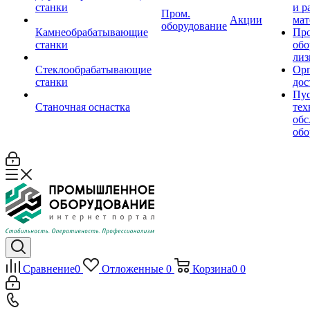
станки
и р
Пром.
Акции
мат
оборудование
Камнеобрабатывающие
Пр
станки
обо
лиз
Стеклообрабатывающие
Орг
станки
дос
Пус
Станочная оснастка
тех
обс
обо
Сравнение
0
Отложенные
0
Корзина
0
0