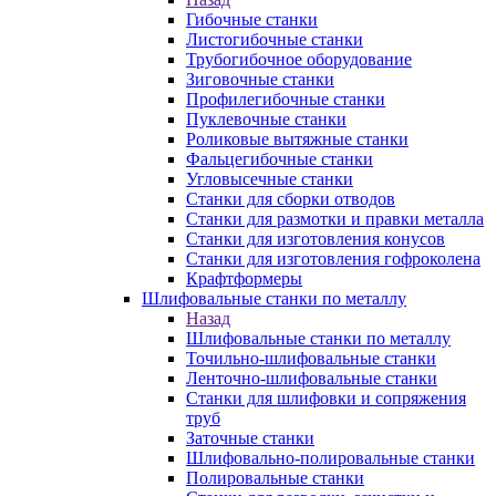
Гибочные станки
Листогибочные станки
Трубогибочное оборудование
Зиговочные станки
Профилегибочные станки
Пуклевочные станки
Роликовые вытяжные станки
Фальцегибочные станки
Угловысечные станки
Станки для сборки отводов
Станки для размотки и правки металла
Станки для изготовления конусов
Станки для изготовления гофроколена
Крафтформеры
Шлифовальные станки по металлу
Назад
Шлифовальные станки по металлу
Точильно-шлифовальные станки
Ленточно-шлифовальные станки
Станки для шлифовки и сопряжения
труб
Заточные станки
Шлифовально-полировальные станки
Полировальные станки