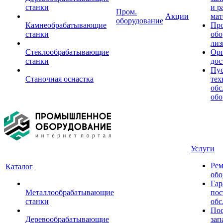
станки
и р
Пром.
Акции
мат
оборудование
Камнеобрабатывающие
Пр
станки
обо
лиз
Стеклообрабатывающие
Орг
станки
дос
Пус
Станочная оснастка
тех
обс
обо
Услуги
Рем
Каталог
обо
Гар
Металлообрабатывающие
пос
станки
обс
Пос
Деревообрабатывающие
зап