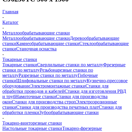
Главная
-
Каталог
-
Металлообрабатывающие станки
Металлообрабатывающие станки
Деревообрабатывающие
станки
Камнеобрабатывающие станки
Стеклообрабатывающие
станки
Станочная оснастка
-
Токарные станки
Токарные станки
Сверлильные станки по металлу
Фрезерные
станки по металлу
Резьбонарезные станки по
металлу
Разрезные станки по металлу
Гибочные
станки
Шлифовальные станки по металлу
Кузнечно-прессовое
оборудование
Электромонтажные станки
Станки для
обработки проводов и кабелей
Станки для изготовления РВД
и труб
Намоточные станки
Станки для производства
окон
Станки для производства строп
Электроэрозионные
станки
Станки для производства печатных плат
Станки для
обработки пленки
Зубообрабатывающие станки
-
Токарно-винторезные станки
Настольные токарные станки
Токарно-фрезерные