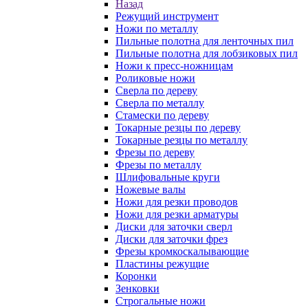
Назад
Режущий инструмент
Ножи по металлу
Пильные полотна для ленточных пил
Пильные полотна для лобзиковых пил
Ножи к пресс-ножницам
Роликовые ножи
Сверла по дереву
Сверла по металлу
Стамески по дереву
Токарные резцы по дереву
Токарные резцы по металлу
Фрезы по дереву
Фрезы по металлу
Шлифовальные круги
Ножевые валы
Ножи для резки проводов
Ножи для резки арматуры
Диски для заточки сверл
Диски для заточки фрез
Фрезы кромкоскалывающие
Пластины режущие
Коронки
Зенковки
Строгальные ножи