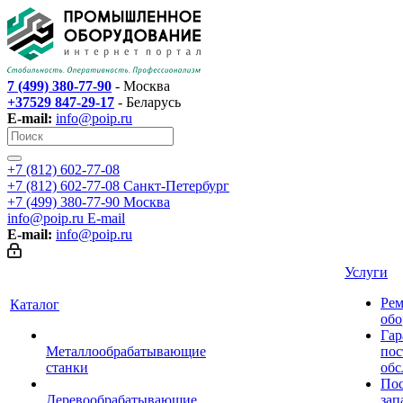
7 (499) 380-77-90
- Москва
+37529 847-29-17
- Беларусь
E-mail:
info@poip.ru
+7 (812) 602-77-08
+7 (812) 602-77-08
Санкт-Петербург
+7 (499) 380-77-90
Москва
info@poip.ru
E-mail
E-mail:
info@poip.ru
Услуги
Рем
Каталог
обо
Гар
Металлообрабатывающие
пос
станки
обс
Пос
Деревообрабатывающие
зап