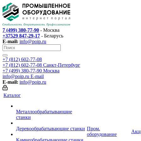
7 (499) 380-77-90
- Москва
+37529 847-29-17
- Беларусь
E-mail:
info@poip.ru
+7 (812) 602-77-08
+7 (812) 602-77-08
Санкт-Петербург
+7 (499) 380-77-90
Москва
info@poip.ru
E-mail
E-mail:
info@poip.ru
Каталог
Металлообрабатывающие
станки
Деревообрабатывающие станки
Пром.
Акц
оборудование
Камнеобрабатывающие станки