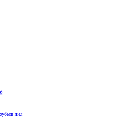
уб
 зубьев пил