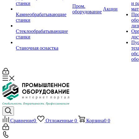
станки
и р
Пром.
Акции
мат
оборудование
Камнеобрабатывающие
Пр
станки
обо
лиз
Стеклообрабатывающие
Орг
станки
дос
Пус
Станочная оснастка
тех
обс
обо
Сравнение
0
Отложенные
0
Корзина
0
0