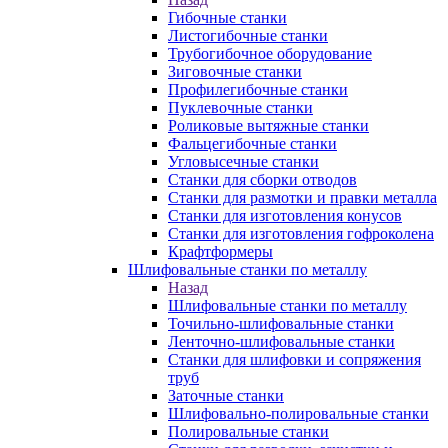
Гибочные станки
Листогибочные станки
Трубогибочное оборудование
Зиговочные станки
Профилегибочные станки
Пуклевочные станки
Роликовые вытяжные станки
Фальцегибочные станки
Угловысечные станки
Станки для сборки отводов
Станки для размотки и правки металла
Станки для изготовления конусов
Станки для изготовления гофроколена
Крафтформеры
Шлифовальные станки по металлу
Назад
Шлифовальные станки по металлу
Точильно-шлифовальные станки
Ленточно-шлифовальные станки
Станки для шлифовки и сопряжения
труб
Заточные станки
Шлифовально-полировальные станки
Полировальные станки