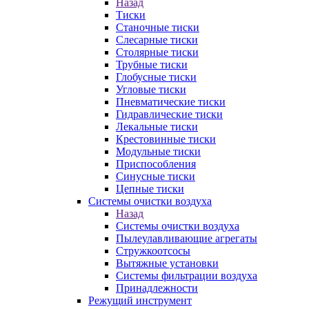
Назад
Тиски
Станочные тиски
Слесарные тиски
Столярные тиски
Трубные тиски
Глобусные тиски
Угловые тиски
Пневматические тиски
Гидравлические тиски
Лекальные тиски
Крестовинные тиски
Модульные тиски
Приспособления
Синусные тиски
Цепные тиски
Системы очистки воздуха
Назад
Системы очистки воздуха
Пылеулавливающие агрегаты
Стружкоотсосы
Вытяжные установки
Системы фильтрации воздуха
Принадлежности
Режущий инструмент