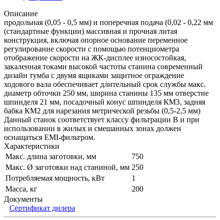
Описание
продольная (0,05 - 0,5 мм) и поперечная подача (0,02 - 0,22 мм
(стандартные функции) массивная и прочная литая
конструкция, включая опорное основание переменное
регулирование скорости с помощью потенциометра
отображение скорости на ЖК-дисплее износостойкая,
закаленная токами высокой частоты станина современный
дизайн тумба с двумя ящиками защитное ограждение
ходового вала обеспечивает длительный срок службы макс.
диаметр обточки 250 мм, ширина станины 135 мм отверстие
шпинделя 21 мм, посадочный конус шпинделя КМ3, задняя
бабка КМ2 для нарезания метрической резьбы (0,5-2,5 мм)
Данный станок соответствует классу фильтрации В и при
использовании в жилых и смешанных зонах должен
оснащаться EMI-фильтром.
Характеристики
Макс. длина заготовки, мм
750
Макс. Ø заготовки над станиной, мм
250
Потребляемая мощность, кВт
1
Масса, кг
200
Документы
Сертификат дилера