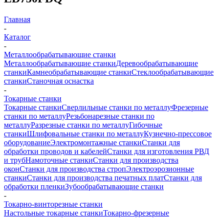
Главная
-
Каталог
-
Металлообрабатывающие станки
Металлообрабатывающие станки
Деревообрабатывающие
станки
Камнеобрабатывающие станки
Стеклообрабатывающие
станки
Станочная оснастка
-
Токарные станки
Токарные станки
Сверлильные станки по металлу
Фрезерные
станки по металлу
Резьбонарезные станки по
металлу
Разрезные станки по металлу
Гибочные
станки
Шлифовальные станки по металлу
Кузнечно-прессовое
оборудование
Электромонтажные станки
Станки для
обработки проводов и кабелей
Станки для изготовления РВД
и труб
Намоточные станки
Станки для производства
окон
Станки для производства строп
Электроэрозионные
станки
Станки для производства печатных плат
Станки для
обработки пленки
Зубообрабатывающие станки
-
Токарно-винторезные станки
Настольные токарные станки
Токарно-фрезерные