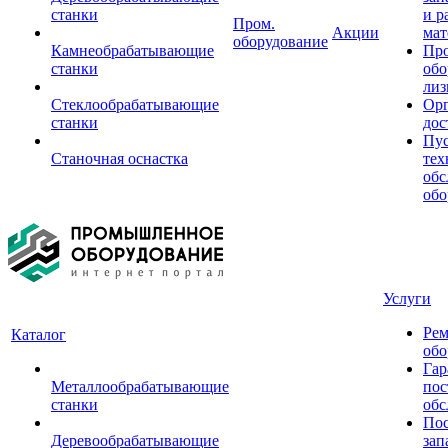
станки
и р
Пром.
Акции
мат
оборудование
Камнеобрабатывающие
Пр
станки
обо
лиз
Стеклообрабатывающие
Орг
станки
дос
Пус
Станочная оснастка
тех
обс
обо
Услуги
Рем
Каталог
обо
Гар
Металлообрабатывающие
пос
станки
обс
Пос
Деревообрабатывающие
зап