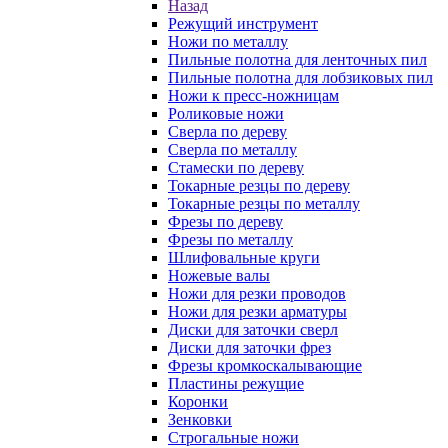
Назад
Режущий инструмент
Ножи по металлу
Пильные полотна для ленточных пил
Пильные полотна для лобзиковых пил
Ножи к пресс-ножницам
Роликовые ножи
Сверла по дереву
Сверла по металлу
Стамески по дереву
Токарные резцы по дереву
Токарные резцы по металлу
Фрезы по дереву
Фрезы по металлу
Шлифовальные круги
Ножевые валы
Ножи для резки проводов
Ножи для резки арматуры
Диски для заточки сверл
Диски для заточки фрез
Фрезы кромкоскалывающие
Пластины режущие
Коронки
Зенковки
Строгальные ножи