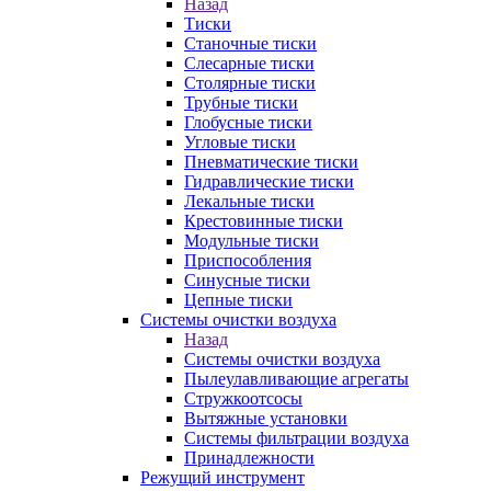
Назад
Тиски
Станочные тиски
Слесарные тиски
Столярные тиски
Трубные тиски
Глобусные тиски
Угловые тиски
Пневматические тиски
Гидравлические тиски
Лекальные тиски
Крестовинные тиски
Модульные тиски
Приспособления
Синусные тиски
Цепные тиски
Системы очистки воздуха
Назад
Системы очистки воздуха
Пылеулавливающие агрегаты
Стружкоотсосы
Вытяжные установки
Системы фильтрации воздуха
Принадлежности
Режущий инструмент