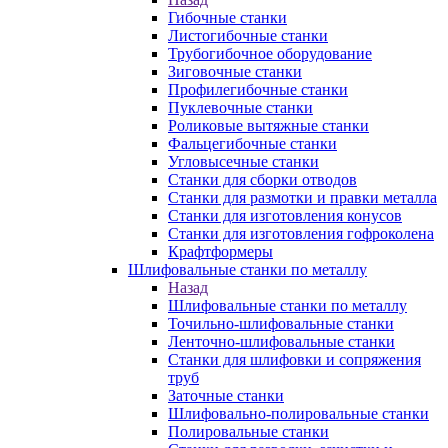
Гибочные станки
Листогибочные станки
Трубогибочное оборудование
Зиговочные станки
Профилегибочные станки
Пуклевочные станки
Роликовые вытяжные станки
Фальцегибочные станки
Угловысечные станки
Станки для сборки отводов
Станки для размотки и правки металла
Станки для изготовления конусов
Станки для изготовления гофроколена
Крафтформеры
Шлифовальные станки по металлу
Назад
Шлифовальные станки по металлу
Точильно-шлифовальные станки
Ленточно-шлифовальные станки
Станки для шлифовки и сопряжения
труб
Заточные станки
Шлифовально-полировальные станки
Полировальные станки