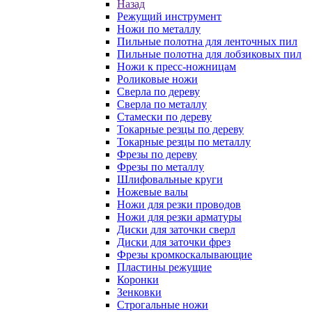
Назад
Режущий инструмент
Ножи по металлу
Пильные полотна для ленточных пил
Пильные полотна для лобзиковых пил
Ножи к пресс-ножницам
Роликовые ножи
Сверла по дереву
Сверла по металлу
Стамески по дереву
Токарные резцы по дереву
Токарные резцы по металлу
Фрезы по дереву
Фрезы по металлу
Шлифовальные круги
Ножевые валы
Ножи для резки проводов
Ножи для резки арматуры
Диски для заточки сверл
Диски для заточки фрез
Фрезы кромкоскалывающие
Пластины режущие
Коронки
Зенковки
Строгальные ножи