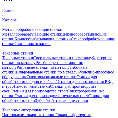
Главная
-
Каталог
-
Металлообрабатывающие станки
Металлообрабатывающие станки
Деревообрабатывающие
станки
Камнеобрабатывающие станки
Стеклообрабатывающие
станки
Станочная оснастка
-
Токарные станки
Токарные станки
Сверлильные станки по металлу
Фрезерные
станки по металлу
Резьбонарезные станки по
металлу
Разрезные станки по металлу
Гибочные
станки
Шлифовальные станки по металлу
Кузнечно-прессовое
оборудование
Электромонтажные станки
Станки для
обработки проводов и кабелей
Станки для изготовления РВД
и труб
Намоточные станки
Станки для производства
окон
Станки для производства строп
Электроэрозионные
станки
Станки для производства печатных плат
Станки для
обработки пленки
Зубообрабатывающие станки
-
Токарно-винторезные станки
Настольные токарные станки
Токарно-фрезерные