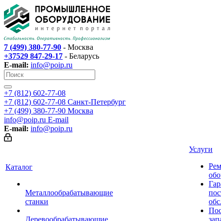
7 (499) 380-77-90
- Москва
+37529 847-29-17
- Беларусь
E-mail:
info@poip.ru
+7 (812) 602-77-08
+7 (812) 602-77-08
Санкт-Петербург
+7 (499) 380-77-90
Москва
info@poip.ru
E-mail
E-mail:
info@poip.ru
Услуги
Рем
Каталог
обо
Гар
Металлообрабатывающие
пос
станки
обс
Пос
Деревообрабатывающие
зап