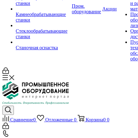
станки
и р
Пром.
Акции
мат
оборудование
Камнеобрабатывающие
Пр
станки
обо
лиз
Стеклообрабатывающие
Орг
станки
дос
Пус
Станочная оснастка
тех
обс
обо
Сравнение
0
Отложенные
0
Корзина
0
0