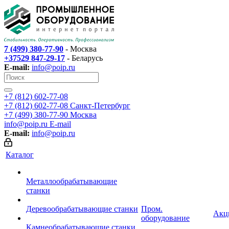
7 (499) 380-77-90
- Москва
+37529 847-29-17
- Беларусь
E-mail:
info@poip.ru
+7 (812) 602-77-08
+7 (812) 602-77-08
Санкт-Петербург
+7 (499) 380-77-90
Москва
info@poip.ru
E-mail
E-mail:
info@poip.ru
Каталог
Металлообрабатывающие
станки
Деревообрабатывающие станки
Пром.
Акц
оборудование
Камнеобрабатывающие станки