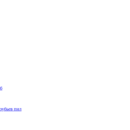
уб
 зубьев пил