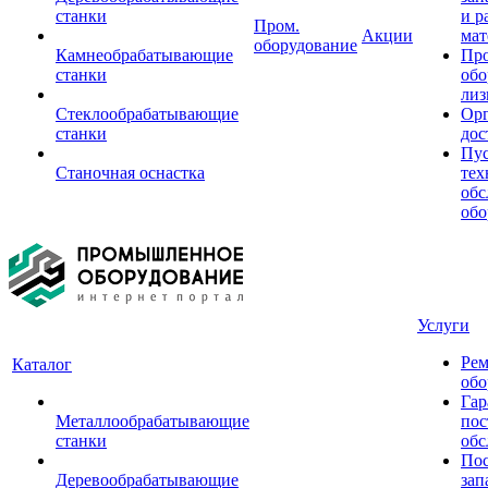
станки
и р
Пром.
Акции
мат
оборудование
Камнеобрабатывающие
Пр
станки
обо
лиз
Стеклообрабатывающие
Орг
станки
дос
Пус
Станочная оснастка
тех
обс
обо
Услуги
Рем
Каталог
обо
Гар
Металлообрабатывающие
пос
станки
обс
Пос
Деревообрабатывающие
зап