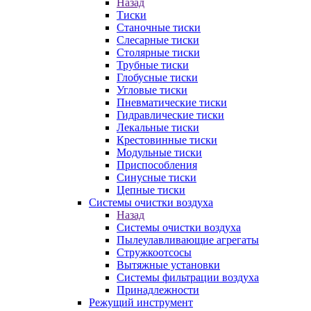
Назад
Тиски
Станочные тиски
Слесарные тиски
Столярные тиски
Трубные тиски
Глобусные тиски
Угловые тиски
Пневматические тиски
Гидравлические тиски
Лекальные тиски
Крестовинные тиски
Модульные тиски
Приспособления
Синусные тиски
Цепные тиски
Системы очистки воздуха
Назад
Системы очистки воздуха
Пылеулавливающие агрегаты
Стружкоотсосы
Вытяжные установки
Системы фильтрации воздуха
Принадлежности
Режущий инструмент