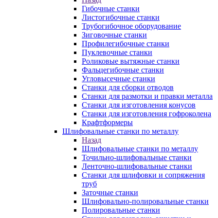
Гибочные станки
Листогибочные станки
Трубогибочное оборудование
Зиговочные станки
Профилегибочные станки
Пуклевочные станки
Роликовые вытяжные станки
Фальцегибочные станки
Угловысечные станки
Станки для сборки отводов
Станки для размотки и правки металла
Станки для изготовления конусов
Станки для изготовления гофроколена
Крафтформеры
Шлифовальные станки по металлу
Назад
Шлифовальные станки по металлу
Точильно-шлифовальные станки
Ленточно-шлифовальные станки
Станки для шлифовки и сопряжения
труб
Заточные станки
Шлифовально-полировальные станки
Полировальные станки