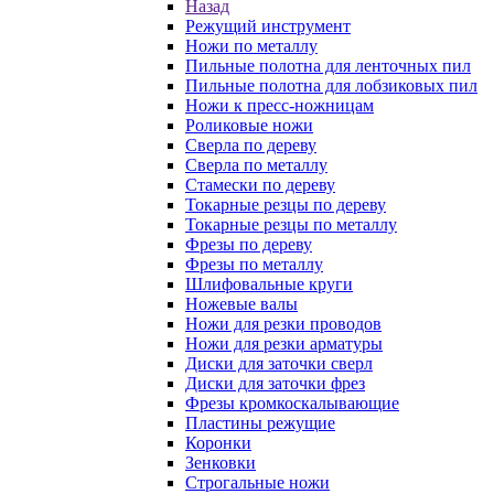
Назад
Режущий инструмент
Ножи по металлу
Пильные полотна для ленточных пил
Пильные полотна для лобзиковых пил
Ножи к пресс-ножницам
Роликовые ножи
Сверла по дереву
Сверла по металлу
Стамески по дереву
Токарные резцы по дереву
Токарные резцы по металлу
Фрезы по дереву
Фрезы по металлу
Шлифовальные круги
Ножевые валы
Ножи для резки проводов
Ножи для резки арматуры
Диски для заточки сверл
Диски для заточки фрез
Фрезы кромкоскалывающие
Пластины режущие
Коронки
Зенковки
Строгальные ножи