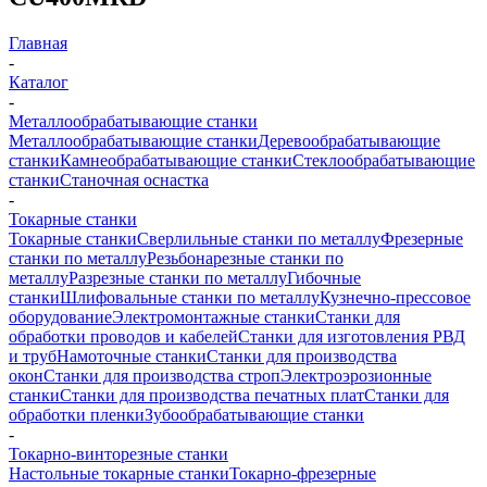
Главная
-
Каталог
-
Металлообрабатывающие станки
Металлообрабатывающие станки
Деревообрабатывающие
станки
Камнеобрабатывающие станки
Стеклообрабатывающие
станки
Станочная оснастка
-
Токарные станки
Токарные станки
Сверлильные станки по металлу
Фрезерные
станки по металлу
Резьбонарезные станки по
металлу
Разрезные станки по металлу
Гибочные
станки
Шлифовальные станки по металлу
Кузнечно-прессовое
оборудование
Электромонтажные станки
Станки для
обработки проводов и кабелей
Станки для изготовления РВД
и труб
Намоточные станки
Станки для производства
окон
Станки для производства строп
Электроэрозионные
станки
Станки для производства печатных плат
Станки для
обработки пленки
Зубообрабатывающие станки
-
Токарно-винторезные станки
Настольные токарные станки
Токарно-фрезерные