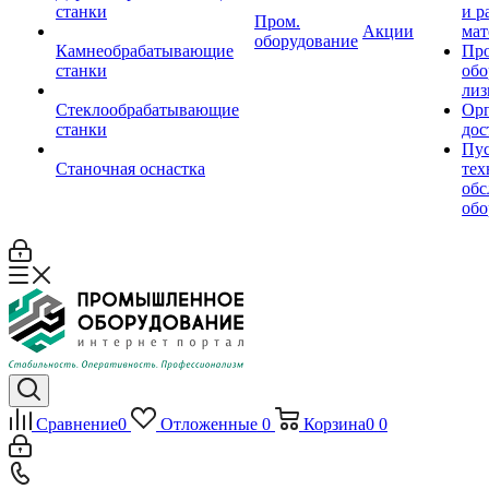
станки
и р
Пром.
Акции
мат
оборудование
Камнеобрабатывающие
Пр
станки
обо
лиз
Стеклообрабатывающие
Орг
станки
дос
Пус
Станочная оснастка
тех
обс
обо
Сравнение
0
Отложенные
0
Корзина
0
0