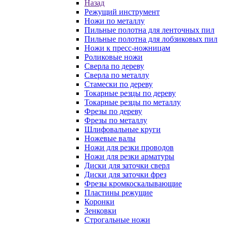
Назад
Режущий инструмент
Ножи по металлу
Пильные полотна для ленточных пил
Пильные полотна для лобзиковых пил
Ножи к пресс-ножницам
Роликовые ножи
Сверла по дереву
Сверла по металлу
Стамески по дереву
Токарные резцы по дереву
Токарные резцы по металлу
Фрезы по дереву
Фрезы по металлу
Шлифовальные круги
Ножевые валы
Ножи для резки проводов
Ножи для резки арматуры
Диски для заточки сверл
Диски для заточки фрез
Фрезы кромкоскалывающие
Пластины режущие
Коронки
Зенковки
Строгальные ножи