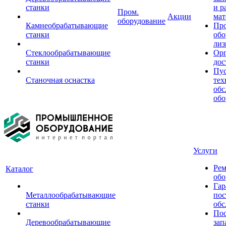
станки
и р
Пром.
Акции
мат
оборудование
Камнеобрабатывающие
Пр
станки
обо
лиз
Стеклообрабатывающие
Орг
станки
дос
Пус
Станочная оснастка
тех
обс
обо
Услуги
Рем
Каталог
обо
Гар
Металлообрабатывающие
пос
станки
обс
Пос
Деревообрабатывающие
зап