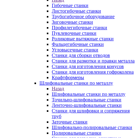
Гибочные станки
Листогибочные станки
Трубогибочное оборудование
Зиговочные станки
Профилегибочные станки
Пуклевочные станки
Роликовые вытяжные станки
Фальцегибочные станки
Угловысечные станки
Станки для сборки отводов
Станки для размотки и правки металла
Станки для изготовления конусов
Станки для изготовления гофроколена
Крафтформеры
Шлифовальные станки по металлу
Назад
Шлифовальные станки по металлу
Точильно-шлифовальные станки
Ленточно-шлифовальные станки
Станки для шлифовки и сопряжения
труб
Заточные станки
Шлифовально-полировальные станки
Полировальные станки