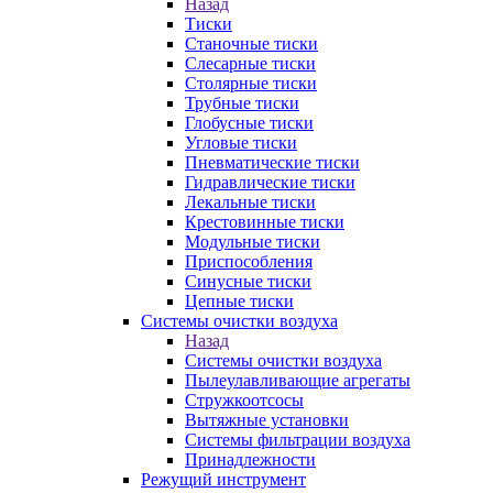
Назад
Тиски
Станочные тиски
Слесарные тиски
Столярные тиски
Трубные тиски
Глобусные тиски
Угловые тиски
Пневматические тиски
Гидравлические тиски
Лекальные тиски
Крестовинные тиски
Модульные тиски
Приспособления
Синусные тиски
Цепные тиски
Системы очистки воздуха
Назад
Системы очистки воздуха
Пылеулавливающие агрегаты
Стружкоотсосы
Вытяжные установки
Системы фильтрации воздуха
Принадлежности
Режущий инструмент