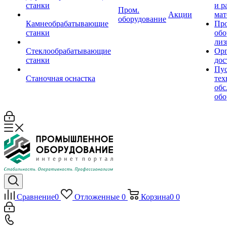
станки
и р
Пром.
Акции
мат
оборудование
Камнеобрабатывающие
Пр
станки
обо
лиз
Стеклообрабатывающие
Орг
станки
дос
Пус
Станочная оснастка
тех
обс
обо
Сравнение
0
Отложенные
0
Корзина
0
0