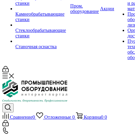
станки
и р
Пром.
Акции
мат
оборудование
Камнеобрабатывающие
Пр
станки
обо
лиз
Стеклообрабатывающие
Орг
станки
дос
Пус
Станочная оснастка
тех
обс
обо
Сравнение
0
Отложенные
0
Корзина
0
0