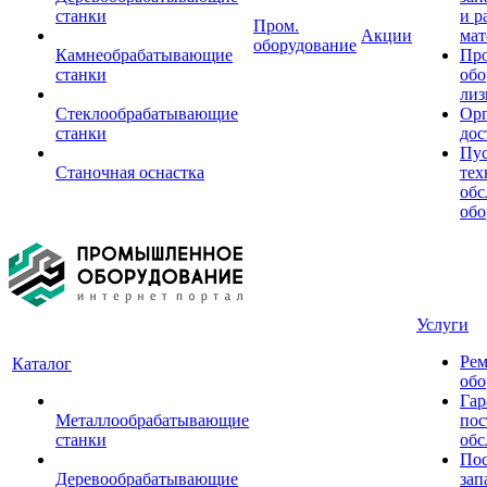
станки
и р
Пром.
Акции
мат
оборудование
Камнеобрабатывающие
Пр
станки
обо
лиз
Стеклообрабатывающие
Орг
станки
дос
Пус
Станочная оснастка
тех
обс
обо
Услуги
Рем
Каталог
обо
Гар
Металлообрабатывающие
пос
станки
обс
Пос
Деревообрабатывающие
зап