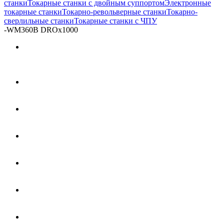
станки
Токарные станки с двойным суппортом
Электронные
токарные станки
Токарно-револьверные станки
Токарно-
сверлильные станки
Токарные станки с ЧПУ
-
WM360B DROх1000