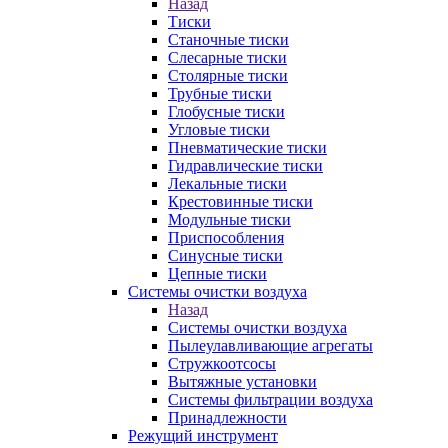
Назад
Тиски
Станочные тиски
Слесарные тиски
Столярные тиски
Трубные тиски
Глобусные тиски
Угловые тиски
Пневматические тиски
Гидравлические тиски
Лекальные тиски
Крестовинные тиски
Модульные тиски
Приспособления
Синусные тиски
Цепные тиски
Системы очистки воздуха
Назад
Системы очистки воздуха
Пылеулавливающие агрегаты
Стружкоотсосы
Вытяжные установки
Системы фильтрации воздуха
Принадлежности
Режущий инструмент