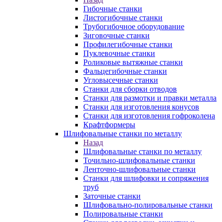
Гибочные станки
Листогибочные станки
Трубогибочное оборудование
Зиговочные станки
Профилегибочные станки
Пуклевочные станки
Роликовые вытяжные станки
Фальцегибочные станки
Угловысечные станки
Станки для сборки отводов
Станки для размотки и правки металла
Станки для изготовления конусов
Станки для изготовления гофроколена
Крафтформеры
Шлифовальные станки по металлу
Назад
Шлифовальные станки по металлу
Точильно-шлифовальные станки
Ленточно-шлифовальные станки
Станки для шлифовки и сопряжения
труб
Заточные станки
Шлифовально-полировальные станки
Полировальные станки