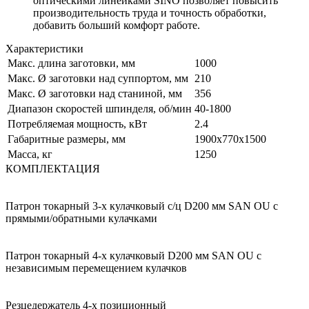
оптическими линейками SINO позволяет повысить
производительность труда и точность обработки,
добавить больший комфорт работе.
Характеристики
Макс. длина заготовки, мм
1000
Макс. Ø заготовки над суппортом, мм
210
Макс. Ø заготовки над станиной, мм
356
Диапазон скоростей шпинделя, об/мин
40-1800
Потребляемая мощность, кВт
2.4
Габаритные размеры, мм
1900x770x1500
Масса, кг
1250
КОМПЛЕКТАЦИЯ
Патрон токарный 3-х кулачковый с/ц D200 мм SAN OU с
прямыми/обратными кулачками
Патрон токарный 4-х кулачковый D200 мм SAN OU с
независимым перемещением кулачков
Резцедержатель 4-х позиционный