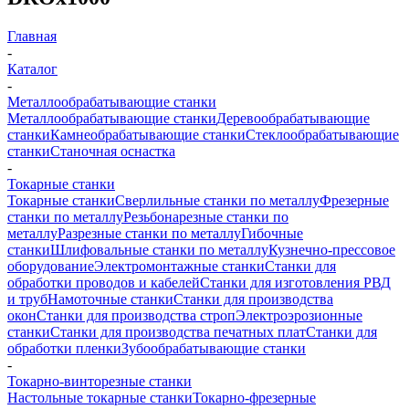
Главная
-
Каталог
-
Металлообрабатывающие станки
Металлообрабатывающие станки
Деревообрабатывающие
станки
Камнеобрабатывающие станки
Стеклообрабатывающие
станки
Станочная оснастка
-
Токарные станки
Токарные станки
Сверлильные станки по металлу
Фрезерные
станки по металлу
Резьбонарезные станки по
металлу
Разрезные станки по металлу
Гибочные
станки
Шлифовальные станки по металлу
Кузнечно-прессовое
оборудование
Электромонтажные станки
Станки для
обработки проводов и кабелей
Станки для изготовления РВД
и труб
Намоточные станки
Станки для производства
окон
Станки для производства строп
Электроэрозионные
станки
Станки для производства печатных плат
Станки для
обработки пленки
Зубообрабатывающие станки
-
Токарно-винторезные станки
Настольные токарные станки
Токарно-фрезерные