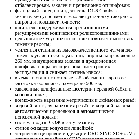
отбалансирован, закален и прецизионно отшлифован;
фланцевый конец шпинделя типа D1-6 Camlock
значительно упрощает и ускоряет установку токарного
патрона и повышает точность;
шпиндель поддерживается прецизионными
регулируемыми коническими роликоподшипниками;
цельнолитое чугунное основание позволяет выполнять
тяжелые работы;
усиленная станина из высококачественного чугуна для
тяжелых условий эксплуатации, ширина направляющих
260 мм, индукционная закалка и прецизионная
шлифовка направляющих повышает срок их
эксплуатации и снижает степень износа;
выемка в станине позволяет обрабатывать короткие
заготовки большого диаметра до 506 мм;
закаленные шлифованные шестерни передней бабки и
коробки подач;
возможность нарезания метрических и дюймовых резьб;
ходовой винт для нарезания резьбы и ходовой вал для
автоматической продольной и автоматической
поперечной подачи;
система подачи СОЖ в зону резания;
станок оснащен конусной линейкой;
устройство цифровой индикации DRO SINO SDS6-2V с