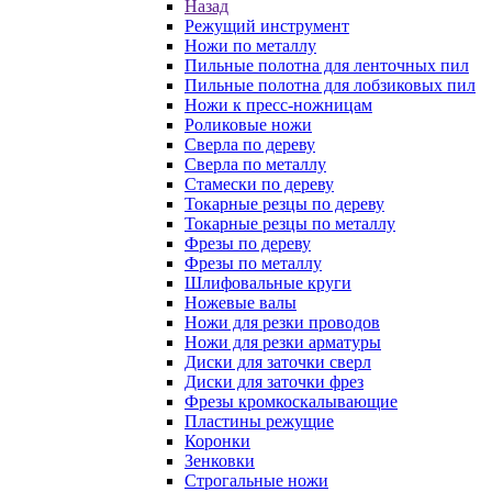
Назад
Режущий инструмент
Ножи по металлу
Пильные полотна для ленточных пил
Пильные полотна для лобзиковых пил
Ножи к пресс-ножницам
Роликовые ножи
Сверла по дереву
Сверла по металлу
Стамески по дереву
Токарные резцы по дереву
Токарные резцы по металлу
Фрезы по дереву
Фрезы по металлу
Шлифовальные круги
Ножевые валы
Ножи для резки проводов
Ножи для резки арматуры
Диски для заточки сверл
Диски для заточки фрез
Фрезы кромкоскалывающие
Пластины режущие
Коронки
Зенковки
Строгальные ножи