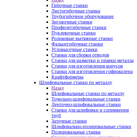
Гибочные станки
Листогибочные станки
Трубогибочное оборудование
Зиговочные станки
Профилегибочные станки
Пуклевочные станки
Роликовые вытяжные станки
Фальцегибочные станки
Угловысечные станки
Станки для сборки отводов
Станки для размотки и правки металла
Станки для изготовления конусов
Станки для изготовления гофроколена
Крафтформеры
Шлифовальные станки по металлу
Назад
Шлифовальные станки по металлу
Точильно-шлифовальные станки
Ленточно-шлифовальные станки
Станки для шлифовки и сопряжения
труб
Заточные станки
Шлифовально-полировальные станки
Полировальные станки