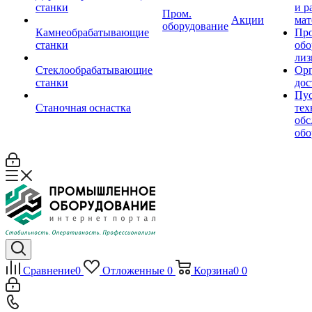
станки
и р
Пром.
Акции
мат
оборудование
Камнеобрабатывающие
Пр
станки
обо
лиз
Стеклообрабатывающие
Орг
станки
дос
Пус
Станочная оснастка
тех
обс
обо
Сравнение
0
Отложенные
0
Корзина
0
0