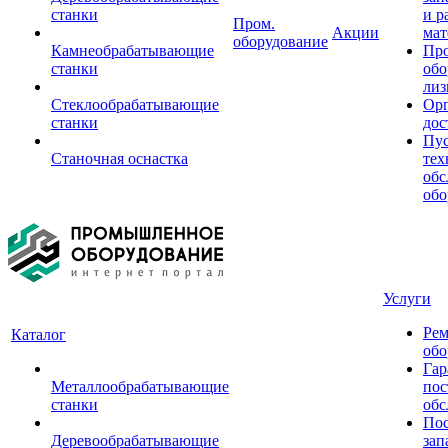
станки
и р
Пром.
Акции
мат
оборудование
Камнеобрабатывающие
Пр
станки
обо
лиз
Стеклообрабатывающие
Орг
станки
дос
Пус
Станочная оснастка
тех
обс
обо
Услуги
Рем
Каталог
обо
Гар
Металлообрабатывающие
пос
станки
обс
Пос
Деревообрабатывающие
зап