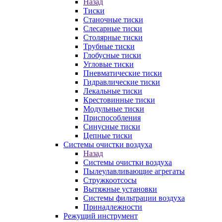
Назад
Тиски
Станочные тиски
Слесарные тиски
Столярные тиски
Трубные тиски
Глобусные тиски
Угловые тиски
Пневматические тиски
Гидравлические тиски
Лекальные тиски
Крестовинные тиски
Модульные тиски
Приспособления
Синусные тиски
Цепные тиски
Системы очистки воздуха
Назад
Системы очистки воздуха
Пылеулавливающие агрегаты
Стружкоотсосы
Вытяжные установки
Системы фильтрации воздуха
Принадлежности
Режущий инструмент