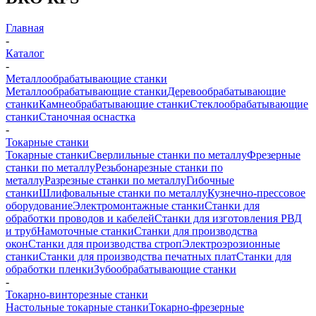
Главная
-
Каталог
-
Металлообрабатывающие станки
Металлообрабатывающие станки
Деревообрабатывающие
станки
Камнеобрабатывающие станки
Стеклообрабатывающие
станки
Станочная оснастка
-
Токарные станки
Токарные станки
Сверлильные станки по металлу
Фрезерные
станки по металлу
Резьбонарезные станки по
металлу
Разрезные станки по металлу
Гибочные
станки
Шлифовальные станки по металлу
Кузнечно-прессовое
оборудование
Электромонтажные станки
Станки для
обработки проводов и кабелей
Станки для изготовления РВД
и труб
Намоточные станки
Станки для производства
окон
Станки для производства строп
Электроэрозионные
станки
Станки для производства печатных плат
Станки для
обработки пленки
Зубообрабатывающие станки
-
Токарно-винторезные станки
Настольные токарные станки
Токарно-фрезерные