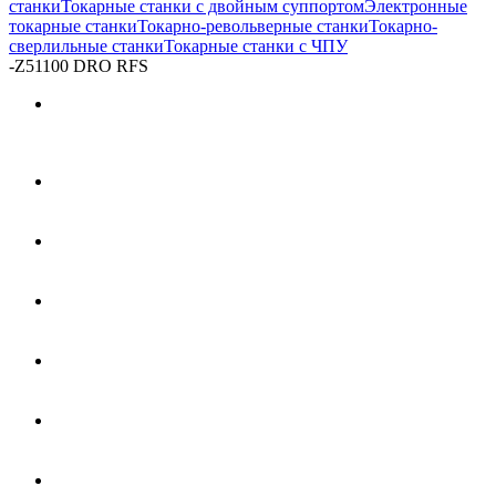
станки
Токарные станки с двойным суппортом
Электронные
токарные станки
Токарно-револьверные станки
Токарно-
сверлильные станки
Токарные станки с ЧПУ
-
Z51100 DRO RFS