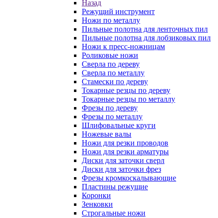
Назад
Режущий инструмент
Ножи по металлу
Пильные полотна для ленточных пил
Пильные полотна для лобзиковых пил
Ножи к пресс-ножницам
Роликовые ножи
Сверла по дереву
Сверла по металлу
Стамески по дереву
Токарные резцы по дереву
Токарные резцы по металлу
Фрезы по дереву
Фрезы по металлу
Шлифовальные круги
Ножевые валы
Ножи для резки проводов
Ножи для резки арматуры
Диски для заточки сверл
Диски для заточки фрез
Фрезы кромкоскалывающие
Пластины режущие
Коронки
Зенковки
Строгальные ножи