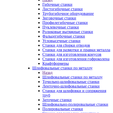
Гибочные станки
Листогибочные станки
Трубогибочное оборудование
Зиговочные станки
Профилегибочные станки
Пуклевочные станки
Роликовые вытяжные станки
Фальцегибочные станки
Угловысечные станки
Станки для сборки отводов
Станки для размотки и правки металла
Станки для изготовления конусов
Станки для изготовления гофроколена
Крафтформеры
Шлифовальные станки по металлу
Назад
Шлифовальные станки по металлу
Точильно-шлифовальные станки
Ленточно-шлифовальные станки
Станки для шлифовки и сопряжения
труб
Заточные станки
Шлифовально-полировальные станки
Полировальные станки