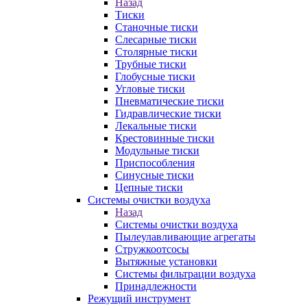
Назад
Тиски
Станочные тиски
Слесарные тиски
Столярные тиски
Трубные тиски
Глобусные тиски
Угловые тиски
Пневматические тиски
Гидравлические тиски
Лекальные тиски
Крестовинные тиски
Модульные тиски
Приспособления
Синусные тиски
Цепные тиски
Системы очистки воздуха
Назад
Системы очистки воздуха
Пылеулавливающие агрегаты
Стружкоотсосы
Вытяжные установки
Системы фильтрации воздуха
Принадлежности
Режущий инструмент