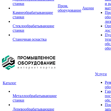
станки
и р
Пром.
Акции
мат
оборудование
Камнеобрабатывающие
Пр
станки
обо
лиз
Стеклообрабатывающие
Орг
станки
дос
Пус
Станочная оснастка
тех
обс
обо
Услуги
Рем
Каталог
обо
Гар
Металлообрабатывающие
пос
станки
обс
Пос
Деревообрабатывающие
зап