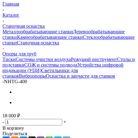
Главная
-
Каталог
-
Станочная оснастка
Металлообрабатывающие станки
Деревообрабатывающие
станки
Камнеобрабатывающие станки
Стеклообрабатывающие
станки
Станочная оснастка
-
Опоры для труб
Тиски
Системы очистки воздуха
Режущий инструмент
Столы и
подставки
СОЖ и системы подвода
Устройства цифровой
индикации (УЦИ)
Светильники для
станков
Виброопоры
Оснастка и запчасти для станков
-
NHTG-400
18 000
₽
-
+
В корзину
Поделиться