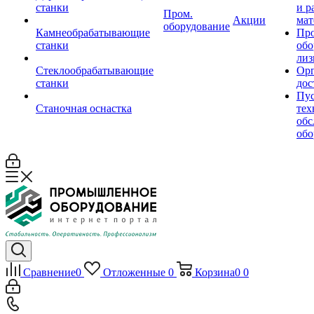
станки
и р
Пром.
Акции
мат
оборудование
Камнеобрабатывающие
Пр
станки
обо
лиз
Стеклообрабатывающие
Орг
станки
дос
Пус
Станочная оснастка
тех
обс
обо
Сравнение
0
Отложенные
0
Корзина
0
0