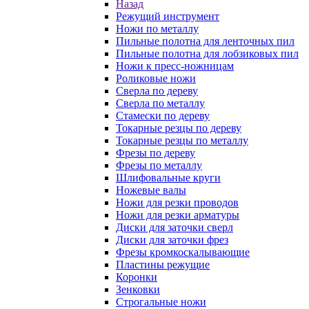
Назад
Режущий инструмент
Ножи по металлу
Пильные полотна для ленточных пил
Пильные полотна для лобзиковых пил
Ножи к пресс-ножницам
Роликовые ножи
Сверла по дереву
Сверла по металлу
Стамески по дереву
Токарные резцы по дереву
Токарные резцы по металлу
Фрезы по дереву
Фрезы по металлу
Шлифовальные круги
Ножевые валы
Ножи для резки проводов
Ножи для резки арматуры
Диски для заточки сверл
Диски для заточки фрез
Фрезы кромкоскалывающие
Пластины режущие
Коронки
Зенковки
Строгальные ножи