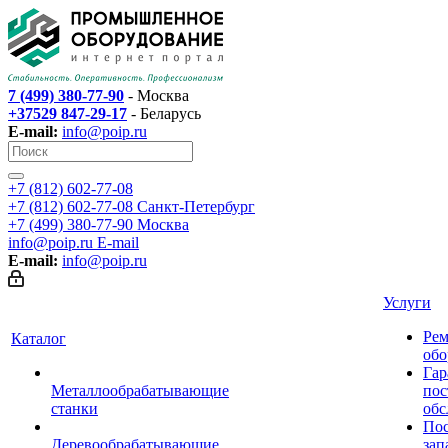
7 (499) 380-77-90
- Москва
+37529 847-29-17
- Беларусь
E-mail:
info@poip.ru
+7 (812) 602-77-08
+7 (812) 602-77-08
Санкт-Петербург
+7 (499) 380-77-90
Москва
info@poip.ru
E-mail
E-mail:
info@poip.ru
Услуги
Рем
Каталог
обо
Гар
Металлообрабатывающие
пос
станки
обс
Пос
Деревообрабатывающие
зап