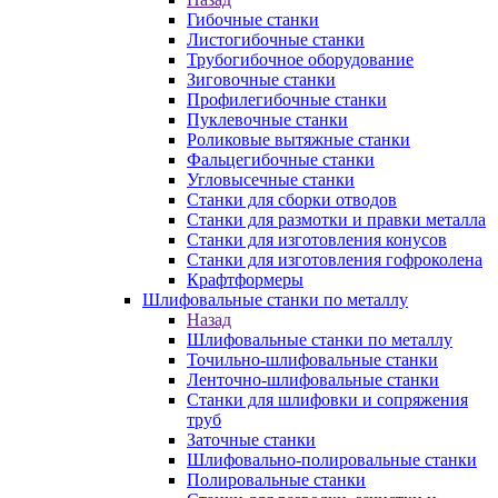
Гибочные станки
Листогибочные станки
Трубогибочное оборудование
Зиговочные станки
Профилегибочные станки
Пуклевочные станки
Роликовые вытяжные станки
Фальцегибочные станки
Угловысечные станки
Станки для сборки отводов
Станки для размотки и правки металла
Станки для изготовления конусов
Станки для изготовления гофроколена
Крафтформеры
Шлифовальные станки по металлу
Назад
Шлифовальные станки по металлу
Точильно-шлифовальные станки
Ленточно-шлифовальные станки
Станки для шлифовки и сопряжения
труб
Заточные станки
Шлифовально-полировальные станки
Полировальные станки