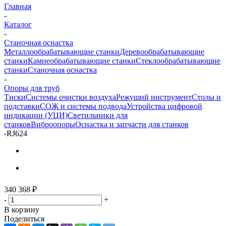
Главная
-
Каталог
-
Станочная оснастка
Металлообрабатывающие станки
Деревообрабатывающие
станки
Камнеобрабатывающие станки
Стеклообрабатывающие
станки
Станочная оснастка
-
Опоры для труб
Тиски
Системы очистки воздуха
Режущий инструмент
Столы и
подставки
СОЖ и системы подвода
Устройства цифровой
индикации (УЦИ)
Светильники для
станков
Виброопоры
Оснастка и запчасти для станков
-
RJ624
340 368
₽
-
+
В корзину
Поделиться