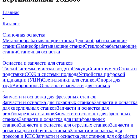
Главная
-
Каталог
-
Станочная оснастка
Металлообрабатывающие станки
Деревообрабатывающие
станки
Камнеобрабатывающие станки
Стеклообрабатывающие
станки
Станочная оснастка
-
Оснастка и запчасти для станков
Тиски
Системы очистки воздуха
Режущий инструмент
Столы и
подставки
СОЖ и системы подвода
Устройства цифровой
индикации (УЦИ)
Светильники для станков
Опоры для
труб
Виброопоры
Оснастка и запчасти для станков
-
Запчасти и оснастка для фрезерных станков
Запчасти и оснастка для токарных станков
Запчасти и оснастка
для сверлильных станков
Запчасти и оснастка для
резьбонарезных станков
Запчасти и оснастка для фрезерных
станков
Запчасти и оснастка для шлифовальных
станков
Запчасти и оснастка для отрезных станков
Запчасти и
оснастка для гибочных станков
Запчасти и оснастка для
прессов и КПО
Запчасти и оснастка для станков для обработки