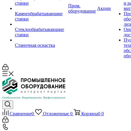
станки
и р
Пром.
Акции
мат
оборудование
Камнеобрабатывающие
Пр
станки
обо
лиз
Стеклообрабатывающие
Орг
станки
дос
Пус
Станочная оснастка
тех
обс
обо
Сравнение
0
Отложенные
0
Корзина
0
0