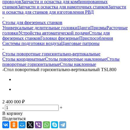
проводов
Запчасти и оснастка для комбинированных
станков
Запчасти и оснастка для намоточных станков
Запчасти
и оснастка для станков для изготовления РВД
-
Столы для фрезерных станков
Универсальные делительные головки
Цанги
Призмы
Расточные
головки
Устройства автоматической подачи
Столы для
фрезерных станков
Головки фрезерные
Приспособления
Системы подготовки воздуха
Цанговые патроны
-
Столы поворотные горизонтально-вертикальные
Столы координатные
Столы поворотные наклонные
Столы
поворотные горизонтальные
Столы наклонные
-
Стол поворотный горизонтально-вертикальный TSL800
2 400 000
₽
-
+
В корзину
Поделиться