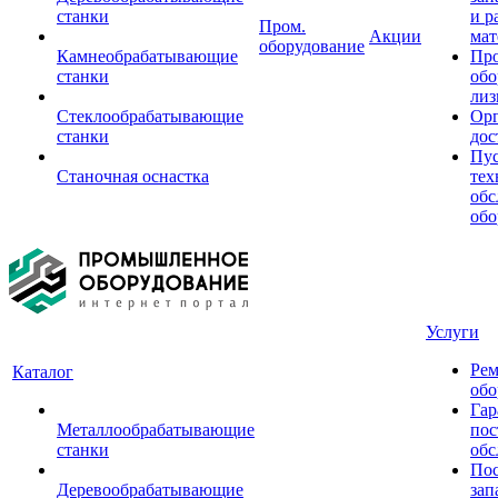
станки
и р
Пром.
Акции
мат
оборудование
Камнеобрабатывающие
Пр
станки
обо
лиз
Стеклообрабатывающие
Орг
станки
дос
Пус
Станочная оснастка
тех
обс
обо
Услуги
Рем
Каталог
обо
Гар
Металлообрабатывающие
пос
станки
обс
Пос
Деревообрабатывающие
зап