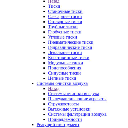
Назад
Тиски
Станочные тиски
Слесарные тиски
Столярные тиски
Трубные тиски
Глобусные тиски
Угловые тиски
Пневматические тиски
Гидравлические тиски
Лекальные тиски
Крестовинные тиски
Модульные тиски
Приспособления
Синусные тиски
Цепные тиски
Системы очистки воздуха
Назад
Системы очистки воздуха
Пылеулавливающие агрегаты
Стружкоотсосы
Вытяжные установки
Системы фильтрации воздуха
Принадлежности
Режущий инструмент