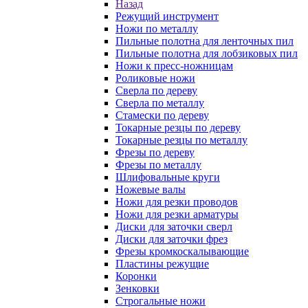
Назад
Режущий инструмент
Ножи по металлу
Пильные полотна для ленточных пил
Пильные полотна для лобзиковых пил
Ножи к пресс-ножницам
Роликовые ножи
Сверла по дереву
Сверла по металлу
Стамески по дереву
Токарные резцы по дереву
Токарные резцы по металлу
Фрезы по дереву
Фрезы по металлу
Шлифовальные круги
Ножевые валы
Ножи для резки проводов
Ножи для резки арматуры
Диски для заточки сверл
Диски для заточки фрез
Фрезы кромкоскалывающие
Пластины режущие
Коронки
Зенковки
Строгальные ножи