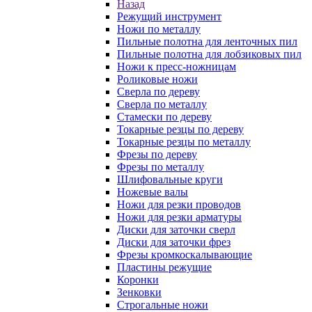
Назад
Режущий инструмент
Ножи по металлу
Пильные полотна для ленточных пил
Пильные полотна для лобзиковых пил
Ножи к пресс-ножницам
Роликовые ножи
Сверла по дереву
Сверла по металлу
Стамески по дереву
Токарные резцы по дереву
Токарные резцы по металлу
Фрезы по дереву
Фрезы по металлу
Шлифовальные круги
Ножевые валы
Ножи для резки проводов
Ножи для резки арматуры
Диски для заточки сверл
Диски для заточки фрез
Фрезы кромкоскалывающие
Пластины режущие
Коронки
Зенковки
Строгальные ножи