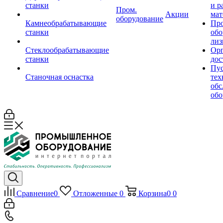
станки
и р
Пром.
Акции
мат
оборудование
Камнеобрабатывающие
Пр
станки
обо
лиз
Стеклообрабатывающие
Орг
станки
дос
Пус
Станочная оснастка
тех
обс
обо
Сравнение
0
Отложенные
0
Корзина
0
0