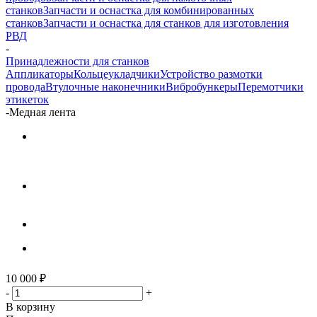
станков
Запчасти и оснастка для комбинированных
станков
Запчасти и оснастка для станков для изготовления
РВД
-
Принадлежности для станков
Аппликаторы
Кольцеукладчики
Устройство размотки
провода
Втулочные наконечники
Вибробункеры
Перемотчики
этикеток
-
Медная лента
10 000
₽
-
+
В корзину