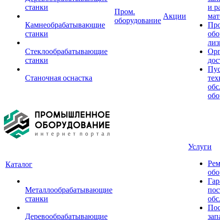
станки
и р
Пром.
Акции
мат
оборудование
Камнеобрабатывающие
Пр
станки
обо
лиз
Стеклообрабатывающие
Орг
станки
дос
Пус
Станочная оснастка
тех
обс
обо
Услуги
Рем
Каталог
обо
Гар
Металлообрабатывающие
пос
станки
обс
Пос
Деревообрабатывающие
зап