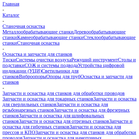
Главная
-
Каталог
-
Станочная оснастка
Металлообрабатывающие станки
Деревообрабатывающие
станки
Камнеобрабатывающие станки
Стеклообрабатывающие
станки
Станочная оснастка
-
Оснастка и запчасти для станков
Тиски
Системы очистки воздуха
Режущий инструмент
Столы и
подставки
СОЖ и системы подвода
Устройства цифровой
индикации (УЦИ)
Светильники для
станков
Виброопоры
Опоры для труб
Оснастка и запчасти для
станков
-
Запчасти и оснастка для станков для обработки проводов
Запчасти и оснастка для токарных станков
Запчасти и оснастка
для сверлильных станков
Запчасти и оснастка для
резьбонарезных станков
Запчасти и оснастка для фрезерных
станков
Запчасти и оснастка для шлифовальных
станков
Запчасти и оснастка для отрезных станков
Запчасти и
оснастка для гибочных станков
Запчасти и оснастка для
прессов и КПО
Запчасти и оснастка для станков для обработки
проводов
Запчасти и оснастка для намоточных