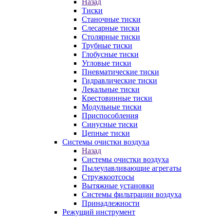
Назад
Тиски
Станочные тиски
Слесарные тиски
Столярные тиски
Трубные тиски
Глобусные тиски
Угловые тиски
Пневматические тиски
Гидравлические тиски
Лекальные тиски
Крестовинные тиски
Модульные тиски
Приспособления
Синусные тиски
Цепные тиски
Системы очистки воздуха
Назад
Системы очистки воздуха
Пылеулавливающие агрегаты
Стружкоотсосы
Вытяжные установки
Системы фильтрации воздуха
Принадлежности
Режущий инструмент