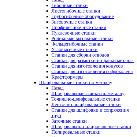
Гибочные станки
Листогибочные станки
Трубогибочное оборудование
Зиговочные станки
Профилегибочные станки
Пуклевочные станки
Роликовые вытяжные станки
Фальцегибочные станки
Угловысечные станки
Станки для сборки отводов
Станки для размотки и правки металла
Станки для изготовления конусов
Станки для изготовления гофроколена
Крафтформеры
Шлифовальные станки по металлу
Назад
Шлифовальные станки по металлу
Точильно-шлифовальные станки
Ленточно-шлифовальные станки
Станки для шлифовки и сопряжения
труб
Заточные станки
Шлифовально-полировальные станки
Полировальные станки