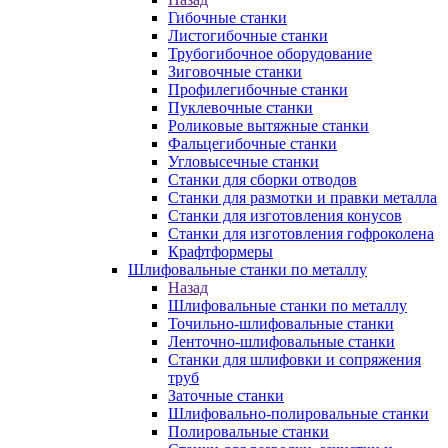
Гибочные станки
Листогибочные станки
Трубогибочное оборудование
Зиговочные станки
Профилегибочные станки
Пуклевочные станки
Роликовые вытяжные станки
Фальцегибочные станки
Угловысечные станки
Станки для сборки отводов
Станки для размотки и правки металла
Станки для изготовления конусов
Станки для изготовления гофроколена
Крафтформеры
Шлифовальные станки по металлу
Назад
Шлифовальные станки по металлу
Точильно-шлифовальные станки
Ленточно-шлифовальные станки
Станки для шлифовки и сопряжения
труб
Заточные станки
Шлифовально-полировальные станки
Полировальные станки