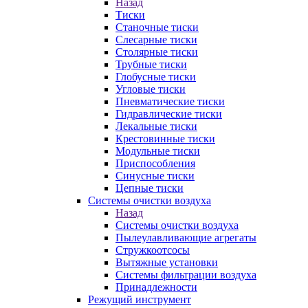
Назад
Тиски
Станочные тиски
Слесарные тиски
Столярные тиски
Трубные тиски
Глобусные тиски
Угловые тиски
Пневматические тиски
Гидравлические тиски
Лекальные тиски
Крестовинные тиски
Модульные тиски
Приспособления
Синусные тиски
Цепные тиски
Системы очистки воздуха
Назад
Системы очистки воздуха
Пылеулавливающие агрегаты
Стружкоотсосы
Вытяжные установки
Системы фильтрации воздуха
Принадлежности
Режущий инструмент