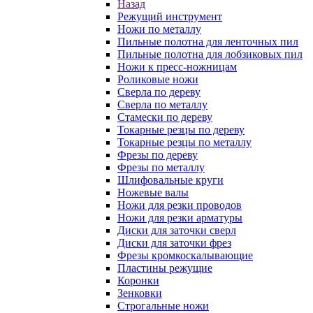
Назад
Режущий инструмент
Ножи по металлу
Пильные полотна для ленточных пил
Пильные полотна для лобзиковых пил
Ножи к пресс-ножницам
Роликовые ножи
Сверла по дереву
Сверла по металлу
Стамески по дереву
Токарные резцы по дереву
Токарные резцы по металлу
Фрезы по дереву
Фрезы по металлу
Шлифовальные круги
Ножевые валы
Ножи для резки проводов
Ножи для резки арматуры
Диски для заточки сверл
Диски для заточки фрез
Фрезы кромкоскалывающие
Пластины режущие
Коронки
Зенковки
Строгальные ножи