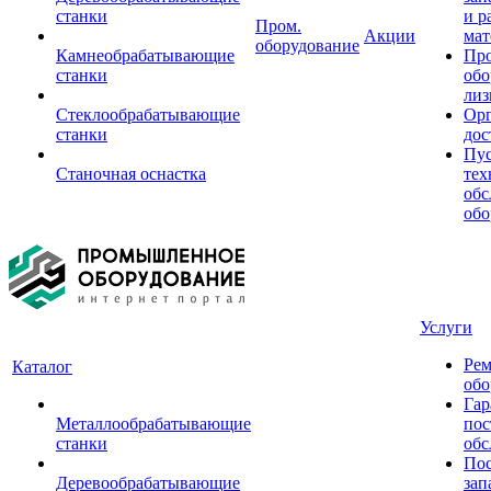
станки
и р
Пром.
Акции
мат
оборудование
Камнеобрабатывающие
Пр
станки
обо
лиз
Стеклообрабатывающие
Орг
станки
дос
Пус
Станочная оснастка
тех
обс
обо
Услуги
Рем
Каталог
обо
Гар
Металлообрабатывающие
пос
станки
обс
Пос
Деревообрабатывающие
зап