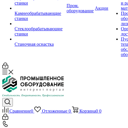
станки
и р
Пром.
Акции
мат
оборудование
Камнеобрабатывающие
Пр
станки
обо
лиз
Стеклообрабатывающие
Орг
станки
дос
Пус
Станочная оснастка
тех
обс
обо
Сравнение
0
Отложенные
0
Корзина
0
0