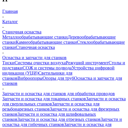
Главная
-
Каталог
-
Станочная оснастка
Металлообрабатывающие станки
Деревообрабатывающие
станки
Камнеобрабатывающие станки
Стеклообрабатывающие
станки
Станочная оснастка
-
Оснастка и запчасти для станков
Тиски
Системы очистки воздуха
Режущий инструмент
Столы и
подставки
СОЖ и системы подвода
Устройства цифровой
индикации (УЦИ)
Светильники для
станков
Виброопоры
Опоры для труб
Оснастка и запчасти для
станков
-
Запчасти и оснастка для станков для обработки проводов
Запчасти и оснастка для токарных станков
Запчасти и оснастка
для сверлильных станков
Запчасти и оснастка для
резьбонарезных станков
Запчасти и оснастка для фрезерных
станков
Запчасти и оснастка для шлифовальных
станков
Запчасти и оснастка для отрезных станков
Запчасти и
оснастка для гибочных станков
Запчасти и оснастка для