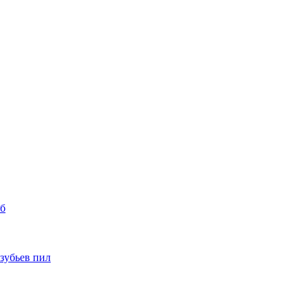
уб
 зубьев пил