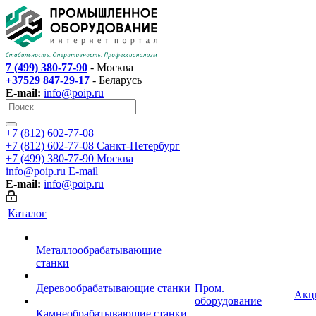
7 (499) 380-77-90
- Москва
+37529 847-29-17
- Беларусь
E-mail:
info@poip.ru
+7 (812) 602-77-08
+7 (812) 602-77-08
Санкт-Петербург
+7 (499) 380-77-90
Москва
info@poip.ru
E-mail
E-mail:
info@poip.ru
Каталог
Металлообрабатывающие
станки
Деревообрабатывающие станки
Пром.
Акц
оборудование
Камнеобрабатывающие станки