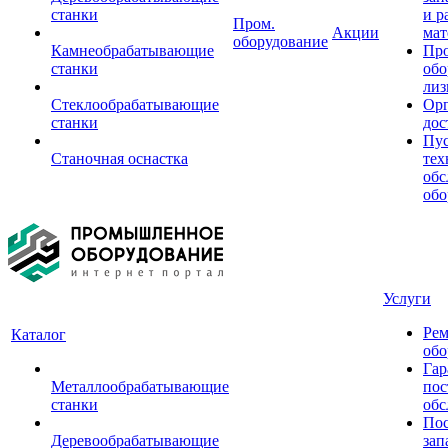
станки
и р
Пром.
Акции
мат
оборудование
Камнеобрабатывающие
Пр
станки
обо
лиз
Стеклообрабатывающие
Орг
станки
дос
Пус
Станочная оснастка
тех
обс
обо
Услуги
Рем
Каталог
обо
Гар
Металлообрабатывающие
пос
станки
обс
Пос
Деревообрабатывающие
зап