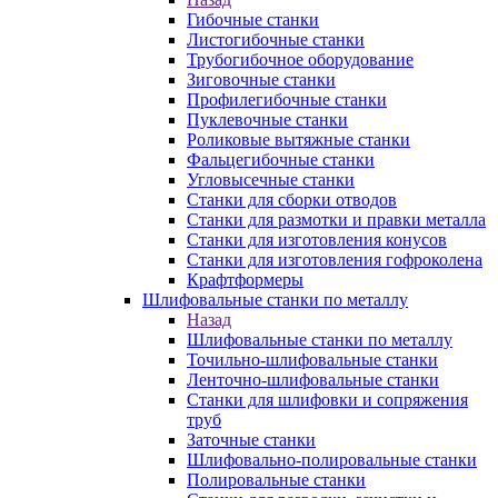
Гибочные станки
Листогибочные станки
Трубогибочное оборудование
Зиговочные станки
Профилегибочные станки
Пуклевочные станки
Роликовые вытяжные станки
Фальцегибочные станки
Угловысечные станки
Станки для сборки отводов
Станки для размотки и правки металла
Станки для изготовления конусов
Станки для изготовления гофроколена
Крафтформеры
Шлифовальные станки по металлу
Назад
Шлифовальные станки по металлу
Точильно-шлифовальные станки
Ленточно-шлифовальные станки
Станки для шлифовки и сопряжения
труб
Заточные станки
Шлифовально-полировальные станки
Полировальные станки