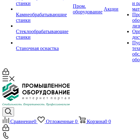
станки
и р
Пром.
Акции
мат
оборудование
Камнеобрабатывающие
Пр
станки
обо
лиз
Стеклообрабатывающие
Орг
станки
дос
Пус
Станочная оснастка
тех
обс
обо
Сравнение
0
Отложенные
0
Корзина
0
0