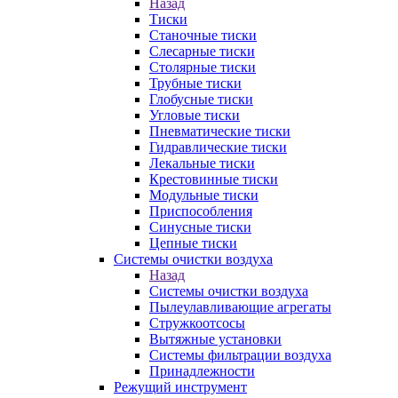
Назад
Тиски
Станочные тиски
Слесарные тиски
Столярные тиски
Трубные тиски
Глобусные тиски
Угловые тиски
Пневматические тиски
Гидравлические тиски
Лекальные тиски
Крестовинные тиски
Модульные тиски
Приспособления
Синусные тиски
Цепные тиски
Системы очистки воздуха
Назад
Системы очистки воздуха
Пылеулавливающие агрегаты
Стружкоотсосы
Вытяжные установки
Системы фильтрации воздуха
Принадлежности
Режущий инструмент