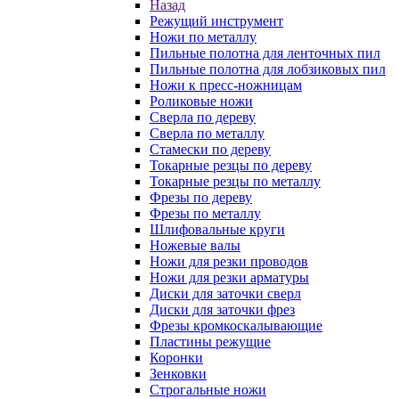
Назад
Режущий инструмент
Ножи по металлу
Пильные полотна для ленточных пил
Пильные полотна для лобзиковых пил
Ножи к пресс-ножницам
Роликовые ножи
Сверла по дереву
Сверла по металлу
Стамески по дереву
Токарные резцы по дереву
Токарные резцы по металлу
Фрезы по дереву
Фрезы по металлу
Шлифовальные круги
Ножевые валы
Ножи для резки проводов
Ножи для резки арматуры
Диски для заточки сверл
Диски для заточки фрез
Фрезы кромкоскалывающие
Пластины режущие
Коронки
Зенковки
Строгальные ножи