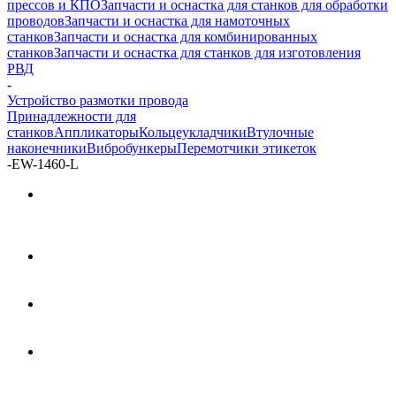
прессов и КПО
Запчасти и оснастка для станков для обработки
проводов
Запчасти и оснастка для намоточных
станков
Запчасти и оснастка для комбинированных
станков
Запчасти и оснастка для станков для изготовления
РВД
-
Устройство размотки провода
Принадлежности для
станков
Аппликаторы
Кольцеукладчики
Втулочные
наконечники
Вибробункеры
Перемотчики этикеток
-
EW-1460-L