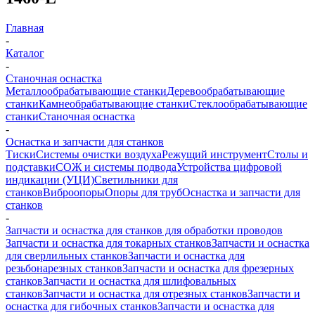
Главная
-
Каталог
-
Станочная оснастка
Металлообрабатывающие станки
Деревообрабатывающие
станки
Камнеобрабатывающие станки
Стеклообрабатывающие
станки
Станочная оснастка
-
Оснастка и запчасти для станков
Тиски
Системы очистки воздуха
Режущий инструмент
Столы и
подставки
СОЖ и системы подвода
Устройства цифровой
индикации (УЦИ)
Светильники для
станков
Виброопоры
Опоры для труб
Оснастка и запчасти для
станков
-
Запчасти и оснастка для станков для обработки проводов
Запчасти и оснастка для токарных станков
Запчасти и оснастка
для сверлильных станков
Запчасти и оснастка для
резьбонарезных станков
Запчасти и оснастка для фрезерных
станков
Запчасти и оснастка для шлифовальных
станков
Запчасти и оснастка для отрезных станков
Запчасти и
оснастка для гибочных станков
Запчасти и оснастка для