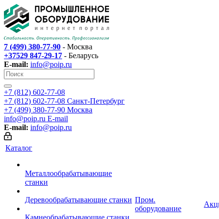
7 (499) 380-77-90
- Москва
+37529 847-29-17
- Беларусь
E-mail:
info@poip.ru
+7 (812) 602-77-08
+7 (812) 602-77-08
Санкт-Петербург
+7 (499) 380-77-90
Москва
info@poip.ru
E-mail
E-mail:
info@poip.ru
Каталог
Металлообрабатывающие
станки
Деревообрабатывающие станки
Пром.
Акц
оборудование
Камнеобрабатывающие станки