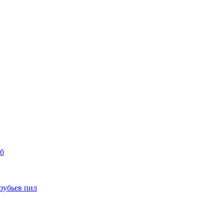
уб
 зубьев пил