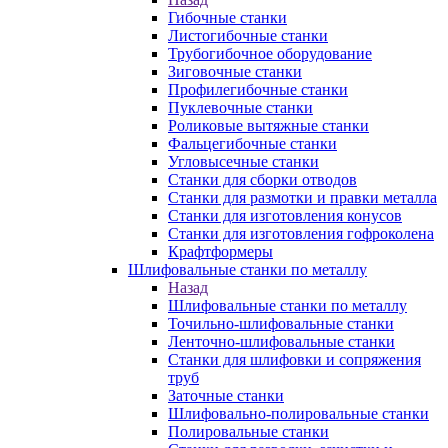
Гибочные станки
Листогибочные станки
Трубогибочное оборудование
Зиговочные станки
Профилегибочные станки
Пуклевочные станки
Роликовые вытяжные станки
Фальцегибочные станки
Угловысечные станки
Станки для сборки отводов
Станки для размотки и правки металла
Станки для изготовления конусов
Станки для изготовления гофроколена
Крафтформеры
Шлифовальные станки по металлу
Назад
Шлифовальные станки по металлу
Точильно-шлифовальные станки
Ленточно-шлифовальные станки
Станки для шлифовки и сопряжения
труб
Заточные станки
Шлифовально-полировальные станки
Полировальные станки