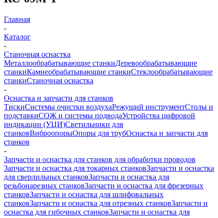
Главная
-
Каталог
-
Станочная оснастка
Металлообрабатывающие станки
Деревообрабатывающие
станки
Камнеобрабатывающие станки
Стеклообрабатывающие
станки
Станочная оснастка
-
Оснастка и запчасти для станков
Тиски
Системы очистки воздуха
Режущий инструмент
Столы и
подставки
СОЖ и системы подвода
Устройства цифровой
индикации (УЦИ)
Светильники для
станков
Виброопоры
Опоры для труб
Оснастка и запчасти для
станков
-
Запчасти и оснастка для станков для обработки проводов
Запчасти и оснастка для токарных станков
Запчасти и оснастка
для сверлильных станков
Запчасти и оснастка для
резьбонарезных станков
Запчасти и оснастка для фрезерных
станков
Запчасти и оснастка для шлифовальных
станков
Запчасти и оснастка для отрезных станков
Запчасти и
оснастка для гибочных станков
Запчасти и оснастка для