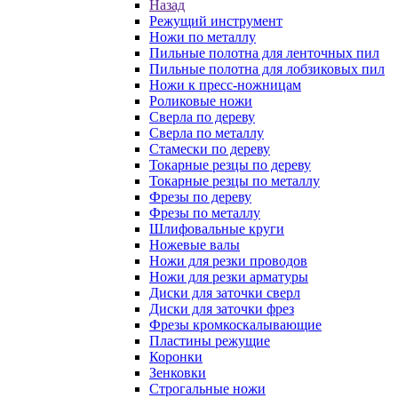
Назад
Режущий инструмент
Ножи по металлу
Пильные полотна для ленточных пил
Пильные полотна для лобзиковых пил
Ножи к пресс-ножницам
Роликовые ножи
Сверла по дереву
Сверла по металлу
Стамески по дереву
Токарные резцы по дереву
Токарные резцы по металлу
Фрезы по дереву
Фрезы по металлу
Шлифовальные круги
Ножевые валы
Ножи для резки проводов
Ножи для резки арматуры
Диски для заточки сверл
Диски для заточки фрез
Фрезы кромкоскалывающие
Пластины режущие
Коронки
Зенковки
Строгальные ножи