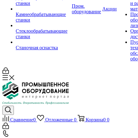
станки
и р
Пром.
Акции
мат
оборудование
Камнеобрабатывающие
Пр
станки
обо
лиз
Стеклообрабатывающие
Орг
станки
дос
Пус
Станочная оснастка
тех
обс
обо
Сравнение
0
Отложенные
0
Корзина
0
0