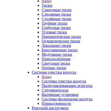
Назад
Тиски
Станочные тиски
Слесарные тиски
Столярные тиски
Трубные тиски
Глобусные тиски
Угловые тиски
Пневматические тиски
Гидравлические тиски
Лекальные тиски
Крестовинные тиски
Модульные тиски
Приспособления
Синусные тиски
Цепные тиски
Системы очистки воздуха
Назад
Системы очистки воздуха
Пылеулавливающие агрегаты
Стружкоотсосы
Вытяжные установки
Системы фильтрации воздуха
Принадлежности
Режущий инструмент