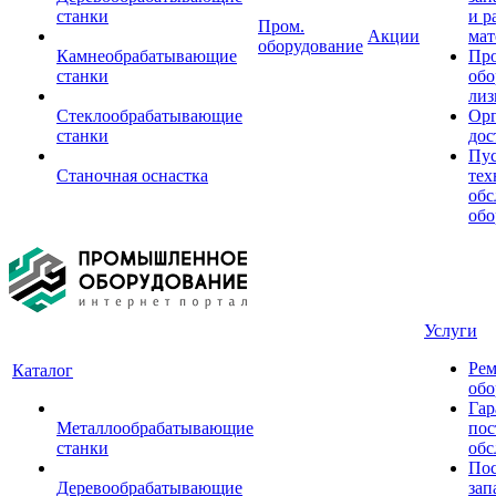
станки
и р
Пром.
Акции
мат
оборудование
Камнеобрабатывающие
Пр
станки
обо
лиз
Стеклообрабатывающие
Орг
станки
дос
Пус
Станочная оснастка
тех
обс
обо
Услуги
Рем
Каталог
обо
Гар
Металлообрабатывающие
пос
станки
обс
Пос
Деревообрабатывающие
зап