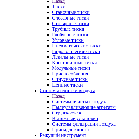
Назад
Тиски
Станочные тиски
Слесарные тиски
Столярные тиски
Трубные тиски
Глобусные тиски
Угловые тиски
Пневматические тиски
Гидравлические тиски
Лекальные тиски
Крестовинные тиски
Модульные тиски
Приспособления
Синусные тиски
Цепные тиски
Системы очистки воздуха
Назад
Системы очистки воздуха
Пылеулавливающие агрегаты
Стружкоотсосы
Вытяжные установки
Системы фильтрации воздуха
Принадлежности
Режущий инструмент