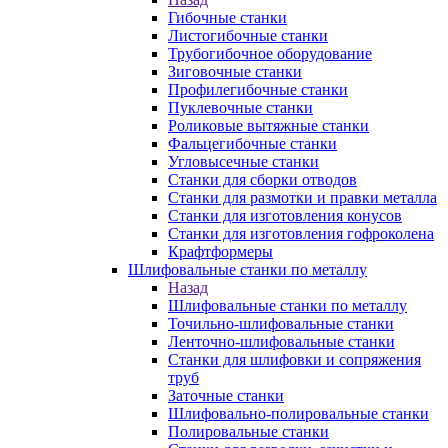
Гибочные станки
Листогибочные станки
Трубогибочное оборудование
Зиговочные станки
Профилегибочные станки
Пуклевочные станки
Роликовые вытяжные станки
Фальцегибочные станки
Угловысечные станки
Станки для сборки отводов
Станки для размотки и правки металла
Станки для изготовления конусов
Станки для изготовления гофроколена
Крафтформеры
Шлифовальные станки по металлу
Назад
Шлифовальные станки по металлу
Точильно-шлифовальные станки
Ленточно-шлифовальные станки
Станки для шлифовки и сопряжения
труб
Заточные станки
Шлифовально-полировальные станки
Полировальные станки