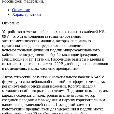
Российской Федерации.
Описание
Характеристики
Описание
Устройство отмотки небольших коаксиальных кабелей KS-
09V – это стационарная автоматизированная
электромеханическая машина, которая специально
предназначена для непрерывного выполнения
вспомогательной функции подачи микрокоаксиального
кабеля в непосредственно обрабатывающие (режущие,
зачищающие и т.п.) станки. Небольшие размеры изделия и
питание от центральной сети 220В удобны для использования
в помещениях малых частных предприятий.
Автоматический размотчик коаксиального кабеля KS-09V
формируется на небольшой плоской платформе с четырьмя
регулируемыми опорными ножками. Корпус изделия
металлический, покрыт красителем. Под защитным кожухом
каркаса содержится электродвигательная зона, мотор
соединён передачей с выходящим наружу горизонтальным
валом из нержавеющей стали. Последний элемент
конструкции предназначен для удержания и подачи мотка
кабеля массой до 20 кг. Система натяжения обеспечивает