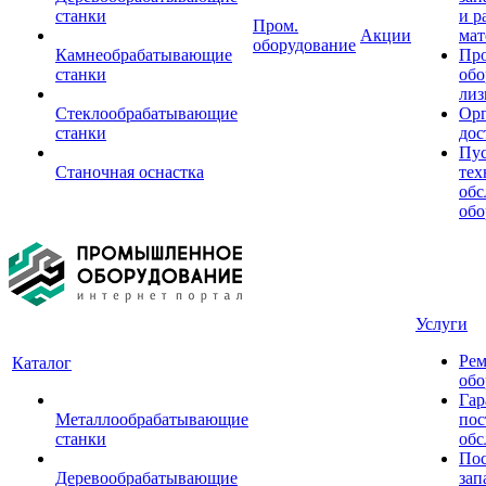
станки
и р
Пром.
Акции
мат
оборудование
Камнеобрабатывающие
Пр
станки
обо
лиз
Стеклообрабатывающие
Орг
станки
дос
Пус
Станочная оснастка
тех
обс
обо
Услуги
Рем
Каталог
обо
Гар
Металлообрабатывающие
пос
станки
обс
Пос
Деревообрабатывающие
зап