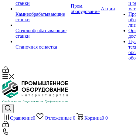
станки
и р
Пром.
Акции
мат
оборудование
Камнеобрабатывающие
Пр
станки
обо
лиз
Стеклообрабатывающие
Орг
станки
дос
Пус
Станочная оснастка
тех
обс
обо
Сравнение
0
Отложенные
0
Корзина
0
0