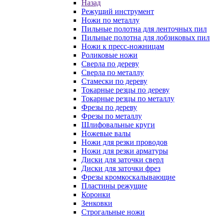
Назад
Режущий инструмент
Ножи по металлу
Пильные полотна для ленточных пил
Пильные полотна для лобзиковых пил
Ножи к пресс-ножницам
Роликовые ножи
Сверла по дереву
Сверла по металлу
Стамески по дереву
Токарные резцы по дереву
Токарные резцы по металлу
Фрезы по дереву
Фрезы по металлу
Шлифовальные круги
Ножевые валы
Ножи для резки проводов
Ножи для резки арматуры
Диски для заточки сверл
Диски для заточки фрез
Фрезы кромкоскалывающие
Пластины режущие
Коронки
Зенковки
Строгальные ножи