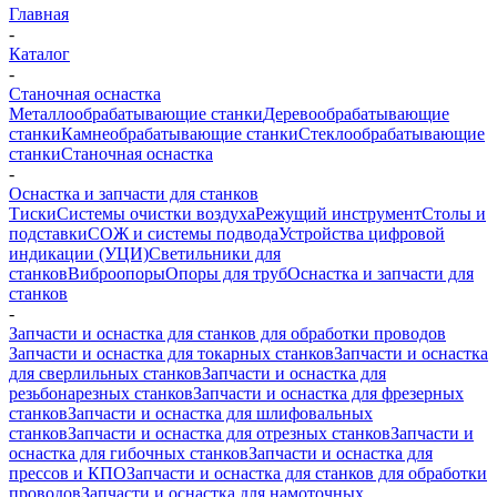
Главная
-
Каталог
-
Станочная оснастка
Металлообрабатывающие станки
Деревообрабатывающие
станки
Камнеобрабатывающие станки
Стеклообрабатывающие
станки
Станочная оснастка
-
Оснастка и запчасти для станков
Тиски
Системы очистки воздуха
Режущий инструмент
Столы и
подставки
СОЖ и системы подвода
Устройства цифровой
индикации (УЦИ)
Светильники для
станков
Виброопоры
Опоры для труб
Оснастка и запчасти для
станков
-
Запчасти и оснастка для станков для обработки проводов
Запчасти и оснастка для токарных станков
Запчасти и оснастка
для сверлильных станков
Запчасти и оснастка для
резьбонарезных станков
Запчасти и оснастка для фрезерных
станков
Запчасти и оснастка для шлифовальных
станков
Запчасти и оснастка для отрезных станков
Запчасти и
оснастка для гибочных станков
Запчасти и оснастка для
прессов и КПО
Запчасти и оснастка для станков для обработки
проводов
Запчасти и оснастка для намоточных