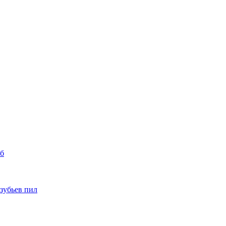
уб
 зубьев пил