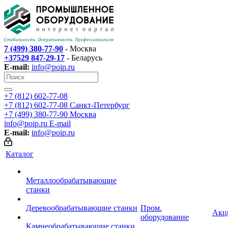
7 (499) 380-77-90
- Москва
+37529 847-29-17
- Беларусь
E-mail:
info@poip.ru
+7 (812) 602-77-08
+7 (812) 602-77-08
Санкт-Петербург
+7 (499) 380-77-90
Москва
info@poip.ru
E-mail
E-mail:
info@poip.ru
Каталог
Металлообрабатывающие
станки
Деревообрабатывающие станки
Пром.
Акц
оборудование
Камнеобрабатывающие станки