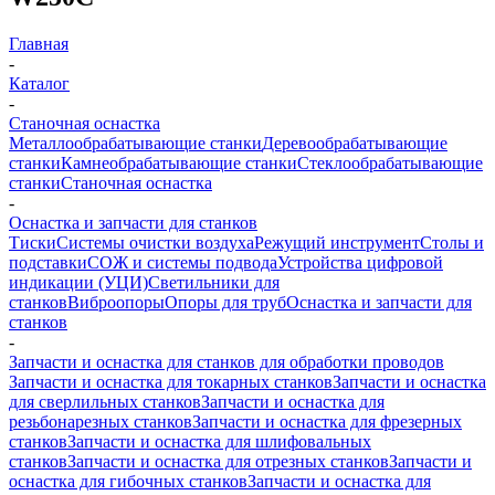
Главная
-
Каталог
-
Станочная оснастка
Металлообрабатывающие станки
Деревообрабатывающие
станки
Камнеобрабатывающие станки
Стеклообрабатывающие
станки
Станочная оснастка
-
Оснастка и запчасти для станков
Тиски
Системы очистки воздуха
Режущий инструмент
Столы и
подставки
СОЖ и системы подвода
Устройства цифровой
индикации (УЦИ)
Светильники для
станков
Виброопоры
Опоры для труб
Оснастка и запчасти для
станков
-
Запчасти и оснастка для станков для обработки проводов
Запчасти и оснастка для токарных станков
Запчасти и оснастка
для сверлильных станков
Запчасти и оснастка для
резьбонарезных станков
Запчасти и оснастка для фрезерных
станков
Запчасти и оснастка для шлифовальных
станков
Запчасти и оснастка для отрезных станков
Запчасти и
оснастка для гибочных станков
Запчасти и оснастка для