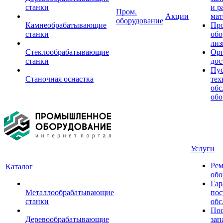
станки
и р
Пром.
Акции
мат
оборудование
Камнеобрабатывающие
Пр
станки
обо
лиз
Стеклообрабатывающие
Орг
станки
дос
Пус
Станочная оснастка
тех
обс
обо
Услуги
Рем
Каталог
обо
Гар
Металлообрабатывающие
пос
станки
обс
Пос
Деревообрабатывающие
зап