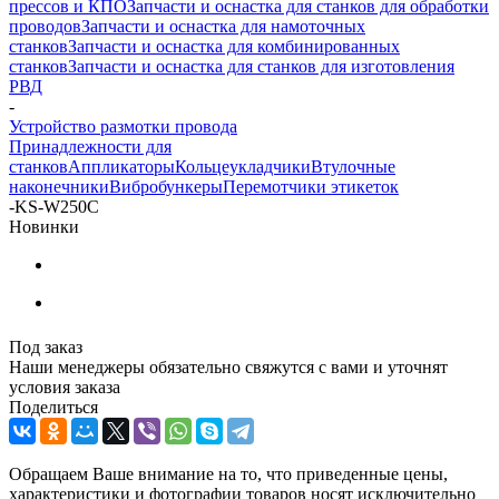
прессов и КПО
Запчасти и оснастка для станков для обработки
проводов
Запчасти и оснастка для намоточных
станков
Запчасти и оснастка для комбинированных
станков
Запчасти и оснастка для станков для изготовления
РВД
-
Устройство размотки провода
Принадлежности для
станков
Аппликаторы
Кольцеукладчики
Втулочные
наконечники
Вибробункеры
Перемотчики этикеток
-
KS-W250C
Новинки
Под заказ
Наши менеджеры обязательно свяжутся с вами и уточнят
условия заказа
Поделиться
Обращаем Ваше внимание на то, что приведенные цены,
характеристики и фотографии товаров носят исключительно