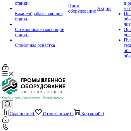
станки
и р
Пром.
Акции
мат
оборудование
Камнеобрабатывающие
Пр
станки
обо
лиз
Стеклообрабатывающие
Орг
станки
дос
Пус
Станочная оснастка
тех
обс
обо
Сравнение
0
Отложенные
0
Корзина
0
0