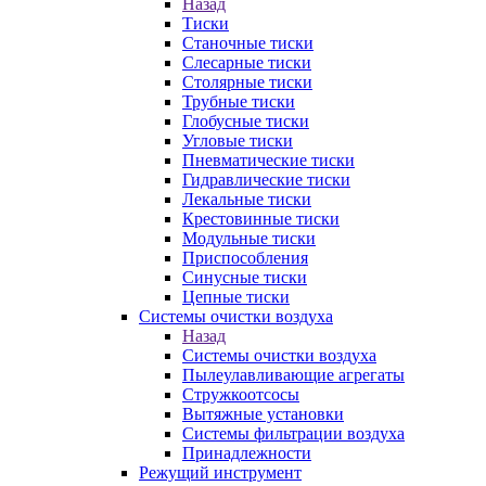
Назад
Тиски
Станочные тиски
Слесарные тиски
Столярные тиски
Трубные тиски
Глобусные тиски
Угловые тиски
Пневматические тиски
Гидравлические тиски
Лекальные тиски
Крестовинные тиски
Модульные тиски
Приспособления
Синусные тиски
Цепные тиски
Системы очистки воздуха
Назад
Системы очистки воздуха
Пылеулавливающие агрегаты
Стружкоотсосы
Вытяжные установки
Системы фильтрации воздуха
Принадлежности
Режущий инструмент