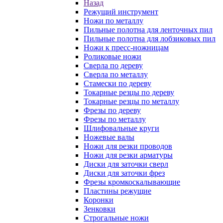
Назад
Режущий инструмент
Ножи по металлу
Пильные полотна для ленточных пил
Пильные полотна для лобзиковых пил
Ножи к пресс-ножницам
Роликовые ножи
Сверла по дереву
Сверла по металлу
Стамески по дереву
Токарные резцы по дереву
Токарные резцы по металлу
Фрезы по дереву
Фрезы по металлу
Шлифовальные круги
Ножевые валы
Ножи для резки проводов
Ножи для резки арматуры
Диски для заточки сверл
Диски для заточки фрез
Фрезы кромкоскалывающие
Пластины режущие
Коронки
Зенковки
Строгальные ножи