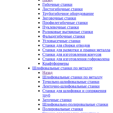
Гибочные станки
Листогибочные станки
Трубогибочное оборудование
Зиговочные станки
Профилегибочные станки
Пуклевочные станки
Роликовые вытяжные станки
Фальцегибочные станки
Угловысечные станки
Станки для сборки отводов
Станки для размотки и правки металла
Станки для изготовления конусов
Станки для изготовления гофроколена
Крафтформеры
Шлифовальные станки по металлу
Назад
Шлифовальные станки по металлу
Точильно-шлифовальные станки
Ленточно-шлифовальные станки
Станки для шлифовки и сопряжения
труб
Заточные станки
Шлифовально-полировальные станки
Полировальные станки