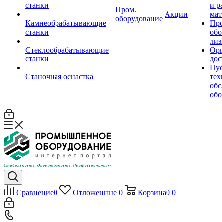
станки
и р
Пром.
Акции
мат
оборудование
Камнеобрабатывающие
Пр
станки
обо
лиз
Стеклообрабатывающие
Орг
станки
дос
Пус
Станочная оснастка
тех
обс
обо
Сравнение
0
Отложенные
0
Корзина
0
0