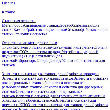
Главная
-
Каталог
-
Станочная оснастка
Металлообрабатывающие станки
Деревообрабатывающие
станки
Камнеобрабатывающие станки
Стеклообрабатывающие
станки
Станочная оснастка
-
Оснастка и запчасти для станков
Тиски
Системы очистки воздуха
Режущий инструмент
Столы и
подставки
СОЖ и системы подвода
Устройства цифровой
индикации (УЦИ)
Светильники для
станков
Виброопоры
Опоры для труб
Оснастка и запчасти для
станков
-
Запчасти и оснастка для станков для обработки проводов
Запчасти и оснастка для токарных станков
Запчасти и оснастка
для сверлильных станков
Запчасти и оснастка для
резьбонарезных станков
Запчасти и оснастка для фрезерных
станков
Запчасти и оснастка для шлифовальных
станков
Запчасти и оснастка для отрезных станков
Запчасти и
оснастка для гибочных станков
Запчасти и оснастка для
прессов и КПО
Запчасти и оснастка для станков для обработки
проводов
Запчасти и оснастка для намоточных