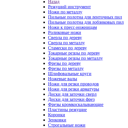
Назад
Режущий инструмент
Ножи по металлу
Пильные полотна для ленточных пил
Пильные полотна для лобзиковых пил
Ножи к пресс-ножницам
Роликовые ножи
Сверла по дереву
Сверла по металлу
Стамески по дереву
Токарные резцы по дереву
Токарные резцы по металлу
Фрезы по дереву
Фрезы по металлу
Шлифовальные круги
Ножевые валы
Ножи для резки проводов
Ножи для резки арматуры
Диски для заточки сверл
Диски для заточки фрез
Фрезы кромкоскалывающие
Пластины режущие
Коронки
Зенковки
Строгальные ножи