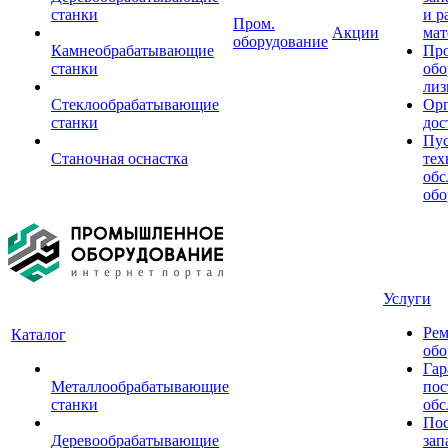
станки
и р
Пром.
Акции
мат
оборудование
Камнеобрабатывающие
Пр
станки
обо
лиз
Стеклообрабатывающие
Орг
станки
дос
Пус
Станочная оснастка
тех
обс
обо
Услуги
Рем
Каталог
обо
Гар
Металлообрабатывающие
пос
станки
обс
Пос
Деревообрабатывающие
зап