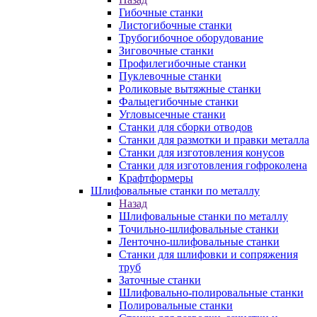
Гибочные станки
Листогибочные станки
Трубогибочное оборудование
Зиговочные станки
Профилегибочные станки
Пуклевочные станки
Роликовые вытяжные станки
Фальцегибочные станки
Угловысечные станки
Станки для сборки отводов
Станки для размотки и правки металла
Станки для изготовления конусов
Станки для изготовления гофроколена
Крафтформеры
Шлифовальные станки по металлу
Назад
Шлифовальные станки по металлу
Точильно-шлифовальные станки
Ленточно-шлифовальные станки
Станки для шлифовки и сопряжения
труб
Заточные станки
Шлифовально-полировальные станки
Полировальные станки