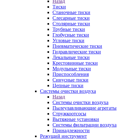
Назад
Тиски
Станочные тиски
Слесарные тиски
Столярные тиски
Трубные тиски
Глобусные тиски
Угловые тиски
Пневматические тиски
Гидравлические тиски
Лекальные тиски
Крестовинные тиски
Модульные тиски
Приспособления
Синусные тиски
Цепные тиски
Системы очистки воздуха
Назад
Системы очистки воздуха
Пылеулавливающие агрегаты
Стружкоотсосы
Вытяжные установки
Системы фильтрации воздуха
Принадлежности
Режущий инструмент