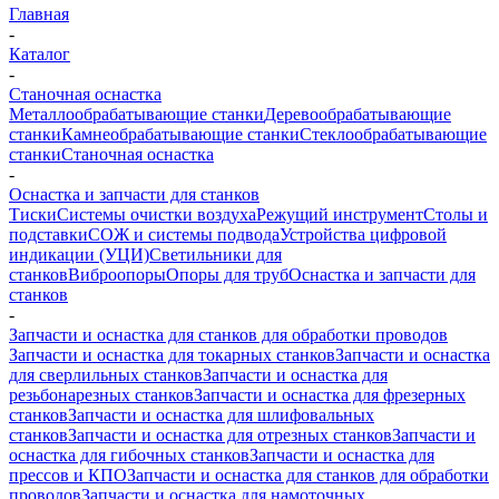
Главная
-
Каталог
-
Станочная оснастка
Металлообрабатывающие станки
Деревообрабатывающие
станки
Камнеобрабатывающие станки
Стеклообрабатывающие
станки
Станочная оснастка
-
Оснастка и запчасти для станков
Тиски
Системы очистки воздуха
Режущий инструмент
Столы и
подставки
СОЖ и системы подвода
Устройства цифровой
индикации (УЦИ)
Светильники для
станков
Виброопоры
Опоры для труб
Оснастка и запчасти для
станков
-
Запчасти и оснастка для станков для обработки проводов
Запчасти и оснастка для токарных станков
Запчасти и оснастка
для сверлильных станков
Запчасти и оснастка для
резьбонарезных станков
Запчасти и оснастка для фрезерных
станков
Запчасти и оснастка для шлифовальных
станков
Запчасти и оснастка для отрезных станков
Запчасти и
оснастка для гибочных станков
Запчасти и оснастка для
прессов и КПО
Запчасти и оснастка для станков для обработки
проводов
Запчасти и оснастка для намоточных