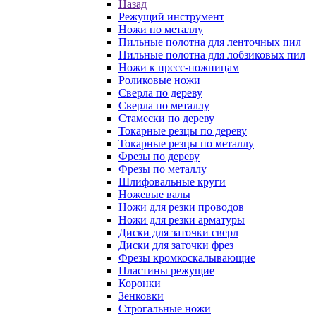
Назад
Режущий инструмент
Ножи по металлу
Пильные полотна для ленточных пил
Пильные полотна для лобзиковых пил
Ножи к пресс-ножницам
Роликовые ножи
Сверла по дереву
Сверла по металлу
Стамески по дереву
Токарные резцы по дереву
Токарные резцы по металлу
Фрезы по дереву
Фрезы по металлу
Шлифовальные круги
Ножевые валы
Ножи для резки проводов
Ножи для резки арматуры
Диски для заточки сверл
Диски для заточки фрез
Фрезы кромкоскалывающие
Пластины режущие
Коронки
Зенковки
Строгальные ножи