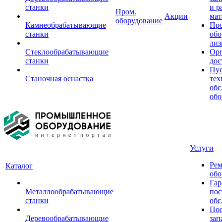
станки
и р
Пром.
Акции
мат
оборудование
Камнеобрабатывающие
Пр
станки
обо
лиз
Стеклообрабатывающие
Орг
станки
дос
Пус
Станочная оснастка
тех
обс
обо
Услуги
Рем
Каталог
обо
Гар
Металлообрабатывающие
пос
станки
обс
Пос
Деревообрабатывающие
зап