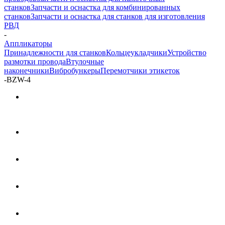
станков
Запчасти и оснастка для комбинированных
станков
Запчасти и оснастка для станков для изготовления
РВД
-
Аппликаторы
Принадлежности для станков
Кольцеукладчики
Устройство
размотки провода
Втулочные
наконечники
Вибробункеры
Перемотчики этикеток
-
BZW-4