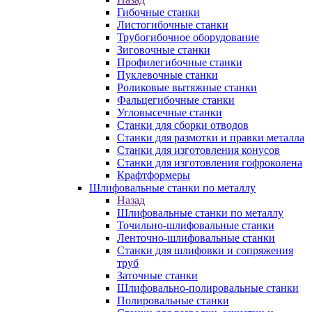
Гибочные станки
Листогибочные станки
Трубогибочное оборудование
Зиговочные станки
Профилегибочные станки
Пуклевочные станки
Роликовые вытяжные станки
Фальцегибочные станки
Угловысечные станки
Станки для сборки отводов
Станки для размотки и правки металла
Станки для изготовления конусов
Станки для изготовления гофроколена
Крафтформеры
Шлифовальные станки по металлу
Назад
Шлифовальные станки по металлу
Точильно-шлифовальные станки
Ленточно-шлифовальные станки
Станки для шлифовки и сопряжения
труб
Заточные станки
Шлифовально-полировальные станки
Полировальные станки