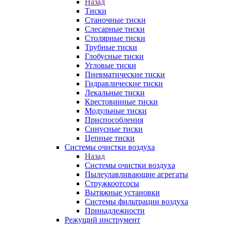
Назад
Тиски
Станочные тиски
Слесарные тиски
Столярные тиски
Трубные тиски
Глобусные тиски
Угловые тиски
Пневматические тиски
Гидравлические тиски
Лекальные тиски
Крестовинные тиски
Модульные тиски
Приспособления
Синусные тиски
Цепные тиски
Системы очистки воздуха
Назад
Системы очистки воздуха
Пылеулавливающие агрегаты
Стружкоотсосы
Вытяжные установки
Системы фильтрации воздуха
Принадлежности
Режущий инструмент