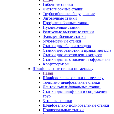
Гибочные станки
Листогибочные станки
Трубогибочное оборудование
Зиговочные станки
Профилегибочные станки
Пуклевочные станки
Роликовые вытяжные станки
Фальцегибочные станки
Угловысечные станки
Станки для сборки отводов
Станки для размотки и правки металла
Станки для изготовления конусов
Станки для изготовления гофроколена
Крафтформеры
Шлифовальные станки по металлу
Назад
Шлифовальные станки по металлу
Точильно-шлифовальные станки
Ленточно-шлифовальные станки
Станки для шлифовки и сопряжения
труб
Заточные станки
Шлифовально-полировальные станки
Полировальные станки