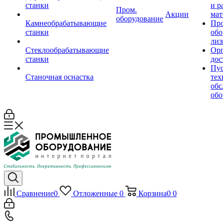
станки
и р
Пром.
Акции
мат
оборудование
Камнеобрабатывающие
Пр
станки
обо
лиз
Стеклообрабатывающие
Орг
станки
дос
Пус
Станочная оснастка
тех
обс
обо
Сравнение
0
Отложенные
0
Корзина
0
0