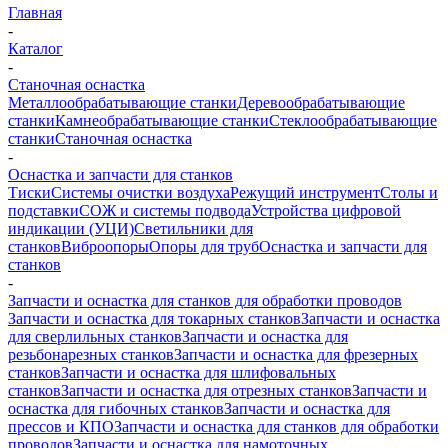
Главная
-
Каталог
-
Станочная оснастка
Металлообрабатывающие станки
Деревообрабатывающие
станки
Камнеобрабатывающие станки
Стеклообрабатывающие
станки
Станочная оснастка
-
Оснастка и запчасти для станков
Тиски
Системы очистки воздуха
Режущий инструмент
Столы и
подставки
СОЖ и системы подвода
Устройства цифровой
индикации (УЦИ)
Светильники для
станков
Виброопоры
Опоры для труб
Оснастка и запчасти для
станков
-
Запчасти и оснастка для станков для обработки проводов
Запчасти и оснастка для токарных станков
Запчасти и оснастка
для сверлильных станков
Запчасти и оснастка для
резьбонарезных станков
Запчасти и оснастка для фрезерных
станков
Запчасти и оснастка для шлифовальных
станков
Запчасти и оснастка для отрезных станков
Запчасти и
оснастка для гибочных станков
Запчасти и оснастка для
прессов и КПО
Запчасти и оснастка для станков для обработки
проводов
Запчасти и оснастка для намоточных