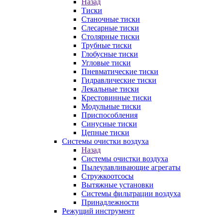
Назад
Тиски
Станочные тиски
Слесарные тиски
Столярные тиски
Трубные тиски
Глобусные тиски
Угловые тиски
Пневматические тиски
Гидравлические тиски
Лекальные тиски
Крестовинные тиски
Модульные тиски
Приспособления
Синусные тиски
Цепные тиски
Системы очистки воздуха
Назад
Системы очистки воздуха
Пылеулавливающие агрегаты
Стружкоотсосы
Вытяжные установки
Системы фильтрации воздуха
Принадлежности
Режущий инструмент