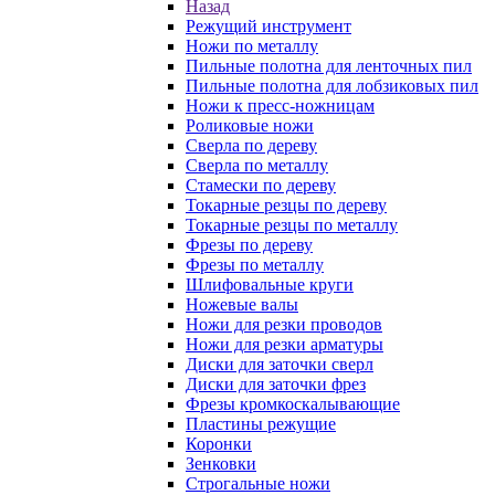
Назад
Режущий инструмент
Ножи по металлу
Пильные полотна для ленточных пил
Пильные полотна для лобзиковых пил
Ножи к пресс-ножницам
Роликовые ножи
Сверла по дереву
Сверла по металлу
Стамески по дереву
Токарные резцы по дереву
Токарные резцы по металлу
Фрезы по дереву
Фрезы по металлу
Шлифовальные круги
Ножевые валы
Ножи для резки проводов
Ножи для резки арматуры
Диски для заточки сверл
Диски для заточки фрез
Фрезы кромкоскалывающие
Пластины режущие
Коронки
Зенковки
Строгальные ножи