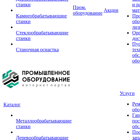
станки
и р
Пром.
Акции
мат
оборудование
Камнеобрабатывающие
Пр
станки
обо
лиз
Стеклообрабатывающие
Орг
станки
дос
Пус
Станочная оснастка
тех
обс
обо
Услуги
Рем
Каталог
обо
Гар
Металлообрабатывающие
пос
станки
обс
Пос
Деревообрабатывающие
зап