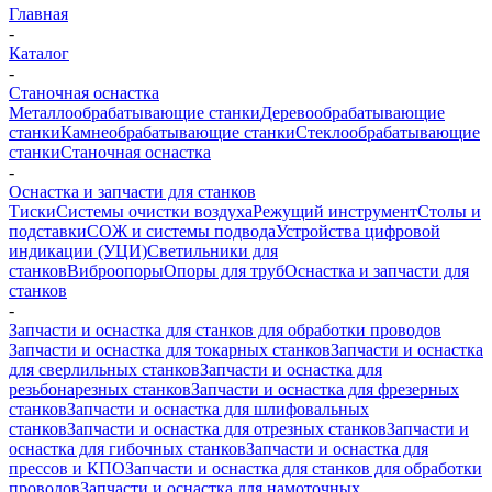
Главная
-
Каталог
-
Станочная оснастка
Металлообрабатывающие станки
Деревообрабатывающие
станки
Камнеобрабатывающие станки
Стеклообрабатывающие
станки
Станочная оснастка
-
Оснастка и запчасти для станков
Тиски
Системы очистки воздуха
Режущий инструмент
Столы и
подставки
СОЖ и системы подвода
Устройства цифровой
индикации (УЦИ)
Светильники для
станков
Виброопоры
Опоры для труб
Оснастка и запчасти для
станков
-
Запчасти и оснастка для станков для обработки проводов
Запчасти и оснастка для токарных станков
Запчасти и оснастка
для сверлильных станков
Запчасти и оснастка для
резьбонарезных станков
Запчасти и оснастка для фрезерных
станков
Запчасти и оснастка для шлифовальных
станков
Запчасти и оснастка для отрезных станков
Запчасти и
оснастка для гибочных станков
Запчасти и оснастка для
прессов и КПО
Запчасти и оснастка для станков для обработки
проводов
Запчасти и оснастка для намоточных