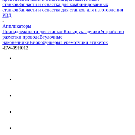
станков
Запчасти и оснастка для комбинированных
станков
Запчасти и оснастка для станков для изготовления
РВД
-
Аппликаторы
Принадлежности для станков
Кольцеукладчики
Устройство
размотки провода
Втулочные
наконечники
Вибробункеры
Перемотчики этикеток
-
EW-09H012