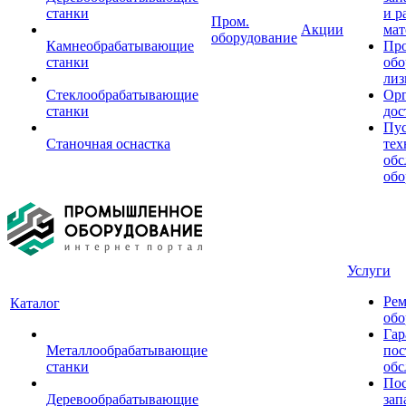
станки
и р
Пром.
Акции
мат
оборудование
Камнеобрабатывающие
Пр
станки
обо
лиз
Стеклообрабатывающие
Орг
станки
дос
Пус
Станочная оснастка
тех
обс
обо
Услуги
Рем
Каталог
обо
Гар
Металлообрабатывающие
пос
станки
обс
Пос
Деревообрабатывающие
зап