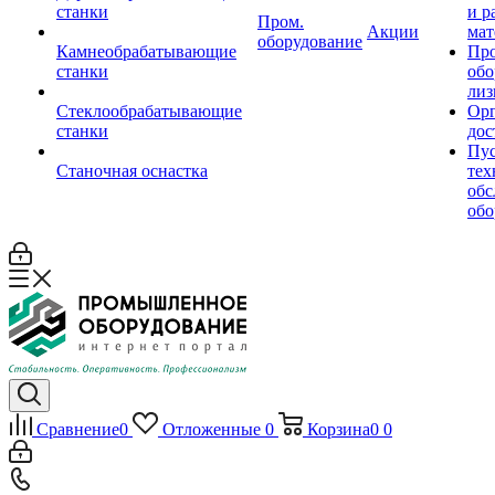
станки
и р
Пром.
Акции
мат
оборудование
Камнеобрабатывающие
Пр
станки
обо
лиз
Стеклообрабатывающие
Орг
станки
дос
Пус
Станочная оснастка
тех
обс
обо
Сравнение
0
Отложенные
0
Корзина
0
0