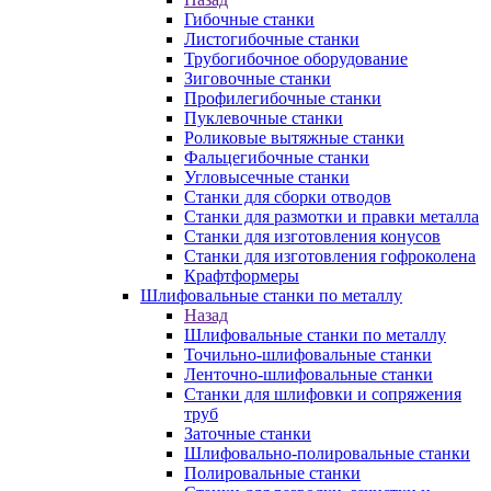
Гибочные станки
Листогибочные станки
Трубогибочное оборудование
Зиговочные станки
Профилегибочные станки
Пуклевочные станки
Роликовые вытяжные станки
Фальцегибочные станки
Угловысечные станки
Станки для сборки отводов
Станки для размотки и правки металла
Станки для изготовления конусов
Станки для изготовления гофроколена
Крафтформеры
Шлифовальные станки по металлу
Назад
Шлифовальные станки по металлу
Точильно-шлифовальные станки
Ленточно-шлифовальные станки
Станки для шлифовки и сопряжения
труб
Заточные станки
Шлифовально-полировальные станки
Полировальные станки