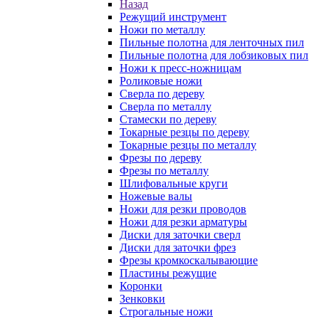
Назад
Режущий инструмент
Ножи по металлу
Пильные полотна для ленточных пил
Пильные полотна для лобзиковых пил
Ножи к пресс-ножницам
Роликовые ножи
Сверла по дереву
Сверла по металлу
Стамески по дереву
Токарные резцы по дереву
Токарные резцы по металлу
Фрезы по дереву
Фрезы по металлу
Шлифовальные круги
Ножевые валы
Ножи для резки проводов
Ножи для резки арматуры
Диски для заточки сверл
Диски для заточки фрез
Фрезы кромкоскалывающие
Пластины режущие
Коронки
Зенковки
Строгальные ножи