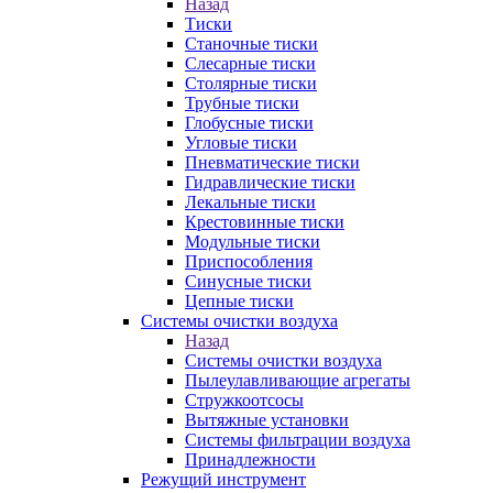
Назад
Тиски
Станочные тиски
Слесарные тиски
Столярные тиски
Трубные тиски
Глобусные тиски
Угловые тиски
Пневматические тиски
Гидравлические тиски
Лекальные тиски
Крестовинные тиски
Модульные тиски
Приспособления
Синусные тиски
Цепные тиски
Системы очистки воздуха
Назад
Системы очистки воздуха
Пылеулавливающие агрегаты
Стружкоотсосы
Вытяжные установки
Системы фильтрации воздуха
Принадлежности
Режущий инструмент