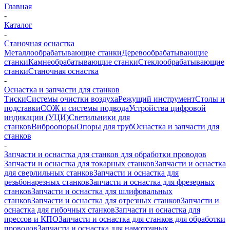
Главная
-
Каталог
-
Станочная оснастка
Металлообрабатывающие станки
Деревообрабатывающие
станки
Камнеобрабатывающие станки
Стеклообрабатывающие
станки
Станочная оснастка
-
Оснастка и запчасти для станков
Тиски
Системы очистки воздуха
Режущий инструмент
Столы и
подставки
СОЖ и системы подвода
Устройства цифровой
индикации (УЦИ)
Светильники для
станков
Виброопоры
Опоры для труб
Оснастка и запчасти для
станков
-
Запчасти и оснастка для станков для обработки проводов
Запчасти и оснастка для токарных станков
Запчасти и оснастка
для сверлильных станков
Запчасти и оснастка для
резьбонарезных станков
Запчасти и оснастка для фрезерных
станков
Запчасти и оснастка для шлифовальных
станков
Запчасти и оснастка для отрезных станков
Запчасти и
оснастка для гибочных станков
Запчасти и оснастка для
прессов и КПО
Запчасти и оснастка для станков для обработки
проводов
Запчасти и оснастка для намоточных