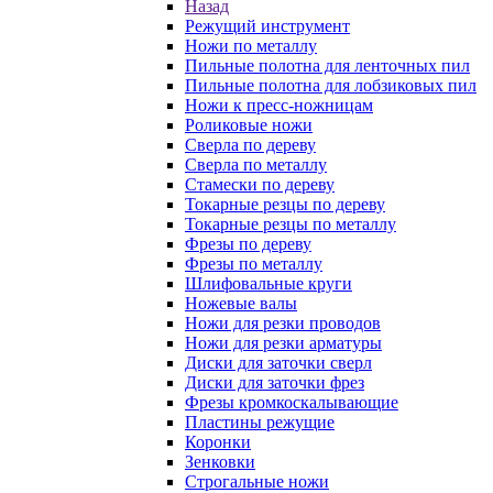
Назад
Режущий инструмент
Ножи по металлу
Пильные полотна для ленточных пил
Пильные полотна для лобзиковых пил
Ножи к пресс-ножницам
Роликовые ножи
Сверла по дереву
Сверла по металлу
Стамески по дереву
Токарные резцы по дереву
Токарные резцы по металлу
Фрезы по дереву
Фрезы по металлу
Шлифовальные круги
Ножевые валы
Ножи для резки проводов
Ножи для резки арматуры
Диски для заточки сверл
Диски для заточки фрез
Фрезы кромкоскалывающие
Пластины режущие
Коронки
Зенковки
Строгальные ножи