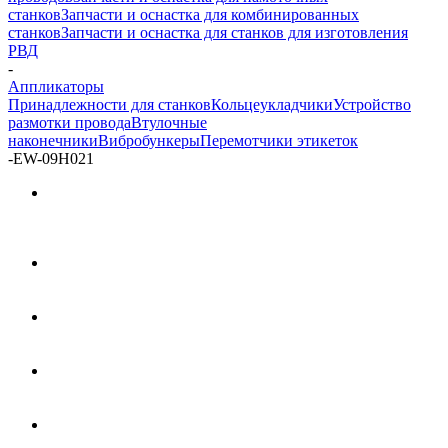
станков
Запчасти и оснастка для комбинированных
станков
Запчасти и оснастка для станков для изготовления
РВД
-
Аппликаторы
Принадлежности для станков
Кольцеукладчики
Устройство
размотки провода
Втулочные
наконечники
Вибробункеры
Перемотчики этикеток
-
EW-09H021