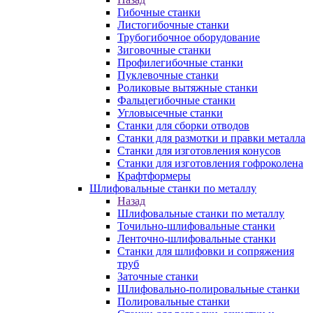
Гибочные станки
Листогибочные станки
Трубогибочное оборудование
Зиговочные станки
Профилегибочные станки
Пуклевочные станки
Роликовые вытяжные станки
Фальцегибочные станки
Угловысечные станки
Станки для сборки отводов
Станки для размотки и правки металла
Станки для изготовления конусов
Станки для изготовления гофроколена
Крафтформеры
Шлифовальные станки по металлу
Назад
Шлифовальные станки по металлу
Точильно-шлифовальные станки
Ленточно-шлифовальные станки
Станки для шлифовки и сопряжения
труб
Заточные станки
Шлифовально-полировальные станки
Полировальные станки