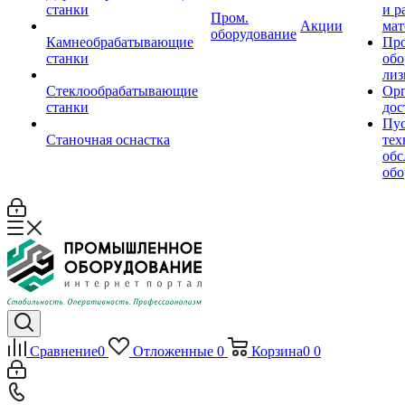
станки
и р
Пром.
Акции
мат
оборудование
Камнеобрабатывающие
Пр
станки
обо
лиз
Стеклообрабатывающие
Орг
станки
дос
Пус
Станочная оснастка
тех
обс
обо
Сравнение
0
Отложенные
0
Корзина
0
0