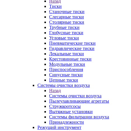
Назад
Тиски
Станочные тиски
Слесарные тиски
Столярные тиски
Трубные тиски
Глобусные тиски
Угловые тиски
Пневматические тиски
Гидравлические тиски
Лекальные тиски
Крестовинные тиски
Модульные тиски
Приспособления
Синусные тиски
Цепные тиски
Системы очистки воздуха
Назад
Системы очистки воздуха
Пылеулавливающие агрегаты
Стружкоотсосы
Вытяжные установки
Системы фильтрации воздуха
Принадлежности
Режущий инструмент