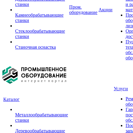
станки
и р
Пром.
Акции
мат
оборудование
Камнеобрабатывающие
Пр
станки
обо
лиз
Стеклообрабатывающие
Орг
станки
дос
Пус
Станочная оснастка
тех
обс
обо
Услуги
Рем
Каталог
обо
Гар
Металлообрабатывающие
пос
станки
обс
Пос
Деревообрабатывающие
зап