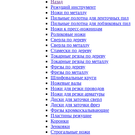
Назад
Режущий инструмент
Ножи по металлу
Пильные полотна для ленточных пил
Пильные полотна для лобзиковых пил
Ножи к пресс-ножницам
Роликовые ножи
Сверла по дереву
Сверла по металлу
Стамески по дереву
Токарные резцы по дереву
Токарные резцы по металлу
Фрезы по дереву
Фрезы по металлу
Шлифовальные круги
Ножевые валы
Ножи для резки проводов
Ножи для резки арматуры
Диски для заточки сверл
Диски для заточки фрез
Фрезы кромкоскалывающие
Пластины режущие
Коронки
Зенковки
Строгальные ножи