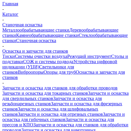
Главная
-
Каталог
-
Станочная оснастка
Металлообрабатывающие станки
Деревообрабатывающие
станки
Камнеобрабатывающие станки
Стеклообрабатывающие
станки
Станочная оснастка
-
Оснастка и запчасти для станков
Тиски
Системы очистки воздуха
Режущий инструмент
Столы и
подставки
СОЖ и системы подвода
Устройства цифровой
индикации (УЦИ)
Светильники для
станков
Виброопоры
Опоры для труб
Оснастка и запчасти для
станков
-
Запчасти и оснастка для станков для обработки проводов
Запчасти и оснастка для токарных станков
Запчасти и оснастка
для сверлильных станков
Запчасти и оснастка для
резьбонарезных станков
Запчасти и оснастка для фрезерных
станков
Запчасти и оснастка для шлифовальных
станков
Запчасти и оснастка для отрезных станков
Запчасти и
оснастка для гибочных станков
Запчасти и оснастка для
прессов и КПО
Запчасти и оснастка для станков для обработки
проводов
Запчасти и оснастка для намоточных