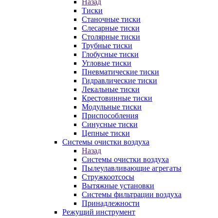
Назад
Тиски
Станочные тиски
Слесарные тиски
Столярные тиски
Трубные тиски
Глобусные тиски
Угловые тиски
Пневматические тиски
Гидравлические тиски
Лекальные тиски
Крестовинные тиски
Модульные тиски
Приспособления
Синусные тиски
Цепные тиски
Системы очистки воздуха
Назад
Системы очистки воздуха
Пылеулавливающие агрегаты
Стружкоотсосы
Вытяжные установки
Системы фильтрации воздуха
Принадлежности
Режущий инструмент