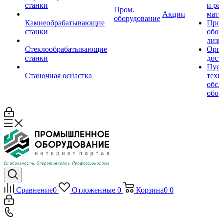
станки
и р
Пром.
Акции
мат
оборудование
Камнеобрабатывающие
Пр
станки
обо
лиз
Стеклообрабатывающие
Орг
станки
дос
Пус
Станочная оснастка
тех
обс
обо
Сравнение
0
Отложенные
0
Корзина
0
0