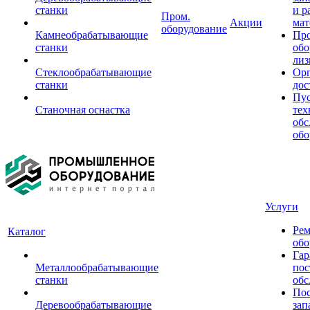
станки
и р
Пром.
Акции
мат
оборудование
Камнеобрабатывающие
Пр
станки
обо
лиз
Стеклообрабатывающие
Орг
станки
дос
Пус
Станочная оснастка
тех
обс
обо
Услуги
Рем
Каталог
обо
Гар
Металлообрабатывающие
пос
станки
обс
Пос
Деревообрабатывающие
зап