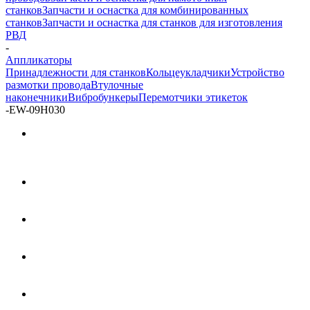
станков
Запчасти и оснастка для комбинированных
станков
Запчасти и оснастка для станков для изготовления
РВД
-
Аппликаторы
Принадлежности для станков
Кольцеукладчики
Устройство
размотки провода
Втулочные
наконечники
Вибробункеры
Перемотчики этикеток
-
EW-09H030