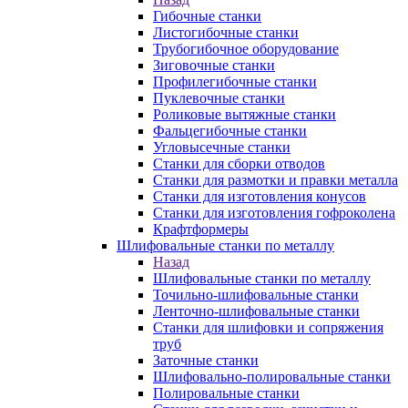
Гибочные станки
Листогибочные станки
Трубогибочное оборудование
Зиговочные станки
Профилегибочные станки
Пуклевочные станки
Роликовые вытяжные станки
Фальцегибочные станки
Угловысечные станки
Станки для сборки отводов
Станки для размотки и правки металла
Станки для изготовления конусов
Станки для изготовления гофроколена
Крафтформеры
Шлифовальные станки по металлу
Назад
Шлифовальные станки по металлу
Точильно-шлифовальные станки
Ленточно-шлифовальные станки
Станки для шлифовки и сопряжения
труб
Заточные станки
Шлифовально-полировальные станки
Полировальные станки